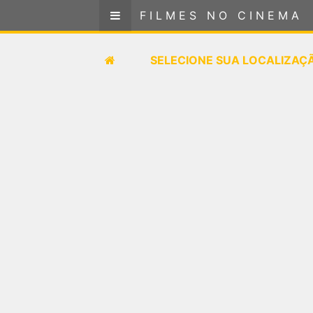
FILMES NO CINEMA
FILMES NO CINEMA
SELECIONE SUA LOCALIZAÇÃO
SELECIONE SUA LOCALIZAÇ
FILMES EM CARTAZ
PRÓXIMOS LANÇAMENTOS
GÊNEROS
NOTÍCIAS
PÁGINA INICIAL
FilmesNoCinema.com.br
é o maior localizador de
filmes e sessões de cinema no Brasil. Através dele,
você pode encontrar os filmes no cinema mais