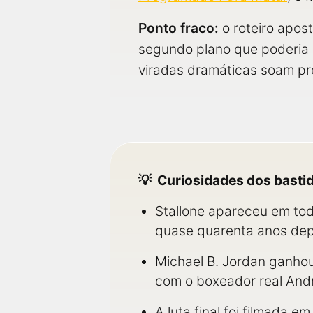
Ponto fraco:
o roteiro apos
segundo plano que poderia r
viradas dramáticas soam pr
Curiosidades dos basti
Stallone apareceu em tod
quase quarenta anos de
Michael B. Jordan ganhou
com o boxeador real And
A luta final foi filmada 