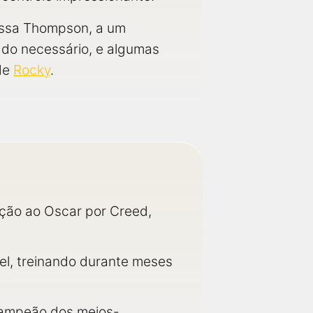
Tessa Thompson, a um
m do necessário, e algumas
 de
Rocky
.
ação ao Oscar por Creed,
el, treinando durante meses
, campeão dos meios-