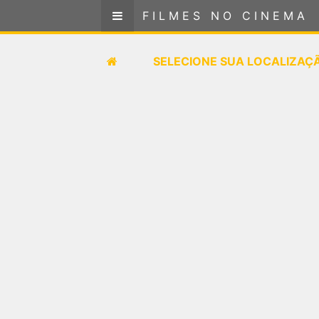
FILMES NO CINEMA
FILMES NO CINEMA
SELECIONE SUA LOCALIZAÇÃO
SELECIONE SUA LOCALIZAÇ
FILMES EM CARTAZ
PRÓXIMOS LANÇAMENTOS
GÊNEROS
NOTÍCIAS
PÁGINA INICIAL
FilmesNoCinema.com.br
é o maior localizador de
filmes e sessões de cinema no Brasil. Através dele,
você pode encontrar os filmes no cinema mais