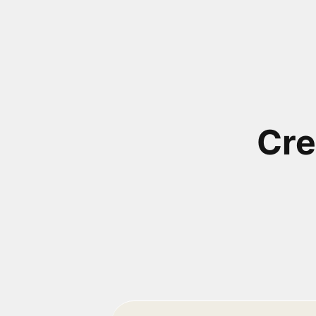
próximos a você ou a qualquer cidade em território
brasileiro. Você pode também acessar informações
sobre cinemas, horários, assistir aos trailers e muito
mais.
Cre