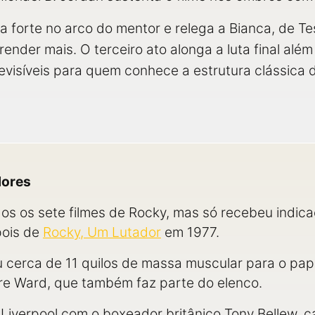
ta forte no arco do mentor e relega a Bianca, de 
ender mais. O terceiro ato alonga a luta final alé
evisíveis para quem conhece a estrutura clássica
dores
os os sete filmes de Rocky, mas só recebeu indic
pois de
Rocky, Um Lutador
em 1977.
 cerca de 11 quilos de massa muscular para o pap
re Ward, que também faz parte do elenco.
em Liverpool com o boxeador britânico Tony Bellew