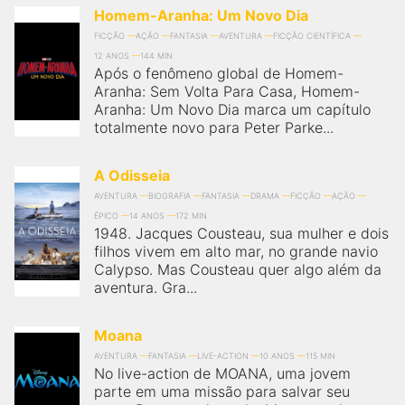
Homem-Aranha: Um Novo Dia
FICÇÃO
AÇÃO
FANTASIA
AVENTURA
FICÇÃO CIENTÍFICA
12 ANOS
144 MIN
Após o fenômeno global de Homem-
Aranha: Sem Volta Para Casa, Homem-
Aranha: Um Novo Dia marca um capítulo
totalmente novo para Peter Parke...
A Odisseia
AVENTURA
BIOGRAFIA
FANTASIA
DRAMA
FICÇÃO
AÇÃO
ÉPICO
14 ANOS
172 MIN
1948. Jacques Cousteau, sua mulher e dois
filhos vivem em alto mar, no grande navio
Calypso. Mas Cousteau quer algo além da
aventura. Gra...
Moana
AVENTURA
FANTASIA
LIVE-ACTION
10 ANOS
115 MIN
No live-action de MOANA, uma jovem
parte em uma missão para salvar seu