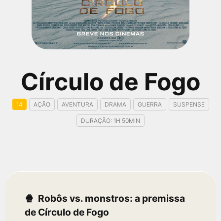
qualquer cidade em território brasileiro. Você pode também
acessar informações sobre cinemas, horários, assistir aos
trailers e muito mais.
Círculo de Fogo
14
AÇÃO
AVENTURA
DRAMA
GUERRA
SUSPENSE
DURAÇÃO: 1H 50MIN
Robôs vs. monstros: a premissa
de Círculo de Fogo