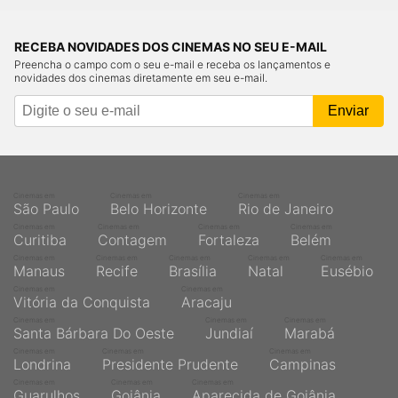
RECEBA NOVIDADES DOS CINEMAS NO SEU E-MAIL
Preencha o campo com o seu e-mail e receba os lançamentos e
novidades dos cinemas diretamente em seu e-mail.
Cinemas em
Cinemas em
Cinemas em
São Paulo
Belo Horizonte
Rio de Janeiro
Cinemas em
Cinemas em
Cinemas em
Cinemas em
Curitiba
Contagem
Fortaleza
Belém
Cinemas em
Cinemas em
Cinemas em
Cinemas em
Cinemas em
Manaus
Recife
Brasília
Natal
Eusébio
Cinemas em
Cinemas em
Vitória da Conquista
Aracaju
Cinemas em
Cinemas em
Cinemas em
Santa Bárbara Do Oeste
Jundiaí
Marabá
Cinemas em
Cinemas em
Cinemas em
Londrina
Presidente Prudente
Campinas
Cinemas em
Cinemas em
Cinemas em
Guarulhos
Goiânia
Aparecida de Goiânia