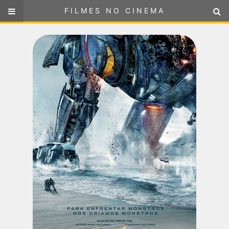
FILMES NO CINEMA
FILMES NO CINEMA
SELECIONE SUA LOCALIZAÇÃO
ou
selecione sua localização
FILMES EM CARTAZ
PRÓXIMOS LANÇAMENTOS
GÊNEROS
NOTÍCIAS
PÁGINA INICIAL
FilmesNoCinema.com.br
é o maior localizador de filmes e
sessões de cinema no Brasil. Através dele, você pode
encontrar os filmes no cinema mais próximos a você ou a