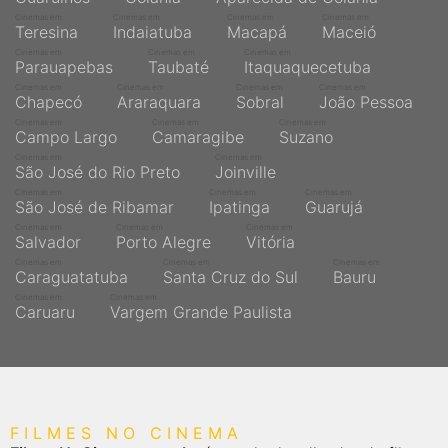
Cinemas em
Cinemas em
Cinemas em
Cinemas em
Teresina
Indaiatuba
Macapá
Maceió
Cinemas em
Cinemas em
Cinemas em
Parauapebas
Taubaté
Itaquaquecetuba
Cinemas em
Cinemas em
Cinemas em
Cinemas em
Chapecó
Araraquara
Sobral
João Pessoa
Cinemas em
Cinemas em
Cinemas em
Campo Largo
Camaragibe
Suzano
Cinemas em
Cinemas em
São José do Rio Preto
Joinville
Cinemas em
Cinemas em
Cinemas em
São José de Ribamar
Ipatinga
Guarujá
Cinemas em
Cinemas em
Cinemas em
Salvador
Porto Alegre
Vitória
Cinemas em
Cinemas em
Cinemas em
Caraguatatuba
Santa Cruz do Sul
Bauru
Cinemas em
Cinemas em
Caruaru
Vargem Grande Paulista
FILMES NO CINEMA