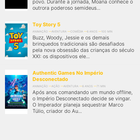
povo. Durante a jornada, Moana conhece o
outrora poderoso semideus...
Toy Story 5
ANIMAÇÃO
AVENTURA
COMÉDIA
6 ANOS
100 MIN
Buzz, Woody, Jessie e os demais
brinquedos tradicionais são desafiados
pela nova obsessão das crianças do século
XXI: os dispositivos ele...
Authentic Games No Império
Desconectado
ANIMAÇÃO
AÇÃO
AVENTURA
6 ANOS
71 MIN
Após anos comandando um mundo offline,
o Império Desconectado decide se vingar.
O Imperador planeja sequestrar Marco
Túlio, criador do Au...