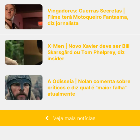
Vingadores: Guerras Secretas |
Filme terá Motoqueiro Fantasma,
diz jornalista
X-Men | Novo Xavier deve ser Bill
Skarsgård ou Tom Phelprey, diz
insider
A Odisseia | Nolan comenta sobre
críticos e diz qual é "maior falha"
atualmente
Veja mais notícias