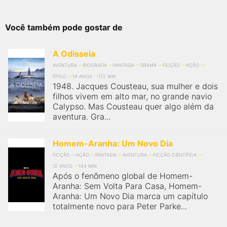
Você também pode gostar de
A Odisseia
AVENTURA
BIOGRAFIA
FANTASIA
DRAMA
FICÇÃO
AÇÃO
ÉPICO
14 ANOS
172 MIN
1948. Jacques Cousteau, sua mulher e dois
filhos vivem em alto mar, no grande navio
Calypso. Mas Cousteau quer algo além da
aventura. Gra...
Homem-Aranha: Um Novo Dia
FICÇÃO
AÇÃO
FANTASIA
AVENTURA
FICÇÃO CIENTÍFICA
12 ANOS
144 MIN
Após o fenômeno global de Homem-
Aranha: Sem Volta Para Casa, Homem-
Aranha: Um Novo Dia marca um capítulo
totalmente novo para Peter Parke...