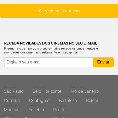
Veja mais notícias
RECEBA NOVIDADES DOS CINEMAS NO SEU E-MAIL
Preencha o campo com o seu e-mail e receba os lançamentos e
novidades dos cinemas diretamente em seu e-mail.
Cinemas em
Cinemas em
Cinemas em
São Paulo
Belo Horizonte
Rio de Janeiro
Cinemas em
Cinemas em
Cinemas em
Cinemas em
Curitiba
Contagem
Fortaleza
Belém
Cinemas em
Cinemas em
Cinemas em
Manaus
Eusébio
Recife
Cinemas em
Cinemas em