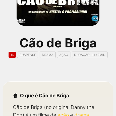
qualquer cidade em território brasileiro. Você pode também
acessar informações sobre cinemas, horários, assistir aos
trailers e muito mais.
Cão de Briga
16
SUSPENSE
DRAMA
AÇÃO
DURAÇÃO: 1H 42MIN
O que é Cão de Briga
Cão de Briga (no original Danny the
Dog) é um filme de
ação
e
drama