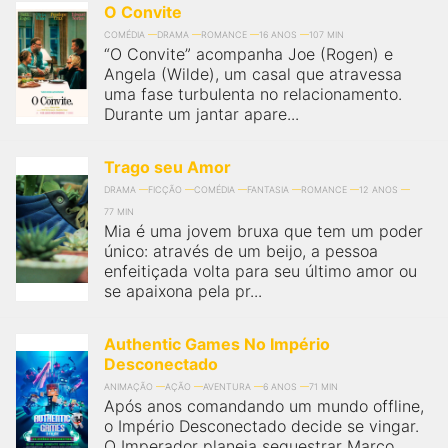
O Convite
COMÉDIA
DRAMA
ROMANCE
16 ANOS
107 MIN
“O Convite” acompanha Joe (Rogen) e
Angela (Wilde), um casal que atravessa
uma fase turbulenta no relacionamento.
Durante um jantar apare...
Trago seu Amor
DRAMA
FICÇÃO
COMÉDIA
FANTASIA
ROMANCE
12 ANOS
77 MIN
Mia é uma jovem bruxa que tem um poder
único: através de um beijo, a pessoa
enfeitiçada volta para seu último amor ou
se apaixona pela pr...
Authentic Games No Império
Desconectado
ANIMAÇÃO
AÇÃO
AVENTURA
6 ANOS
71 MIN
Após anos comandando um mundo offline,
o Império Desconectado decide se vingar.
O Imperador planeja sequestrar Marco