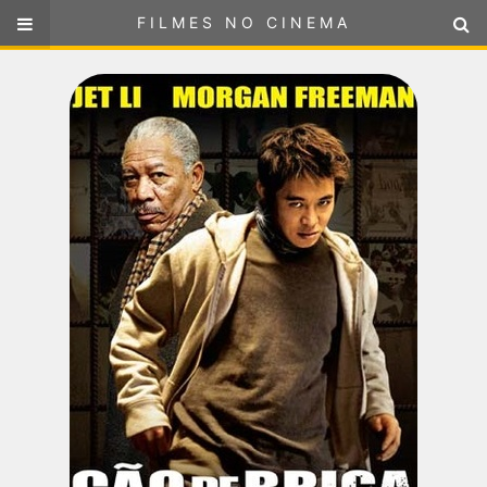
FILMES NO CINEMA
FILMES NO CINEMA
SELECIONE SUA LOCALIZAÇÃO
ou
selecione sua localização
FILMES EM CARTAZ
PRÓXIMOS LANÇAMENTOS
GÊNEROS
NOTÍCIAS
PÁGINA INICIAL
FilmesNoCinema.com.br
é o maior localizador de filmes e
sessões de cinema no Brasil. Através dele, você pode
encontrar os filmes no cinema mais próximos a você ou a