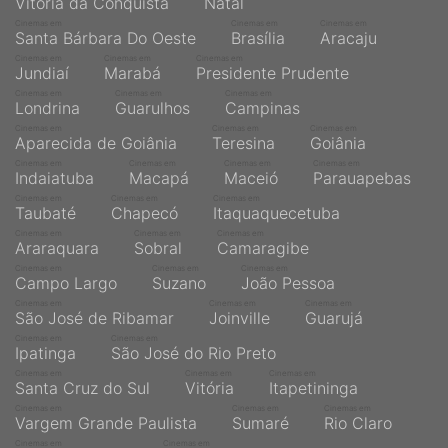
Vitória da Conquista
Natal
Cinemas em
Cinemas em
Cinemas em
Santa Bárbara Do Oeste
Brasília
Aracaju
Cinemas em
Cinemas em
Cinemas em
Jundiaí
Marabá
Presidente Prudente
Cinemas em
Cinemas em
Cinemas em
Londrina
Guarulhos
Campinas
Cinemas em
Cinemas em
Cinemas em
Aparecida de Goiânia
Teresina
Goiânia
Cinemas em
Cinemas em
Cinemas em
Cinemas em
Indaiatuba
Macapá
Maceió
Parauapebas
Cinemas em
Cinemas em
Cinemas em
Taubaté
Chapecó
Itaquaquecetuba
Cinemas em
Cinemas em
Cinemas em
Araraquara
Sobral
Camaragibe
Cinemas em
Cinemas em
Cinemas em
Campo Largo
Suzano
João Pessoa
Cinemas em
Cinemas em
Cinemas em
São José de Ribamar
Joinville
Guarujá
Cinemas em
Cinemas em
Ipatinga
São José do Rio Preto
Cinemas em
Cinemas em
Cinemas em
Santa Cruz do Sul
Vitória
Itapetininga
Cinemas em
Cinemas em
Cinemas em
Vargem Grande Paulista
Sumaré
Rio Claro
Cinemas em
Cinemas em