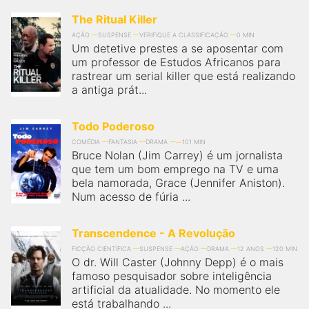
The Ritual Killer
AÇÃO
SUSPENSE
VERIFIQUE A CLASSIFICAÇÃO
0 MIN
Um detetive prestes a se aposentar com
um professor de Estudos Africanos para
rastrear um serial killer que está realizando
a antiga prát...
Todo Poderoso
COMÉDIA
FANTASIA
DRAMA
101 MIN
Bruce Nolan (Jim Carrey) é um jornalista
que tem um bom emprego na TV e uma
bela namorada, Grace (Jennifer Aniston).
Num acesso de fúria ...
Transcendence - A Revolução
FICÇÃO CIENTÍFICA
SUSPENSE
AÇÃO
DRAMA
12 ANOS
120 MIN
O dr. Will Caster (Johnny Depp) é o mais
famoso pesquisador sobre inteligência
artificial da atualidade. No momento ele
está trabalhando ...