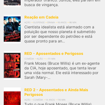
imperador tirânico. Juntos, eles partem em
busca de vingança.
Reação em Cadeia
AÇÃO
SUSPENSE
DRAMA
16 ANOS
96 MIN
Cientista idealista está alarmado com a
poluição que nosso planeta é submetido
por ser dependente do petróleo e está
quase pronto para an...
RED - Aposentados e Perigosos
COMÉDIA
AÇÃO
111 MIN
Frank Moses (Bruce Willis) é um ex-agente
da CIA, hoje aposentado, que tenta levar
uma vida normal. Ele está interessado por
Sarah (Mary-...
RED 2 - Aposentados e Ainda Mais
Perigosos
AÇÃO
COMÉDIA
14 ANOS
116 MIN
Tudo o que Frank Moses (Bruce Willis)