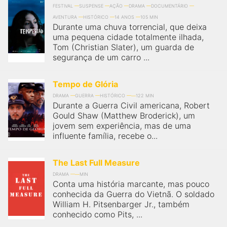
FESTIVAL
SUSPENSE
AÇÃO
DRAMA
DOCUMENTÁRIO
AVENTURA
HISTÓRICO
14 ANOS
105 MIN
Durante uma chuva torrencial, que deixa
uma pequena cidade totalmente ilhada,
Tom (Christian Slater), um guarda de
segurança de um carro ...
Tempo de Glória
DRAMA
GUERRA
HISTÓRICO
122 MIN
Durante a Guerra Civil americana, Robert
Gould Shaw (Matthew Broderick), um
jovem sem experiência, mas de uma
influente família, recebe o...
The Last Full Measure
DRAMA
MIN
Conta uma história marcante, mas pouco
conhecida da Guerra do Vietnã. O soldado
William H. Pitsenbarger Jr., também
conhecido como Pits, ...