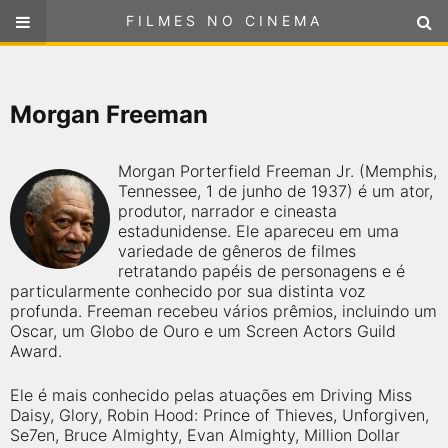
FILMES NO CINEMA
FILMES NO CINEMA
SELECIONE SUA LOCALIZAÇÃO
Morgan Freeman
ou
selecione sua localização
FILMES EM CARTAZ
Morgan Porterfield Freeman Jr. (Memphis,
PRÓXIMOS LANÇAMENTOS
Tennessee, 1 de junho de 1937) é um ator,
produtor, narrador e cineasta
estadunidense. Ele apareceu em uma
GÊNEROS
variedade de gêneros de filmes
retratando papéis de personagens e é
particularmente conhecido por sua distinta voz
NOTÍCIAS
profunda. Freeman recebeu vários prêmios, incluindo um
Oscar, um Globo de Ouro e um Screen Actors Guild
PÁGINA INICIAL
Award.
Ele é mais conhecido pelas atuações em Driving Miss
FilmesNoCinema.com.br
é o maior localizador de filmes e
Daisy, Glory, Robin Hood: Prince of Thieves, Unforgiven,
sessões de cinema no Brasil. Através dele, você pode
encontrar os filmes no cinema mais próximos a você ou a
Se7en, Bruce Almighty, Evan Almighty, Million Dollar