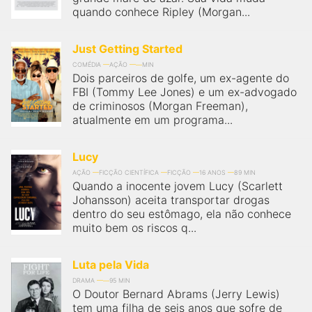
quando conhece Ripley (Morgan...
Just Getting Started
COMÉDIA
AÇÃO
MIN
Dois parceiros de golfe, um ex-agente do
FBI (Tommy Lee Jones) e um ex-advogado
de criminosos (Morgan Freeman),
atualmente em um programa...
Lucy
AÇÃO
FICÇÃO CIENTÍFICA
FICÇÃO
16 ANOS
89 MIN
Quando a inocente jovem Lucy (Scarlett
Johansson) aceita transportar drogas
dentro do seu estômago, ela não conhece
muito bem os riscos q...
Luta pela Vida
DRAMA
95 MIN
O Doutor Bernard Abrams (Jerry Lewis)
tem uma filha de seis anos que sofre de