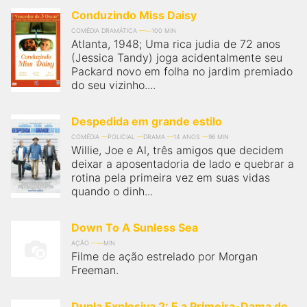
Conduzindo Miss Daisy
COMÉDIA DRAMÁTICA
100 MIN
Atlanta, 1948; Uma rica judia de 72 anos
(Jessica Tandy) joga acidentalmente seu
Packard novo em folha no jardim premiado
do seu vizinho....
Despedida em grande estilo
COMÉDIA
POLICIAL
DRAMA
14 ANOS
96 MIN
Willie, Joe e Al, três amigos que decidem
deixar a aposentadoria de lado e quebrar a
rotina pela primeira vez em suas vidas
quando o dinh...
Down To A Sunless Sea
AÇÃO
MIN
Filme de ação estrelado por Morgan
Freeman.
Dupla Explosiva 2: E a Primeira-Dama do