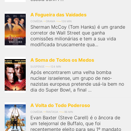
A Fogueira das Vaidades
COMÉDIA
DRAMA
126 MIN
Sherman McCoy (Tom Hanks) é um grande
corretor de Wall Street que ganha
comissões milionárias e tem a sua vida
modificada bruscamente qua...
A Soma de Todos os Medos
SUSPENSE
124 MIN
Após encontrarem uma velha bomba
nuclear israelense, um grupo de neo-
nazistas europeus pretende usá-la bem no
dia do Super Bowl, a final ...
A Volta do Todo Poderoso
COMÉDIA
FANTASIA
96 MIN
Evan Baxter (Steve Carell) é o âncora de
um telejornal de Buffalo, que foi
recentemente eleito para seu 1º mandato