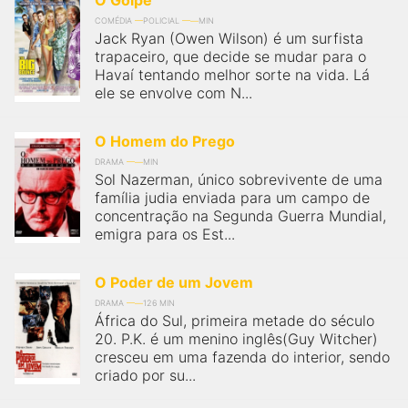
O Golpe
COMÉDIA
POLICIAL
MIN
Jack Ryan (Owen Wilson) é um surfista
trapaceiro, que decide se mudar para o
Havaí tentando melhor sorte na vida. Lá
ele se envolve com N...
O Homem do Prego
DRAMA
MIN
Sol Nazerman, único sobrevivente de uma
família judia enviada para um campo de
concentração na Segunda Guerra Mundial,
emigra para os Est...
O Poder de um Jovem
DRAMA
126 MIN
África do Sul, primeira metade do século
20. P.K. é um menino inglês(Guy Witcher)
cresceu em uma fazenda do interior, sendo
criado por su...