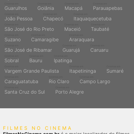
Cinemas em
Cinemas em
Cinemas em
Cinemas em
Guarulhos
Goiânia
Macapá
Parauapebas
Cinemas em
Cinemas em
Cinemas em
João Pessoa
Chapecó
Itaquaquecetuba
Cinemas em
Cinemas em
Cinemas em
São José do Rio Preto
Maceió
Taubaté
Cinemas em
Cinemas em
Cinemas em
Suzano
Camaragibe
Araraquara
Cinemas em
Cinemas em
Cinemas em
São José de Ribamar
Guarujá
Caruaru
Cinemas em
Cinemas em
Cinemas em
Sobral
Bauru
Ipatinga
Cinemas em
Cinemas em
Cinemas em
Vargem Grande Paulista
Itapetininga
Sumaré
Cinemas em
Cinemas em
Cinemas em
Caraguatatuba
Rio Claro
Campo Largo
Cinemas em
Cinemas em
Santa Cruz do Sul
Porto Alegre
FILMES NO CINEMA