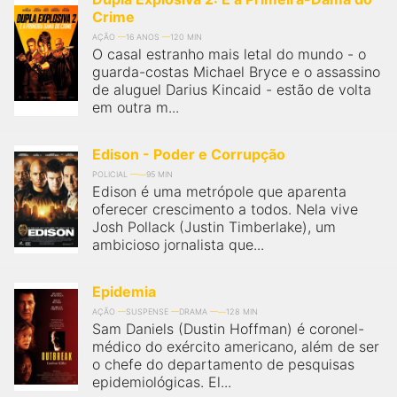
Crime
AÇÃO
16 ANOS
120 MIN
O casal estranho mais letal do mundo - o
guarda-costas Michael Bryce e o assassino
de aluguel Darius Kincaid - estão de volta
em outra m...
Edison - Poder e Corrupção
POLICIAL
95 MIN
Edison é uma metrópole que aparenta
oferecer crescimento a todos. Nela vive
Josh Pollack (Justin Timberlake), um
ambicioso jornalista que...
Epidemia
AÇÃO
SUSPENSE
DRAMA
128 MIN
Sam Daniels (Dustin Hoffman) é coronel-
médico do exército americano, além de ser
o chefe do departamento de pesquisas
epidemiológicas. El...