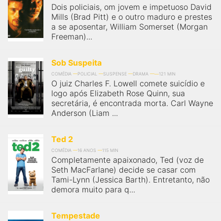
Dois policiais, om jovem e impetuoso David
Mills (Brad Pitt) e o outro maduro e prestes
a se aposentar, William Somerset (Morgan
Freeman)...
Sob Suspeita
COMÉDIA
POLICIAL
SUSPENSE
DRAMA
121 MIN
O juiz Charles F. Lowell comete suicídio e
logo após Elizabeth Rose Quinn, sua
secretária, é encontrada morta. Carl Wayne
Anderson (Liam ...
Ted 2
COMÉDIA
16 ANOS
115 MIN
Completamente apaixonado, Ted (voz de
Seth MacFarlane) decide se casar com
Tami-Lynn (Jessica Barth). Entretanto, não
demora muito para q...
Tempestade