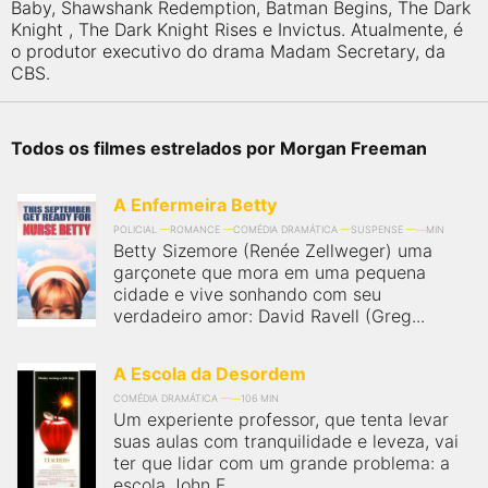
qualquer cidade em território brasileiro. Você pode também
Baby, Shawshank Redemption, Batman Begins, The Dark
acessar informações sobre cinemas, horários, assistir aos
Knight , The Dark Knight Rises e Invictus. Atualmente, é
trailers e muito mais.
o produtor executivo do drama Madam Secretary, da
CBS.
Todos os filmes estrelados por Morgan Freeman
A Enfermeira Betty
POLICIAL
ROMANCE
COMÉDIA DRAMÁTICA
SUSPENSE
MIN
Betty Sizemore (Renée Zellweger) uma
garçonete que mora em uma pequena
cidade e vive sonhando com seu
verdadeiro amor: David Ravell (Greg...
A Escola da Desordem
COMÉDIA DRAMÁTICA
106 MIN
Um experiente professor, que tenta levar
suas aulas com tranquilidade e leveza, vai
ter que lidar com um grande problema: a
escola John F...