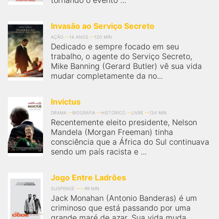
tornando o evento ...
Invasão ao Serviço Secreto
AÇÃO
14 ANOS
120 MIN
Dedicado e sempre focado em seu
trabalho, o agente do Serviço Secreto,
Mike Banning (Gerard Butler) vê sua vida
mudar completamente da no...
Invictus
DRAMA
BIOGRAFIA
HISTÓRICO
LIVRE
134 MIN
Recentemente eleito presidente, Nelson
Mandela (Morgan Freeman) tinha
consciência que a África do Sul continuava
sendo um país racista e ...
Jogo Entre Ladrões
SUSPENSE
99 MIN
Jack Monahan (Antonio Banderas) é um
criminoso que está passando por uma
grande maré de azar. Sua vida muda