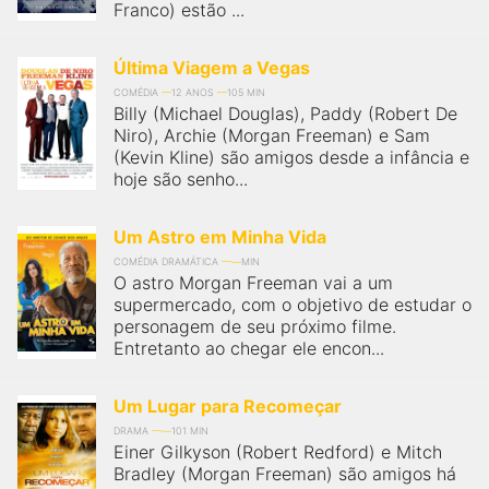
Franco) estão ...
Última Viagem a Vegas
COMÉDIA
12 ANOS
105 MIN
Billy (Michael Douglas), Paddy (Robert De
Niro), Archie (Morgan Freeman) e Sam
(Kevin Kline) são amigos desde a infância e
hoje são senho...
Um Astro em Minha Vida
COMÉDIA DRAMÁTICA
MIN
O astro Morgan Freeman vai a um
supermercado, com o objetivo de estudar o
personagem de seu próximo filme.
Entretanto ao chegar ele encon...
Um Lugar para Recomeçar
DRAMA
101 MIN
Einer Gilkyson (Robert Redford) e Mitch
Bradley (Morgan Freeman) são amigos há