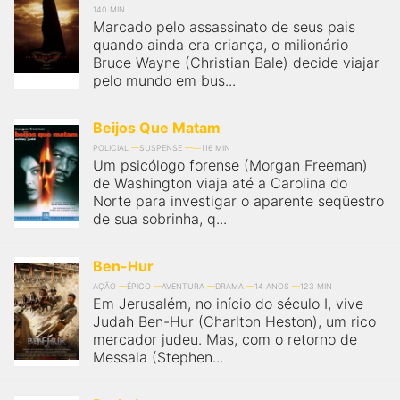
140 MIN
Marcado pelo assassinato de seus pais
quando ainda era criança, o milionário
Bruce Wayne (Christian Bale) decide viajar
pelo mundo em bus...
Beijos Que Matam
POLICIAL
SUSPENSE
116 MIN
Um psicólogo forense (Morgan Freeman)
de Washington viaja até a Carolina do
Norte para investigar o aparente seqüestro
de sua sobrinha, q...
Ben-Hur
AÇÃO
ÉPICO
AVENTURA
DRAMA
14 ANOS
123 MIN
Em Jerusalém, no início do século I, vive
Judah Ben-Hur (Charlton Heston), um rico
mercador judeu. Mas, com o retorno de
Messala (Stephen...