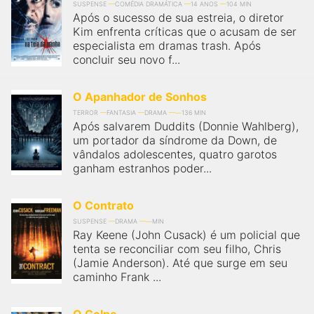
SUSPENSE
COMÉDIA DRAMÁTICA
14 ANOS
104 MIN
Após o sucesso de sua estreia, o diretor
Kim enfrenta críticas que o acusam de ser
especialista em dramas trash. Após
concluir seu novo f...
O Apanhador de Sonhos
TERROR
FANTASIA
DRAMA
136 MIN
Após salvarem Duddits (Donnie Wahlberg),
um portador da síndrome da Down, de
vândalos adolescentes, quatro garotos
ganham estranhos poder...
O Contrato
SUSPENSE
DRAMA
MIN
Ray Keene (John Cusack) é um policial que
tenta se reconciliar com seu filho, Chris
(Jamie Anderson). Até que surge em seu
caminho Frank ...