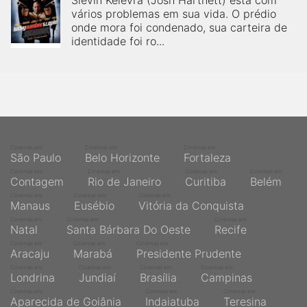
Slevin Kelevra (Josh Hartnett) está com
vários problemas em sua vida. O prédio
onde mora foi condenado, sua carteira de
identidade foi ro...
Cinemas em
Cinemas em
Cinemas em
São Paulo
Belo Horizonte
Fortaleza
Cinemas em
Cinemas em
Cinemas em
Cinemas em
Contagem
Rio de Janeiro
Curitiba
Belém
Cinemas em
Cinemas em
Cinemas em
Manaus
Eusébio
Vitória da Conquista
Cinemas em
Cinemas em
Cinemas em
Natal
Santa Bárbara Do Oeste
Recife
Cinemas em
Cinemas em
Cinemas em
Aracaju
Marabá
Presidente Prudente
Cinemas em
Cinemas em
Cinemas em
Cinemas em
Londrina
Jundiaí
Brasília
Campinas
Cinemas em
Cinemas em
Cinemas em
Aparecida de Goiânia
Indaiatuba
Teresina