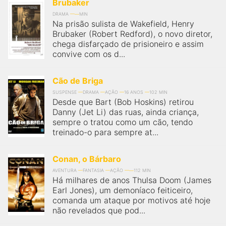
Brubaker
DRAMA
MIN
Na prisão sulista de Wakefield, Henry
Brubaker (Robert Redford), o novo diretor,
chega disfarçado de prisioneiro e assim
convive com os d...
Cão de Briga
SUSPENSE
DRAMA
AÇÃO
16 ANOS
102 MIN
Desde que Bart (Bob Hoskins) retirou
Danny (Jet Li) das ruas, ainda criança,
sempre o tratou como um cão, tendo
treinado-o para sempre at...
Conan, o Bárbaro
AVENTURA
FANTASIA
AÇÃO
112 MIN
Há milhares de anos Thulsa Doom (James
Earl Jones), um demoníaco feiticeiro,
comanda um ataque por motivos até hoje
não revelados que pod...