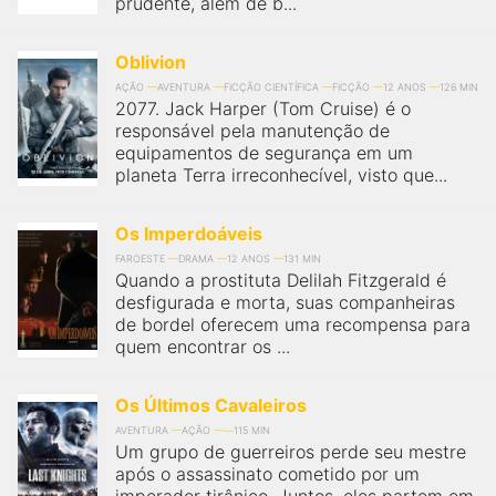
prudente, além de b...
Oblivion
AÇÃO
AVENTURA
FICÇÃO CIENTÍFICA
FICÇÃO
12 ANOS
126 MIN
2077. Jack Harper (Tom Cruise) é o
responsável pela manutenção de
equipamentos de segurança em um
planeta Terra irreconhecível, visto que...
Os Imperdoáveis
FAROESTE
DRAMA
12 ANOS
131 MIN
Quando a prostituta Delilah Fitzgerald é
desfigurada e morta, suas companheiras
de bordel oferecem uma recompensa para
quem encontrar os ...
Os Últimos Cavaleiros
AVENTURA
AÇÃO
115 MIN
Um grupo de guerreiros perde seu mestre
após o assassinato cometido por um