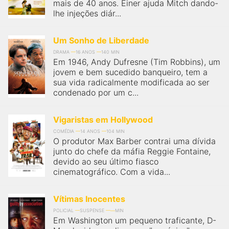
mais de 40 anos. Einer ajuda Mitch dando-
lhe injeções diár...
Um Sonho de Liberdade
DRAMA
16 ANOS
140 MIN
Em 1946, Andy Dufresne (Tim Robbins), um
jovem e bem sucedido banqueiro, tem a
sua vida radicalmente modificada ao ser
condenado por um c...
Vigaristas em Hollywood
COMÉDIA
14 ANOS
104 MIN
O produtor Max Barber contrai uma dívida
junto do chefe da máfia Reggie Fontaine,
devido ao seu último fiasco
cinematográfico. Com a vida...
Vítimas Inocentes
POLICIAL
SUSPENSE
MIN
Em Washington um pequeno traficante, D-