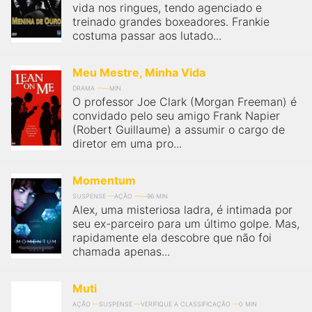
vida nos ringues, tendo agenciado e
treinado grandes boxeadores. Frankie
costuma passar aos lutado...
Meu Mestre, Minha Vida
DRAMA
MIN
O professor Joe Clark (Morgan Freeman) é
convidado pelo seu amigo Frank Napier
(Robert Guillaume) a assumir o cargo de
diretor em uma pro...
Momentum
SUSPENSE
AÇÃO
96 MIN
Alex, uma misteriosa ladra, é intimada por
seu ex-parceiro para um último golpe. Mas,
rapidamente ela descobre que não foi
chamada apenas...
Muti
AÇÃO
SUSPENSE
VERIFIQUE A CLASSIFICAÇÃO
0 MIN