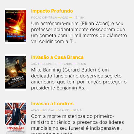
Impacto Profundo
FICÇÃO CIENTÍFICA
AÇÃO
121 MIN
Um astrônomo-mirim (Elijah Wood) e seu
professor acidentalmente descobrem que
um cometa com 11 mil metros de diâmetro
vai colidir com a T...
Invasão a Casa Branca
AÇÃO
SUSPENSE
16 ANOS
120 MIN
Mike Banning (Gerard Butler) é um
dedicado funcionário do serviço secreto
americano, que tem por função proteger o
presidente Benjamin As...
Invasão a Londres
AÇÃO
POLICIAL
14 ANOS
99 MIN
Com a morte misteriosa do primeiro-
ministro britânico, a presença dos líderes
mundiais no seu funeral é indispensável,