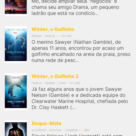
Mo, decide ampliar seus "negócios" e
chama seu amigo Drama, um pequeno
ladrão que está na condicio...
Winter, o Golfinho
DRAMA
FAMÍLIA
112 MIN
O menino Sawyer (Nathan Gamble), de
apenas 11 anos, encontrou por acaso um
golfinho encalhado na areia da praia, preso
numa rede de pesc...
Winter, o Golfinho 2
FAMÍLIA
DRAMA
LIVRE
107 MIN
Já faz alguns anos que o jovem Sawyer
Nelson (Gamble) e a dedicada equipe do
Clearwater Marine Hospital, chefiada pelo
Dr. Clay Haskett (...
Xeque-Mate
SUSPENSE
POLICIAL
COMÉDIA
MIN