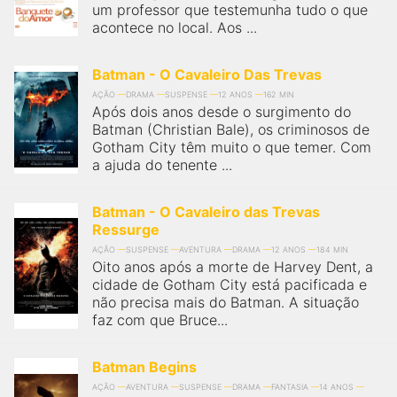
um professor que testemunha tudo o que
acontece no local. Aos ...
Batman - O Cavaleiro Das Trevas
AÇÃO
DRAMA
SUSPENSE
12 ANOS
162 MIN
Após dois anos desde o surgimento do
Batman (Christian Bale), os criminosos de
Gotham City têm muito o que temer. Com
a ajuda do tenente ...
Batman - O Cavaleiro das Trevas
Ressurge
AÇÃO
SUSPENSE
AVENTURA
DRAMA
12 ANOS
184 MIN
Oito anos após a morte de Harvey Dent, a
cidade de Gotham City está pacificada e
não precisa mais do Batman. A situação
faz com que Bruce...
Batman Begins
AÇÃO
AVENTURA
SUSPENSE
DRAMA
FANTASIA
14 ANOS