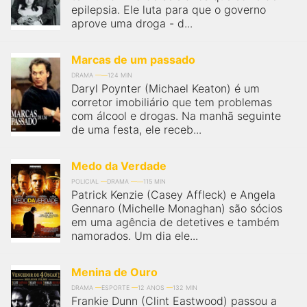
epilepsia. Ele luta para que o governo
aprove uma droga - d...
Marcas de um passado
DRAMA
124 MIN
Daryl Poynter (Michael Keaton) é um
corretor imobiliário que tem problemas
com álcool e drogas. Na manhã seguinte
de uma festa, ele receb...
Medo da Verdade
POLICIAL
DRAMA
115 MIN
Patrick Kenzie (Casey Affleck) e Angela
Gennaro (Michelle Monaghan) são sócios
em uma agência de detetives e também
namorados. Um dia ele...
Menina de Ouro
DRAMA
ESPORTE
12 ANOS
132 MIN
Frankie Dunn (Clint Eastwood) passou a