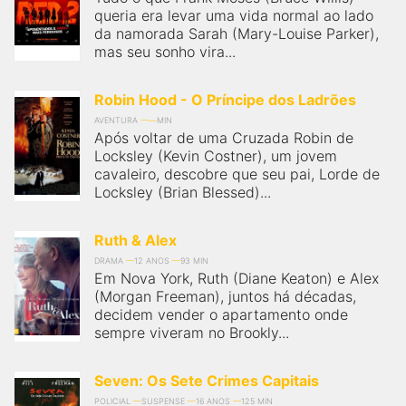
queria era levar uma vida normal ao lado
da namorada Sarah (Mary-Louise Parker),
mas seu sonho vira...
Robin Hood - O Príncipe dos Ladrões
AVENTURA
MIN
Após voltar de uma Cruzada Robin de
Locksley (Kevin Costner), um jovem
cavaleiro, descobre que seu pai, Lorde de
Locksley (Brian Blessed)...
Ruth & Alex
DRAMA
12 ANOS
93 MIN
Em Nova York, Ruth (Diane Keaton) e Alex
(Morgan Freeman), juntos há décadas,
decidem vender o apartamento onde
sempre viveram no Brookly...
Seven: Os Sete Crimes Capitais
POLICIAL
SUSPENSE
16 ANOS
125 MIN