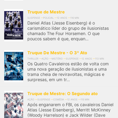
Truque de Mestre
SUSPENSE
POLICIAL
12 ANOS
116 MIN
Daniel Atlas (Jesse Eisenberg) é o
carismático líder do grupo de ilusionistas
chamado The Four Horsemen. O que
poucos sabem é que, enquan...
Truque De Mestre - O 3º Ato
THRILLER
AÇÃO
MISTÉRIO
SUSPENSE
12 ANOS
113 MIN
Os Quatro Cavaleiros estão de volta com
uma nova geração de ilusionistas e uma
trama cheia de reviravoltas, mágicas e
surpresas, em um tr...
Truque de Mestre: O Segundo ato
AÇÃO
SUSPENSE
COMÉDIA
12 ANOS
115 MIN
Após enganarem o FBI, os cavaleiros Daniel
Atlas (Jesse Eisenberg), Merritt McKinney
(Woody Harrelson) e Jack Wilder (Dave