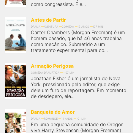
como congressista. Ele...
Antes de Partir
DRAMA
AVENTURA
COMÉDIA
12 ANOS
107 MIN
Carter Chambers (Morgan Freeman) é um
homem casado, que há 46 anos trabalha
como mecânico. Submetido a um
tratamento experimental para co...
Armação Perigosa
COMÉDIA DRAMÁTICA
97 MIN
Jonathan Fisher é um jornalista de Nova
York, pressionado pelo editor, que exige
dele um furo de reportagem. Em momento
de desdepero, ele...
Banquete do Amor
DRAMA
ROMANCE
14 ANOS
101 MIN
Em uma pequena comunidade do Oregon
vive Harry Stevenson (Morgan Freeman),