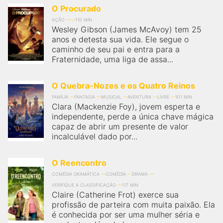
O Procurado
AÇÃO
110 MIN
Wesley Gibson (James McAvoy) tem 25
anos e detesta sua vida. Ele segue o
caminho de seu pai e entra para a
Fraternidade, uma liga de assa...
O Quebra-Nozes e os Quatro Reinos
FAMÍLIA
FANTASIA
MUSICAL
AVENTURA
LIVRE
101 MIN
Clara (Mackenzie Foy), jovem esperta e
independente, perde a única chave mágica
capaz de abrir um presente de valor
incalculável dado por...
O Reencontro
COMÉDIA DRAMÁTICA
COMÉDIA
DRAMA
VERIFIQUE A CLASSIFICAÇÃO
117 MIN
Claire (Catherine Frot) exerce sua
profissão de parteira com muita paixão. Ela
é conhecida por ser uma mulher séria e