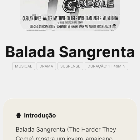
qualquer cidade em território brasileiro. Você pode também
acessar informações sobre cinemas, horários, assistir aos
trailers e muito mais.
Balada Sangrenta
MUSICAL
DRAMA
SUSPENSE
DURAÇÃO: 1H 49MIN
Introdução
Balada Sangrenta (The Harder They
Come) mostra um jovem jamaicano