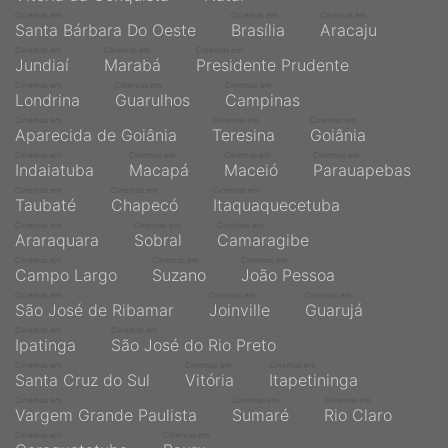
Cinemas em
Cinemas em
Cinemas em
Santa Bárbara Do Oeste
Brasília
Aracaju
Cinemas em
Cinemas em
Cinemas em
Jundiaí
Marabá
Presidente Prudente
Cinemas em
Cinemas em
Cinemas em
Londrina
Guarulhos
Campinas
Cinemas em
Cinemas em
Cinemas em
Aparecida de Goiânia
Teresina
Goiânia
Cinemas em
Cinemas em
Cinemas em
Cinemas em
Indaiatuba
Macapá
Maceió
Parauapebas
Cinemas em
Cinemas em
Cinemas em
Taubaté
Chapecó
Itaquaquecetuba
Cinemas em
Cinemas em
Cinemas em
Araraquara
Sobral
Camaragibe
Cinemas em
Cinemas em
Cinemas em
Campo Largo
Suzano
João Pessoa
Cinemas em
Cinemas em
Cinemas em
São José de Ribamar
Joinville
Guarujá
Cinemas em
Cinemas em
Ipatinga
São José do Rio Preto
Cinemas em
Cinemas em
Cinemas em
Santa Cruz do Sul
Vitória
Itapetininga
Cinemas em
Cinemas em
Cinemas em
Vargem Grande Paulista
Sumaré
Rio Claro
Cinemas em
Cinemas em