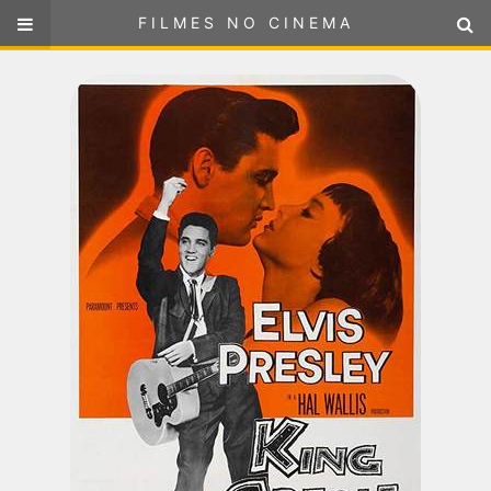
FILMES NO CINEMA
FILMES NO CINEMA
SELECIONE SUA LOCALIZAÇÃO
ou
selecione sua localização
FILMES EM CARTAZ
PRÓXIMOS LANÇAMENTOS
GÊNEROS
NOTÍCIAS
PÁGINA INICIAL
FilmesNoCinema.com.br
é o maior localizador de filmes e
sessões de cinema no Brasil. Através dele, você pode
encontrar os filmes no cinema mais próximos a você ou a