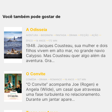
Você também pode gostar de
A Odisseia
AVENTURA
BIOGRAFIA
FANTASIA
DRAMA
FICÇÃO
AÇÃO
ÉPICO
14 ANOS
172 MIN
1948. Jacques Cousteau, sua mulher e dois
filhos vivem em alto mar, no grande navio
Calypso. Mas Cousteau quer algo além da
aventura. Gra...
O Convite
COMÉDIA
DRAMA
ROMANCE
16 ANOS
107 MIN
“O Convite” acompanha Joe (Rogen) e
Angela (Wilde), um casal que atravessa
uma fase turbulenta no relacionamento.
Durante um jantar apare...