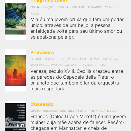
Trago seu Amor
DRAMA
FICÇÃO
COMÉDIA
FANTASIA
ROMANCE
12 ANOS
77 MIN
Mia é uma jovem bruxa que tem um poder
único: através de um beijo, a pessoa
enfeitiçada volta para seu último amor ou
se apaixona pela pr...
Primavera
TERROR
ROMANCE
FICÇÃO CIENTÍFICA
DRAMA
AVENTURA
BIOGRAFIA
HISTÓRICO
MUSICAL
14 ANOS
111 MIN
Veneza, século XVIII. Cecília cresceu entre
as paredes do Ospedale della Pietà, o
orfanato que também é lar da orquestra
mais respeitada ...
Obsessão
DRAMA
ROMANCE
SUSPENSE
TERROR
18 ANOS
108 MIN
Frances (Chloë Grace Moretz) é uma jovem
mulher cuja mãe acaba de falecer. Recém-
chegada em Manhattan e cheia de