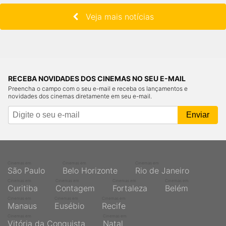
Veja mais notícias
RECEBA NOVIDADES DOS CINEMAS NO SEU E-MAIL
Preencha o campo com o seu e-mail e receba os lançamentos e
novidades dos cinemas diretamente em seu e-mail.
Cinemas em
Cinemas em
Cinemas em
São Paulo
Belo Horizonte
Rio de Janeiro
Cinemas em
Cinemas em
Cinemas em
Cinemas em
Curitiba
Contagem
Fortaleza
Belém
Cinemas em
Cinemas em
Cinemas em
Manaus
Eusébio
Recife
Cinemas em
Cinemas em
Vitória da Conquista
Natal