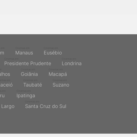
s em
Cinemas em
Cinemas em
ém
Manaus
Eusébio
Cinemas em
Cinemas em
Presidente Prudente
Londrina
em
Cinemas em
Cinemas em
lhos
Goiânia
Macapá
nemas em
Cinemas em
Cinemas em
aceió
Taubaté
Suzano
as em
Cinemas em
ru
Ipatinga
Cinemas em
 Largo
Santa Cruz do Sul