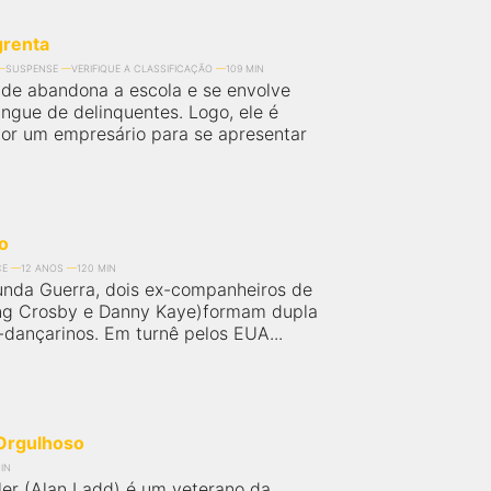
grenta
SUSPENSE
VERIFIQUE A CLASSIFICAÇÃO
109 MIN
de abandona a escola e se envolve
gue de delinquentes. Logo, ele é
or um empresário para se apresentar
o
CE
12 ANOS
120 MIN
nda Guerra, dois ex-companheiros de
ing Crosby e Danny Kaye)formam dupla
-dançarinos. Em turnê pelos EUA...
Orgulhoso
IN
er (Alan Ladd) é um veterano da