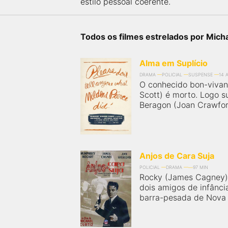
estilo pessoal coerente.
próximos a você ou a qualquer cidade em território
brasileiro. Você pode também acessar informações
sobre cinemas, horários, assistir aos trailers e muito
mais.
Todos os filmes estrelados por Micha
Alma em Suplício
DRAMA
POLICIAL
SUSPENSE
14 
O conhecido bon-vivan
Scott) é morto. Logo s
Beragon (Joan Crawford
Anjos de Cara Suja
POLICIAL
DRAMA
97 MIN
Rocky (James Cagney) e
dois amigos de infânci
barra-pesada de Nova Y