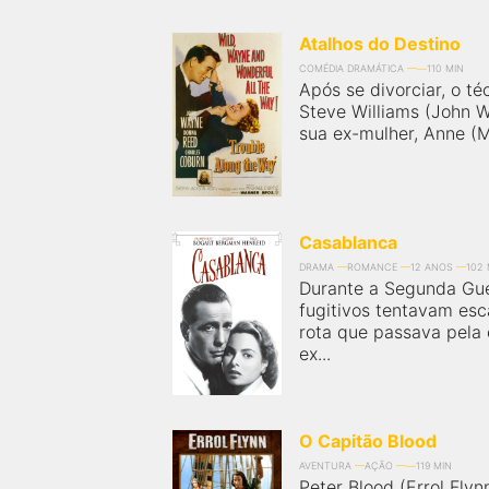
Atalhos do Destino
COMÉDIA DRAMÁTICA
110 MIN
Após se divorciar, o t
Steve Williams (John W
sua ex-mulher, Anne (Ma
Casablanca
DRAMA
ROMANCE
12 ANOS
102 
Durante a Segunda Gue
fugitivos tentavam esc
rota que passava pela
ex...
O Capitão Blood
AVENTURA
AÇÃO
119 MIN
Peter Blood (Errol Fl