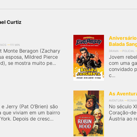
el Curtiz
Aniversário
Balada San
ANOS
111 MIN
t Monte Beragon (Zachary
DRAMA
POLICIAL
ua esposa, Mildred Pierce
Jovem rebel
), se mostra muito pe...
com uma gan
convidado p
c...
As Aventur
AVENTURA
ROMA
 Jerry (Pat O'Brien) são
No século XI
a que viviam em um bairro
Coração-de-
ork. Depois de cresc...
Áustria ao r