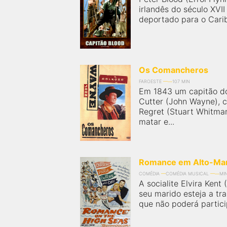
irlandês do século XVII
deportado para o Caribe
Os Comancheros
FAROESTE
107 MIN
Em 1843 um capitão do
Cutter (John Wayne), c
Regret (Stuart Whitman
matar e...
Romance em Alto-Ma
COMÉDIA
COMÉDIA MUSICAL
MI
A socialite Elvira Kent
seu marido esteja a tr
que não poderá partici