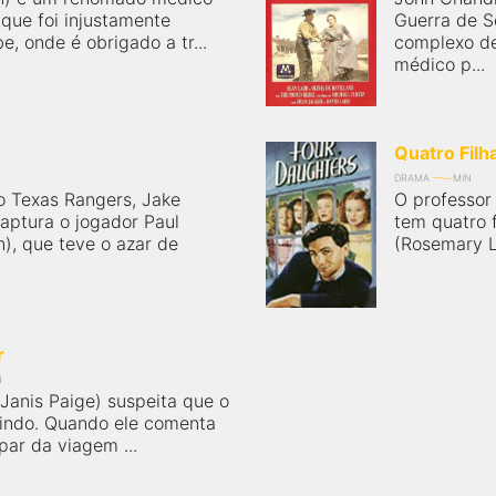
 que foi injustamente
Guerra de S
, onde é obrigado a tr...
complexo de
médico p...
Quatro Filh
DRAMA
MIN
 Texas Rangers, Jake
O professor
aptura o jogador Paul
tem quatro f
), que teve o azar de
(Rosemary L
r
N
 (Janis Paige) suspeita que o
aindo. Quando ele comenta
par da viagem ...