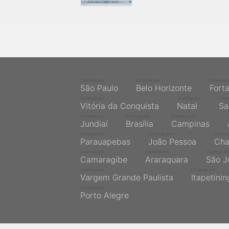
Cinemas em
Cinemas em
Cinemas 
São Paulo
Belo Horizonte
Fort
Cinemas em
Cinemas em
Cine
Vitória da Conquista
Natal
Sa
Cinemas em
Cinemas em
Cinemas em
Jundiaí
Brasília
Campinas
Cinemas em
Cinemas em
Cinema
Parauapebas
João Pessoa
Cha
Cinemas em
Cinemas em
Cinemas e
Camaragibe
Araraquara
São J
Cinemas em
Cinemas em
Vargem Grande Paulista
Itapetini
Cinemas em
Porto Alegre