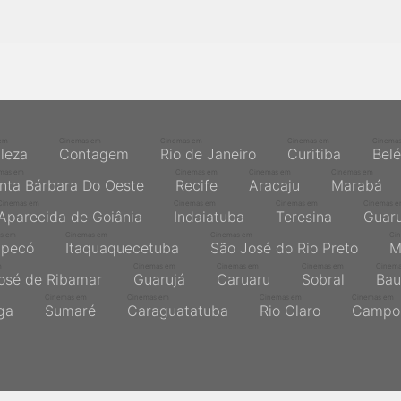
em
Cinemas em
Cinemas em
Cinemas em
Cinema
aleza
Contagem
Rio de Janeiro
Curitiba
Bel
mas em
Cinemas em
Cinemas em
Cinemas em
nta Bárbara Do Oeste
Recife
Aracaju
Marabá
Cinemas em
Cinemas em
Cinemas em
Cinemas 
Aparecida de Goiânia
Indaiatuba
Teresina
Guaru
s em
Cinemas em
Cinemas em
Ci
pecó
Itaquaquecetuba
São José do Rio Preto
M
m
Cinemas em
Cinemas em
Cinemas em
Cinem
osé de Ribamar
Guarujá
Caruaru
Sobral
Bau
Cinemas em
Cinemas em
Cinemas em
Cinemas em
nga
Sumaré
Caraguatatuba
Rio Claro
Campo