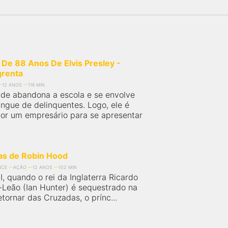
 De 88 Anos De Elvis Presley -
grenta
12 ANOS
116 MIN
de abandona a escola e se envolve
gue de delinquentes. Logo, ele é
or um empresário para se apresentar
as de Robin Hood
NCE
AÇÃO
12 ANOS
102 MIN
I, quando o rei da Inglaterra Ricardo
Leão (Ian Hunter) é sequestrado na
etornar das Cruzadas, o prínc...