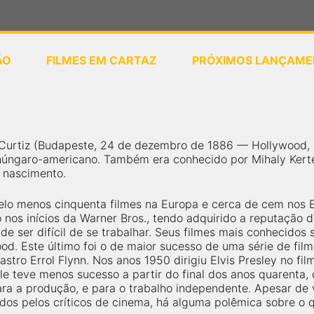
ÃO
FILMES EM CARTAZ
PRÓXIMOS LANÇAME
ou
selecione sua localização
Curtiz (Budapeste, 24 de dezembro de 1886 — Hollywood, 10
úngaro-americano. Também era conhecido por Mihaly Kerte
 nascimento.
pelo menos cinquenta filmes na Europa e cerca de cem nos 
 nos inícios da Warner Bros., tendo adquirido a reputação 
e ser difícil de se trabalhar. Seus filmes mais conhecidos
od. Este último foi o de maior sucesso de uma série de fil
o astro Errol Flynn. Nos anos 1950 dirigiu Elvis Presley no f
 Ele teve menos sucesso a partir do final dos anos quarenta
ara a produção, e para o trabalho independente. Apesar de 
dos pelos críticos de cinema, há alguma polêmica sobre o 