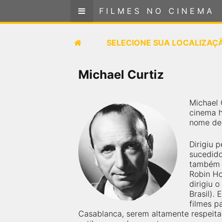
FILMES NO CINEMA
FILMES NO CINEMA
SELECIONE SUA LOCALIZAÇÃO
SELECIONE SUA LOCALIZAÇ
FILMES EM CARTAZ
Michael Curtiz
PRÓXIMOS LANÇAMENTOS
Michael 
cinema h
GÊNEROS
nome de
NOTÍCIAS
Dirigiu 
sucedido
também d
PÁGINA INICIAL
Robin Ho
dirigiu 
Brasil).
FilmesNoCinema.com.br
é o maior localizador de
filmes p
filmes e sessões de cinema no Brasil. Através dele,
Casablanca, serem altamente respeita
você pode encontrar os filmes no cinema mais