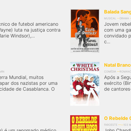
Balada San
MUSICAL
DRAMA
écnico de futebol americano
Jovem rebel
ayne) luta na justiça contra
com uma gan
rie Windsor),...
convidado p
c...
Natal Branc
MIN
COMÉDIA
ROMAN
rra Mundial, muitos
Após a Segu
apar dos nazistas por uma
exército (B
 cidade de Casablanca. O
de cantores
O Rebelde 
FAROESTE
103 M
ynn) é um renomado médico
John Chandl