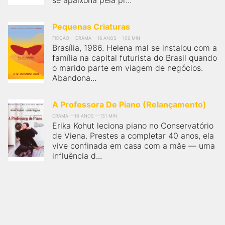
se apaixona pela pr...
Pequenas Criaturas
FICÇÃO
DRAMA
16 ANOS
106 MIN
Brasília, 1986. Helena mal se instalou com a
família na capital futurista do Brasil quando
o marido parte em viagem de negócios.
Abandona...
A Professora De Piano (Relançamento)
DRAMA
18 ANOS
131 MIN
Erika Kohut leciona piano no Conservatório
de Viena. Prestes a completar 40 anos, ela
vive confinada em casa com a mãe — uma
influência d...