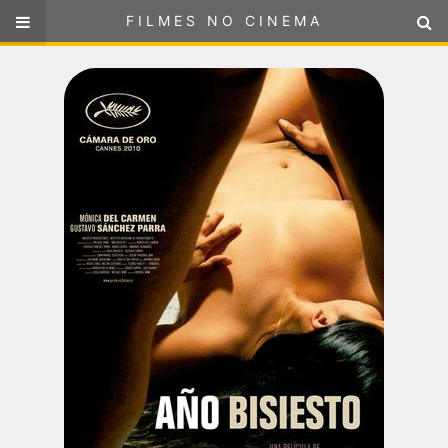
FILMES NO CINEMA
FILMES NO CINEMA
SELECIONE SUA LOCALIZAÇÃO
ou
selecione sua localização
FILMES EM CARTAZ
PRÓXIMOS LANÇAMENTOS
GÊNEROS
NOTÍCIAS
PÁGINA INICIAL
FilmesNoCinema.com.br
é o maior localizador de filmes e
sessões de cinema no Brasil. Através dele, você pode
encontrar os filmes no cinema mais próximos a você ou a