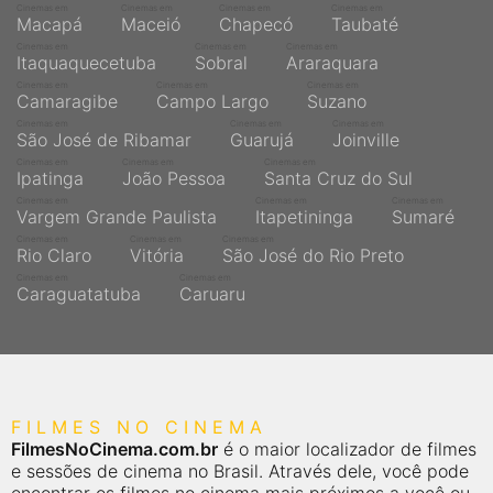
Cinemas em
Cinemas em
Cinemas em
Cinemas em
Macapá
Maceió
Chapecó
Taubaté
Cinemas em
Cinemas em
Cinemas em
Itaquaquecetuba
Sobral
Araraquara
Cinemas em
Cinemas em
Cinemas em
Camaragibe
Campo Largo
Suzano
Cinemas em
Cinemas em
Cinemas em
São José de Ribamar
Guarujá
Joinville
Cinemas em
Cinemas em
Cinemas em
Ipatinga
João Pessoa
Santa Cruz do Sul
Cinemas em
Cinemas em
Cinemas em
Vargem Grande Paulista
Itapetininga
Sumaré
Cinemas em
Cinemas em
Cinemas em
Rio Claro
Vitória
São José do Rio Preto
Cinemas em
Cinemas em
Caraguatatuba
Caruaru
FILMES NO CINEMA
FilmesNoCinema.com.br
é o maior localizador de filmes
e sessões de cinema no Brasil. Através dele, você pode