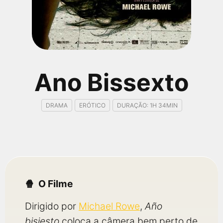
qualquer cidade em território brasileiro. Você pode também
acessar informações sobre cinemas, horários, assistir aos
trailers e muito mais.
Ano Bissexto
DRAMA
ERÓTICO
DURAÇÃO: 1H 34MIN
O Filme
Dirigido por
Michael Rowe
,
Año
bisiesto
coloca a câmera bem perto de