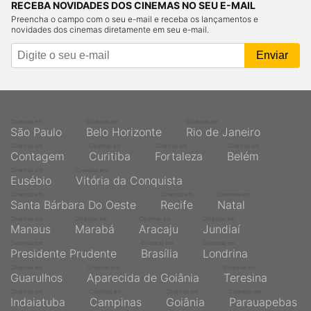
RECEBA NOVIDADES DOS CINEMAS NO SEU E-MAIL
Preencha o campo com o seu e-mail e receba os lançamentos e
novidades dos cinemas diretamente em seu e-mail.
Cinemas em
Cinemas em
Cinemas em
São Paulo
Belo Horizonte
Rio de Janeiro
Cinemas em
Cinemas em
Cinemas em
Cinemas em
Contagem
Curitiba
Fortaleza
Belém
Cinemas em
Cinemas em
Eusébio
Vitória da Conquista
Cinemas em
Cinemas em
Cinemas em
Santa Bárbara Do Oeste
Recife
Natal
Cinemas em
Cinemas em
Cinemas em
Cinemas em
Manaus
Marabá
Aracaju
Jundiaí
Cinemas em
Cinemas em
Cinemas em
Presidente Prudente
Brasília
Londrina
Cinemas em
Cinemas em
Cinemas em
Guarulhos
Aparecida de Goiânia
Teresina
Cinemas em
Cinemas em
Cinemas em
Cinemas em
Indaiatuba
Campinas
Goiânia
Parauapebas