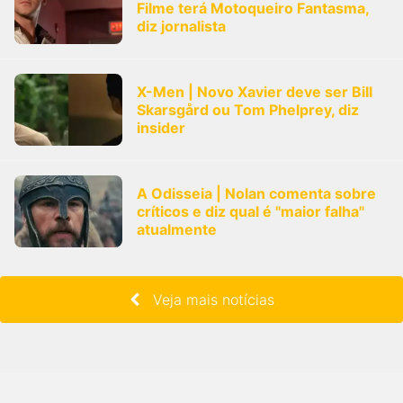
Filme terá Motoqueiro Fantasma,
diz jornalista
X-Men | Novo Xavier deve ser Bill
Skarsgård ou Tom Phelprey, diz
insider
A Odisseia | Nolan comenta sobre
críticos e diz qual é "maior falha"
atualmente
Veja mais notícias