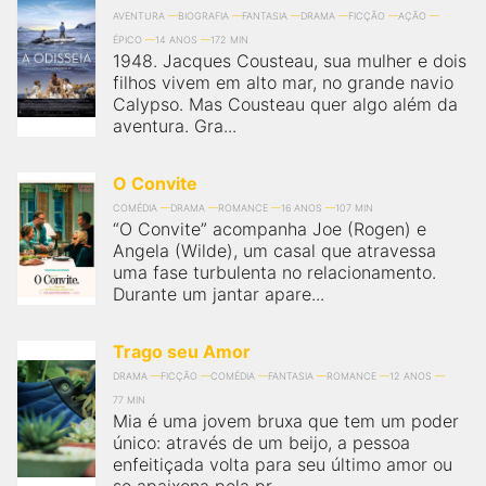
AVENTURA
BIOGRAFIA
FANTASIA
DRAMA
FICÇÃO
AÇÃO
ÉPICO
14 ANOS
172 MIN
1948. Jacques Cousteau, sua mulher e dois
filhos vivem em alto mar, no grande navio
Calypso. Mas Cousteau quer algo além da
aventura. Gra...
O Convite
COMÉDIA
DRAMA
ROMANCE
16 ANOS
107 MIN
“O Convite” acompanha Joe (Rogen) e
Angela (Wilde), um casal que atravessa
uma fase turbulenta no relacionamento.
Durante um jantar apare...
Trago seu Amor
DRAMA
FICÇÃO
COMÉDIA
FANTASIA
ROMANCE
12 ANOS
77 MIN
Mia é uma jovem bruxa que tem um poder
único: através de um beijo, a pessoa
enfeitiçada volta para seu último amor ou