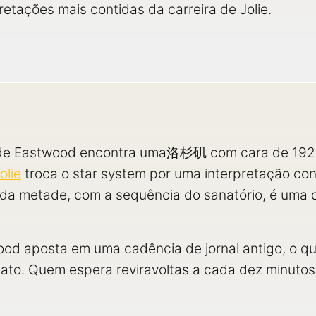
etações mais contidas da carreira de Jolie.
 de Eastwood encontra uma洛杉矶 com cara de 1928
olie
troca o star system por uma interpretação cont
da metade, com a sequência do sanatório, é uma d
ood aposta em uma cadência de jornal antigo, o qu
o ato. Quem espera reviravoltas a cada dez minut