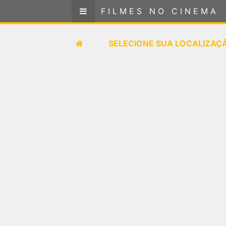
FILMES NO CINEMA
FILMES NO CINEMA
SELECIONE SUA LOCALIZAÇÃO
SELECIONE SUA LOCALIZAÇ
FILMES EM CARTAZ
PRÓXIMOS LANÇAMENTOS
GÊNEROS
NOTÍCIAS
PÁGINA INICIAL
FilmesNoCinema.com.br
é o maior localizador de
filmes e sessões de cinema no Brasil. Através dele,
você pode encontrar os filmes no cinema mais