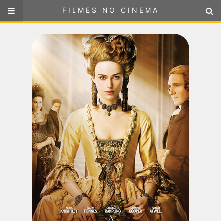
FILMES NO CINEMA
FILMES NO CINEMA
SELECIONE SUA LOCALIZAÇÃO
ou
selecione sua localização
FILMES EM CARTAZ
PRÓXIMOS LANÇAMENTOS
GÊNEROS
NOTÍCIAS
PÁGINA INICIAL
FilmesNoCinema.com.br
é o maior localizador de filmes e
sessões de cinema no Brasil. Através dele, você pode
encontrar os filmes no cinema mais próximos a você ou a