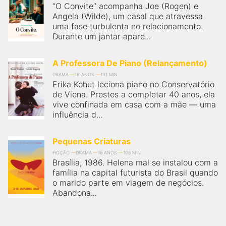
“O Convite” acompanha Joe (Rogen) e
Angela (Wilde), um casal que atravessa
uma fase turbulenta no relacionamento.
Durante um jantar apare...
A Professora De Piano (Relançamento)
DRAMA
18 ANOS
131 MIN
Erika Kohut leciona piano no Conservatório
de Viena. Prestes a completar 40 anos, ela
vive confinada em casa com a mãe — uma
influência d...
Pequenas Criaturas
FICÇÃO
DRAMA
16 ANOS
106 MIN
Brasília, 1986. Helena mal se instalou com a
família na capital futurista do Brasil quando
o marido parte em viagem de negócios.
Abandona...