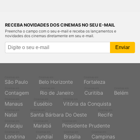
RECEBA NOVIDADES DOS CINEMAS NO SEU E-MAIL
Preencha o campo com o seu e-mail e receba os lançamentos e
novidades dos cinemas diretamente em seu e-mail.
Cinemas em
Cinemas em
Cinemas em
São Paulo
Belo Horizonte
Fortaleza
Cinemas em
Cinemas em
Cinemas em
Cinemas em
Contagem
Rio de Janeiro
Curitiba
Belém
Cinemas em
Cinemas em
Cinemas em
Manaus
Eusébio
Vitória da Conquista
Cinemas em
Cinemas em
Cinemas em
Natal
Santa Bárbara Do Oeste
Recife
Cinemas em
Cinemas em
Cinemas em
Aracaju
Marabá
Presidente Prudente
Cinemas em
Cinemas em
Cinemas em
Cinemas em
Londrina
Jundiaí
Brasília
Campinas