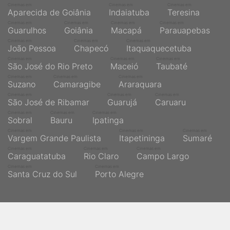
Cinemas em
Cinemas em
Cinemas em
Aparecida de Goiânia
Indaiatuba
Teresina
Cinemas em
Cinemas em
Cinemas em
Cinemas em
Guarulhos
Goiânia
Macapá
Parauapebas
Cinemas em
Cinemas em
Cinemas em
João Pessoa
Chapecó
Itaquaquecetuba
Cinemas em
Cinemas em
Cinemas em
São José do Rio Preto
Maceió
Taubaté
Cinemas em
Cinemas em
Cinemas em
Suzano
Camaragibe
Araraquara
Cinemas em
Cinemas em
Cinemas em
São José de Ribamar
Guarujá
Caruaru
Cinemas em
Cinemas em
Cinemas em
Sobral
Bauru
Ipatinga
Cinemas em
Cinemas em
Cinemas em
Vargem Grande Paulista
Itapetininga
Sumaré
Cinemas em
Cinemas em
Cinemas em
Caraguatatuba
Rio Claro
Campo Largo
Cinemas em
Cinemas em
Santa Cruz do Sul
Porto Alegre