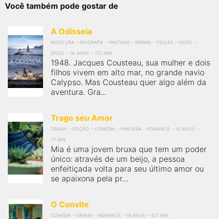
Você também pode gostar de
A Odisseia
AVENTURA
BIOGRAFIA
FANTASIA
DRAMA
FICÇÃO
AÇÃO
ÉPICO
14 ANOS
172 MIN
1948. Jacques Cousteau, sua mulher e dois
filhos vivem em alto mar, no grande navio
Calypso. Mas Cousteau quer algo além da
aventura. Gra...
Trago seu Amor
DRAMA
FICÇÃO
COMÉDIA
FANTASIA
ROMANCE
12 ANOS
77 MIN
Mia é uma jovem bruxa que tem um poder
único: através de um beijo, a pessoa
enfeitiçada volta para seu último amor ou
se apaixona pela pr...
O Convite
COMÉDIA
DRAMA
ROMANCE
16 ANOS
107 MIN