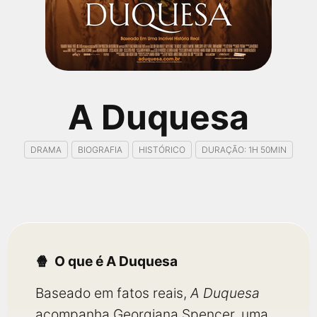
qualquer cidade em território brasileiro. Você pode também
acessar informações sobre cinemas, horários, assistir aos
trailers e muito mais.
A Duquesa
DRAMA
BIOGRAFIA
HISTÓRICO
DURAÇÃO: 1H 50MIN
O que é A Duquesa
Baseado em fatos reais,
A Duquesa
acompanha Georgiana Spencer, uma