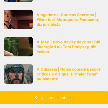
Vingadores: Guerras Secretas |
Filme terá Motoqueiro Fantasma,
diz jornalista
X-Men | Novo Xavier deve ser Bill
Skarsgård ou Tom Phelprey, diz
insider
A Odisseia | Nolan comenta sobre
críticos e diz qual é "maior falha"
atualmente
Veja mais notícias