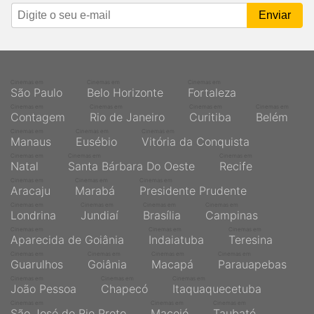
Cinemas em
Cinemas em
Cinemas em
São Paulo
Belo Horizonte
Fortaleza
Cinemas em
Cinemas em
Cinemas em
Cinemas em
Contagem
Rio de Janeiro
Curitiba
Belém
Cinemas em
Cinemas em
Cinemas em
Manaus
Eusébio
Vitória da Conquista
Cinemas em
Cinemas em
Cinemas em
Natal
Santa Bárbara Do Oeste
Recife
Cinemas em
Cinemas em
Cinemas em
Aracaju
Marabá
Presidente Prudente
Cinemas em
Cinemas em
Cinemas em
Cinemas em
Londrina
Jundiaí
Brasília
Campinas
Cinemas em
Cinemas em
Cinemas em
Aparecida de Goiânia
Indaiatuba
Teresina
Cinemas em
Cinemas em
Cinemas em
Cinemas em
Guarulhos
Goiânia
Macapá
Parauapebas
Cinemas em
Cinemas em
Cinemas em
João Pessoa
Chapecó
Itaquaquecetuba
Cinemas em
Cinemas em
Cinemas em
São José do Rio Preto
Maceió
Taubaté