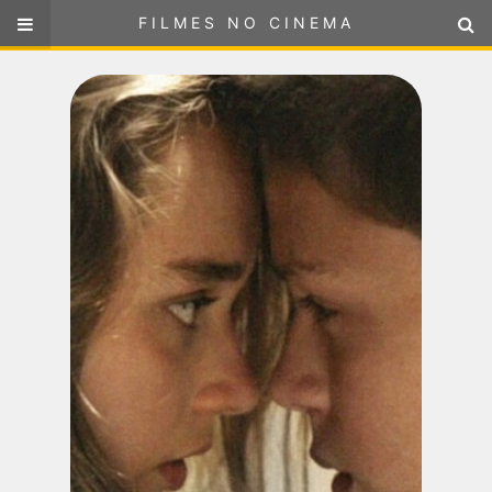
FILMES NO CINEMA
FILMES NO CINEMA
SELECIONE SUA LOCALIZAÇÃO
ou
selecione sua localização
FILMES EM CARTAZ
PRÓXIMOS LANÇAMENTOS
GÊNEROS
NOTÍCIAS
PÁGINA INICIAL
FilmesNoCinema.com.br
é o maior localizador de filmes e
sessões de cinema no Brasil. Através dele, você pode
encontrar os filmes no cinema mais próximos a você ou a