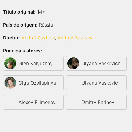
Título original:
14+
País de origem:
Rússia
Diretor:
Andreï Zaytsev
,
Andrey Zaytsev
Principais atores:
Gleb Kalyuzhny
Ulyana Vaskovich
Olga Ozollapinya
Ulyana Vaskovic
Alexey Filimonov
Dmitry Barinov