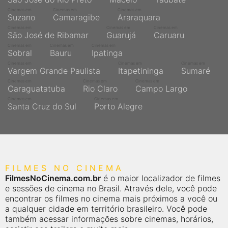
Cinemas em
Cinemas em
Cinemas em
Suzano
Camaragibe
Araraquara
Cinemas em
Cinemas em
Cinemas em
São José de Ribamar
Guarujá
Caruaru
Cinemas em
Cinemas em
Cinemas em
Sobral
Bauru
Ipatinga
Cinemas em
Cinemas em
Cinemas em
Vargem Grande Paulista
Itapetininga
Sumaré
Cinemas em
Cinemas em
Cinemas em
Caraguatatuba
Rio Claro
Campo Largo
Cinemas em
Cinemas em
Santa Cruz do Sul
Porto Alegre
FILMES NO CINEMA
FilmesNoCinema.com.br
é o maior localizador de filmes
e sessões de cinema no Brasil. Através dele, você pode
encontrar os filmes no cinema mais próximos a você ou
a qualquer cidade em território brasileiro. Você pode
também acessar informações sobre cinemas, horários,