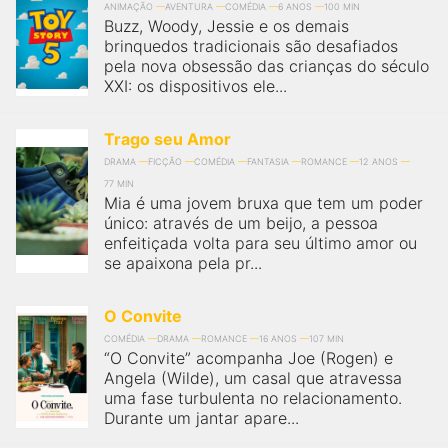
ANIMAÇÃO
AVENTURA
COMÉDIA
6 ANOS
100 MIN
Buzz, Woody, Jessie e os demais
brinquedos tradicionais são desafiados
pela nova obsessão das crianças do século
XXI: os dispositivos ele...
Trago seu Amor
DRAMA
FICÇÃO
COMÉDIA
FANTASIA
ROMANCE
12 ANOS
77 MIN
Mia é uma jovem bruxa que tem um poder
único: através de um beijo, a pessoa
enfeitiçada volta para seu último amor ou
se apaixona pela pr...
O Convite
COMÉDIA
DRAMA
ROMANCE
16 ANOS
107 MIN
“O Convite” acompanha Joe (Rogen) e
Angela (Wilde), um casal que atravessa
uma fase turbulenta no relacionamento.
Durante um jantar apare...