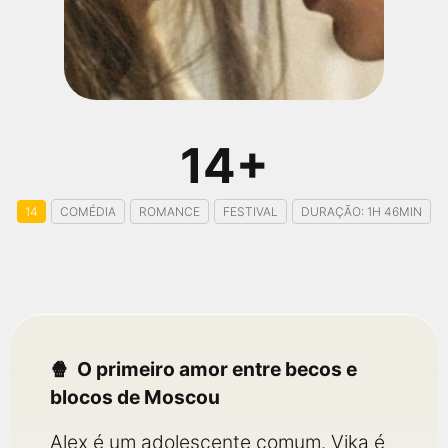
qualquer cidade em território brasileiro. Você pode também
acessar informações sobre cinemas, horários, assistir aos
trailers e muito mais.
14+
14
COMÉDIA
ROMANCE
FESTIVAL
DURAÇÃO: 1H 46MIN
O primeiro amor entre becos e
blocos de Moscou
Alex é um adolescente comum. Vika é