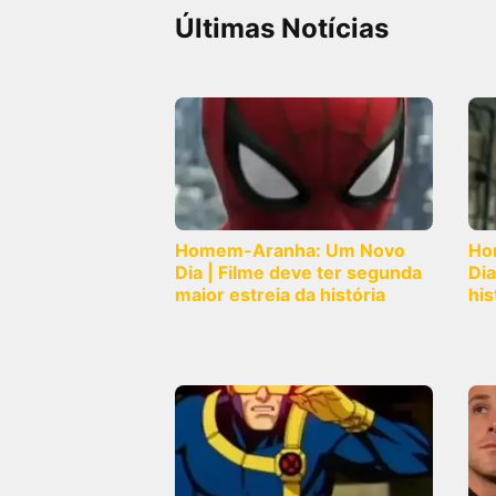
Últimas Notícias
Homem-Aranha: Um Novo
Ho
Dia | Filme deve ter segunda
Dia
maior estreia da história
his