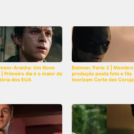
mem-Aranha: Um Novo
Batman: Parte 2 | Membro
 | Primeiro dia é o maior da
produção posta foto e fãs
tória dos EUA
teorizam Corte das Coruja