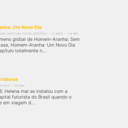
nha: Um Novo Dia
ASIA, AVENTURA, FICÇÃO CIENTÍFICA
12 ANOS
144 MIN
ômeno global de Homem-Aranha: Sem
 Casa, Homem-Aranha: Um Novo Dia
ítulo totalmente n...
riaturas
16 ANOS
106 MIN
86. Helena mal se instalou com a
apital futurista do Brasil quando o
e em viagem d...