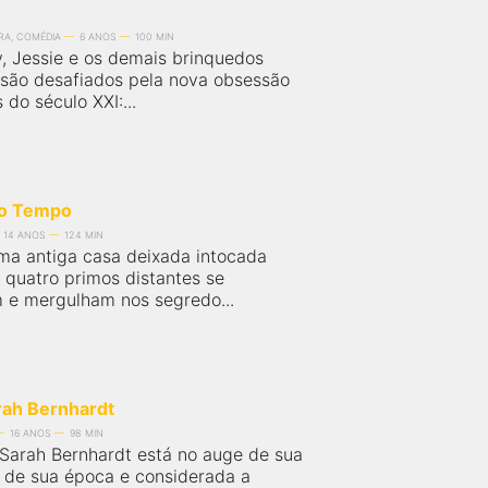
RA, COMÉDIA
6 ANOS
100 MIN
, Jessie e os demais brinquedos
s são desafiados pela nova obsessão
 do século XXI:...
Do Tempo
14 ANOS
124 MIN
ma antiga casa deixada intocada
 quatro primos distantes se
 e mergulham nos segredo...
rah Bernhardt
16 ANOS
98 MIN
. Sarah Bernhardt está no auge de sua
e de sua época e considerada a