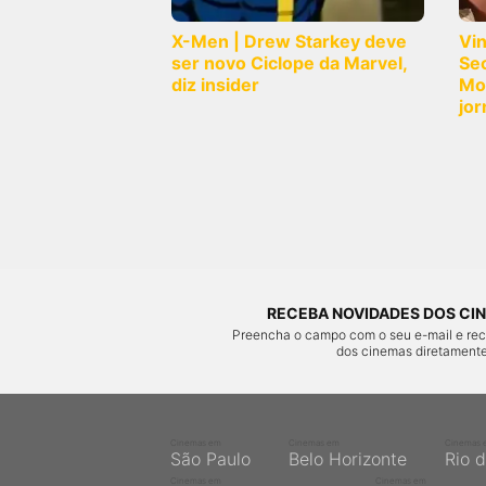
X-Men | Drew Starkey deve
Vi
ser novo Ciclope da Marvel,
Sec
diz insider
Mo
jor
RECEBA NOVIDADES DOS CIN
Preencha o campo com o seu e-mail e re
dos cinemas diretamente
Cinemas em
Cinemas em
Cinemas 
São Paulo
Belo Horizonte
Rio 
Cinemas em
Cinemas em