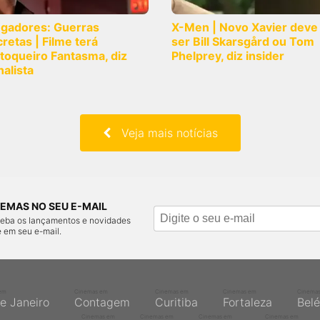
ngadores: Guerras
X-Men | Novo Xavier deve
retas | Filme terá
ser Bill Skarsgård ou Tom
toqueiro Fantasma, diz
Phelprey, diz insider
nalista
Veja mais notícias
EMAS NO SEU E-MAIL
ceba os lançamentos e novidades
 em seu e-mail.
em
Cinemas em
Cinemas em
Cinemas em
Cinema
de Janeiro
Contagem
Curitiba
Fortaleza
Bel
Cinemas em
Cinemas em
Cinemas em
Cinemas em