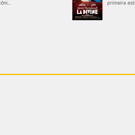
ôni...
primeira estr