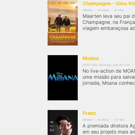
Champagne - Uma Viag
DRAMA
14 ANOS
90 MIN
Maarten leva seu pai d
Champagne, na Franç
viagem embaraçosa aca
Moana
AVENTURA, FANTASIA, LIVE-ACTION
No live-action de MO
uma missão para salva
jornada, Moana conhece
Franz
DRAMA
16 ANOS
127 MIN
A premiada diretora A
em seu projeto mais a