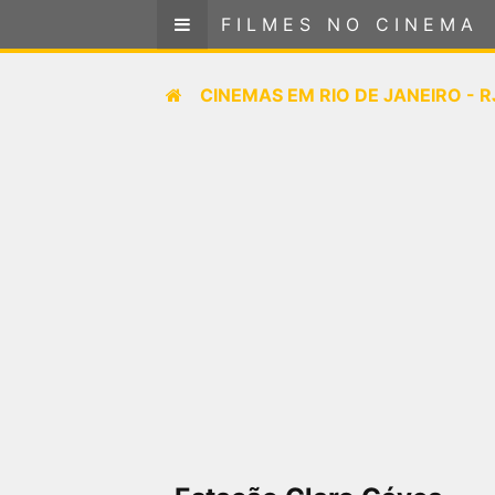
FILMES NO CINEMA
FILMES NO CINEMA
Cinemas em
CINEMAS EM
RIO DE JANEIRO - R
RIO DE JANEIRO - RJ
SELECIONE SUA LOCALIZAÇÃO
FILMES EM CARTAZ
PRÓXIMOS LANÇAMENTOS
GÊNEROS
NOTÍCIAS
PÁGINA INICIAL