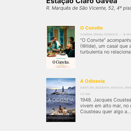
Estação Claro Gávea
FilmesNoCinema.com.br
é o maior localizador de
R. Marquês de São Vicente, 52, 4º pis
filmes e sessões de cinema no Brasil. Através dele,
você pode encontrar os filmes no cinema mais
próximos a você ou a qualquer cidade em território
brasileiro. Você pode também acessar informações
O Convite
sobre cinemas, horários, assistir aos trailers e muito
COMÉDIA, DRAMA, ROMANCE
16 AN
mais.
“O Convite” acompanha
(Wilde), um casal que 
turbulenta no relaciona
A Odisseia
AVENTURA, BIOGRAFIA, FANTASIA, DRA
172 MIN
1948. Jacques Cousteau
vivem em alto mar, no
Cousteau quer algo a...