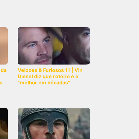
 da
Velozes & Furiosos 11 | Vin
Diesel diz que roteiro é o
s
“melhor em décadas”