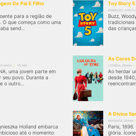
em De Pai E Filho
Toy Story 5
ANIMAÇÃO, AVENTU
oente para a região de
Buzz, Woody
a. O que começa como uma
tradicionai
ba send...
das crianças
As Cores 
10 ANOS
115 MIN
COMÉDIA, DRAMA
ANA, uma jovem parte em
Ao herdar u
r seu povo. Durante a
desde 1940,
 o outro...
reencontram
A Divina Sa
BIOGRAFIA, DRAMA
gnieszka Holland embarca
Paris, 1896
mbicioso até o momento:
glória. Ícon