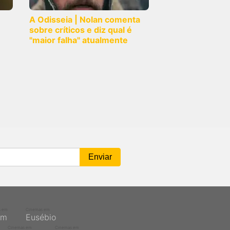
A Odisseia | Nolan comenta
sobre críticos e diz qual é
"maior falha" atualmente
s em
Cinemas em
ém
Eusébio
Cinemas em
Cinemas em