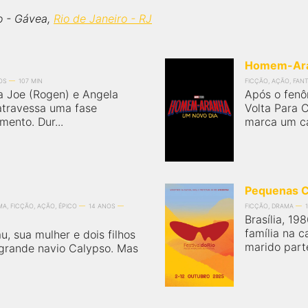
o - Gávea,
Rio de Janeiro - RJ
Homem-Ara
OS
107 MIN
FICÇÃO, AÇÃO, FANT
 Joe (Rogen) e Angela
Após o fen
atravessa uma fase
Volta Para
mento. Dur...
marca um cap
Pequenas C
MA, FICÇÃO, AÇÃO, ÉPICO
14 ANOS
FICÇÃO, DRAMA
Brasília, 19
família na c
, sua mulher e dois filhos
marido part
 grande navio Calypso. Mas