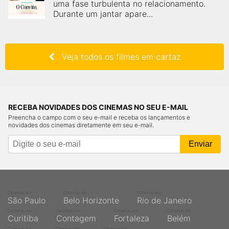
uma fase turbulenta no relacionamento.
Durante um jantar apare...
Veja todos os filmes em cartaz
RECEBA NOVIDADES DOS CINEMAS NO SEU E-MAIL
Preencha o campo com o seu e-mail e receba os lançamentos e
novidades dos cinemas diretamente em seu e-mail.
Cinemas em
Cinemas em
Cinemas em
São Paulo
Belo Horizonte
Rio de Janeiro
Cinemas em
Cinemas em
Cinemas em
Cinemas em
Curitiba
Contagem
Fortaleza
Belém
Cinemas em
Cinemas em
Cinemas em