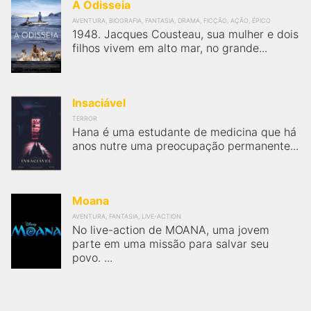
A Odisseia
AVENTURA, BIOGRAFIA, FANTASIA, DRAMA, FICÇÃO, AÇÃO, ÉPICO
1948. Jacques Cousteau, sua mulher e dois
filhos vivem em alto mar, no grande...
Insaciável
TERROR
Hana é uma estudante de medicina que há
anos nutre uma preocupação permanente...
Moana
AVENTURA, FANTASIA, LIVE-ACTION
No live-action de MOANA, uma jovem
parte em uma missão para salvar seu
povo. ...