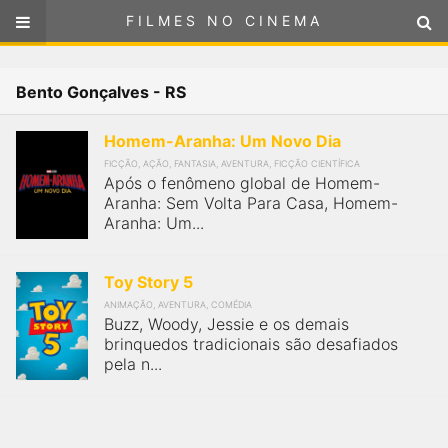
FILMES NO CINEMA
FILMES NO CINEMA
Cinemas em
Bento Gonçalves - RS
BENTO GONÇALVES - RS
ou
selecione sua localização
Homem-Aranha: Um Novo Dia
SELECIONE SUA LOCALIZAÇÃO
FICÇÃO, AÇÃO, FANTASIA, AVENTURA, FICÇÃO CIENTÍFICA
Após o fenômeno global de Homem-
FILMES EM CARTAZ
Aranha: Sem Volta Para Casa, Homem-
Aranha: Um...
PRÓXIMOS LANÇAMENTOS
Toy Story 5
GÊNEROS
ANIMAÇÃO, AVENTURA, COMÉDIA
Buzz, Woody, Jessie e os demais
brinquedos tradicionais são desafiados
NOTÍCIAS
pela n...
PÁGINA INICIAL