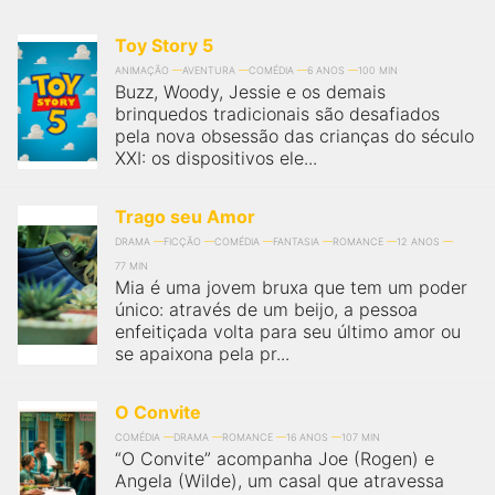
Toy Story 5
ANIMAÇÃO
AVENTURA
COMÉDIA
6 ANOS
100 MIN
Buzz, Woody, Jessie e os demais
brinquedos tradicionais são desafiados
pela nova obsessão das crianças do século
XXI: os dispositivos ele...
Trago seu Amor
DRAMA
FICÇÃO
COMÉDIA
FANTASIA
ROMANCE
12 ANOS
77 MIN
Mia é uma jovem bruxa que tem um poder
único: através de um beijo, a pessoa
enfeitiçada volta para seu último amor ou
se apaixona pela pr...
O Convite
COMÉDIA
DRAMA
ROMANCE
16 ANOS
107 MIN
“O Convite” acompanha Joe (Rogen) e
Angela (Wilde), um casal que atravessa