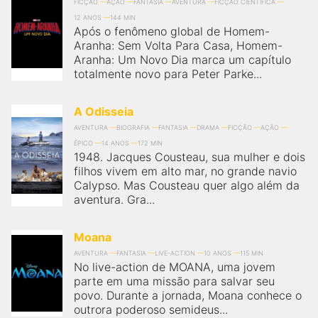
FICÇÃO
AÇÃO
FANTASIA
AVENTURA
FICÇÃO CIENTÍFICA
12 ANOS
144 MIN
Após o fenômeno global de Homem-
Aranha: Sem Volta Para Casa, Homem-
Aranha: Um Novo Dia marca um capítulo
totalmente novo para Peter Parke...
A Odisseia
AVENTURA
BIOGRAFIA
FANTASIA
DRAMA
FICÇÃO
AÇÃO
ÉPICO
14 ANOS
172 MIN
1948. Jacques Cousteau, sua mulher e dois
filhos vivem em alto mar, no grande navio
Calypso. Mas Cousteau quer algo além da
aventura. Gra...
Moana
AVENTURA
FANTASIA
LIVE-ACTION
10 ANOS
115 MIN
No live-action de MOANA, uma jovem
parte em uma missão para salvar seu
povo. Durante a jornada, Moana conhece o
outrora poderoso semideus...