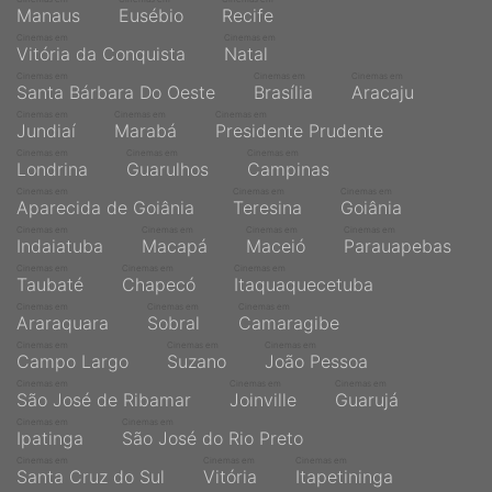
Manaus
Eusébio
Recife
Cinemas em
Cinemas em
Vitória da Conquista
Natal
Cinemas em
Cinemas em
Cinemas em
Santa Bárbara Do Oeste
Brasília
Aracaju
Cinemas em
Cinemas em
Cinemas em
Jundiaí
Marabá
Presidente Prudente
Cinemas em
Cinemas em
Cinemas em
Londrina
Guarulhos
Campinas
Cinemas em
Cinemas em
Cinemas em
Aparecida de Goiânia
Teresina
Goiânia
Cinemas em
Cinemas em
Cinemas em
Cinemas em
Indaiatuba
Macapá
Maceió
Parauapebas
Cinemas em
Cinemas em
Cinemas em
Taubaté
Chapecó
Itaquaquecetuba
Cinemas em
Cinemas em
Cinemas em
Araraquara
Sobral
Camaragibe
Cinemas em
Cinemas em
Cinemas em
Campo Largo
Suzano
João Pessoa
Cinemas em
Cinemas em
Cinemas em
São José de Ribamar
Joinville
Guarujá
Cinemas em
Cinemas em
Ipatinga
São José do Rio Preto
Cinemas em
Cinemas em
Cinemas em
Santa Cruz do Sul
Vitória
Itapetininga