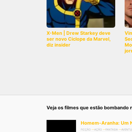
X-Men | Drew Starkey deve
Vi
ser novo Ciclope da Marvel,
Sec
diz insider
Mo
jor
Veja os filmes que estão bombando 
Homem-Aranha: Um N
FICÇÃO
AÇÃO
FANTASIA
AVENTU