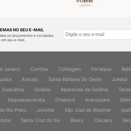
EMAS NO SEU E-MAIL
ceba os lançamentos e novidades
 em seu e-mail.
em
Cinemas em
Cinemas em
Cinemas em
Cinema
de Janeiro
Curitiba
Contagem
Fortaleza
Bel
Cinemas em
Cinemas em
Cinemas em
quista
Aracaju
Santa Bárbara Do Oeste
Jundiaí
Cinemas em
Cinemas em
Cinemas em
Cinemas e
Guarulhos
Goiânia
Aparecida de Goiânia
Teres
Cinemas em
Cinemas em
Cinemas em
Cinemas 
Itaquaquecetuba
Chapecó
Araraquara
Sobr
Cinemas em
Cinemas em
Cinemas
do Rio Preto
Joinville
São José de Ribamar
Ipat
Cinemas em
Cinemas em
Cinemas em
Cinema
atuba
Santa Cruz do Sul
Bauru
Caruaru
Var