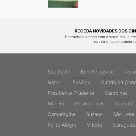
RECEBA NOVIDADES DOS CIN
Preencha o campo com o seu e-mail e re
dos cinemas diretamente
Cinemas em
Cinemas em
Cinemas 
São Paulo
Belo Horizonte
Rio 
Cinemas em
Cinemas em
Cinemas em
Natal
Eusébio
Vitória da Con
Cinemas em
Cinemas em
Presidente Prudente
Campinas
Cinemas em
Cinemas em
Cinemas em
Maceió
Parauapebas
Taubaté
Cinemas em
Cinemas em
Cinemas em
Camaragibe
Suzano
São José 
Cinemas em
Cinemas em
Cinemas em
Porto Alegre
Vitória
Caraguat