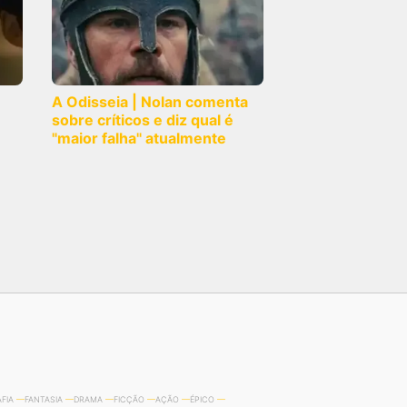
A Odisseia | Nolan comenta
sobre críticos e diz qual é
"maior falha" atualmente
FIA
FANTASIA
DRAMA
FICÇÃO
AÇÃO
ÉPICO