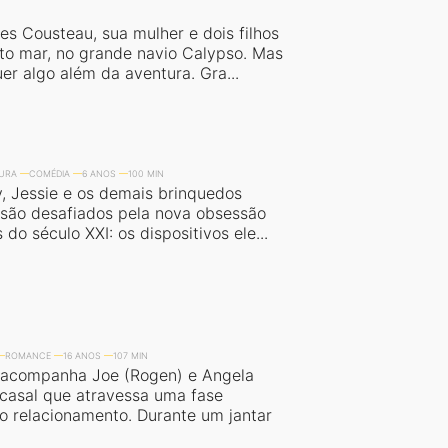
es Cousteau, sua mulher e dois filhos
to mar, no grande navio Calypso. Mas
er algo além da aventura. Gra...
URA
COMÉDIA
6 ANOS
100 MIN
, Jessie e os demais brinquedos
s são desafiados pela nova obsessão
 do século XXI: os dispositivos ele...
ROMANCE
16 ANOS
107 MIN
 acompanha Joe (Rogen) e Angela
 casal que atravessa uma fase
no relacionamento. Durante um jantar