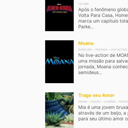
144 MIN
Após o fenômeno glob
Volta Para Casa, Hom
marca um capítulo tot
Parke...
Moana
AVENTURA
FANTASIA
LIVE-ACTION
No live-action de MO
uma missão para salva
jornada, Moana conhec
semideus...
Trago seu Amor
DRAMA
FICÇÃO
COMÉDIA
FANTA
Mia é uma jovem bruxa
através de um beijo, a
para seu último amor ou