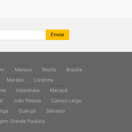
s em
Cinemas em
Cinemas em
Cinemas em
ém
Manaus
Recife
Brasília
Cinemas em
Cinemas em
Marabá
Londrina
m
Cinemas em
Cinemas em
ina
Indaiatuba
Macapá
em
Cinemas em
Cinemas em
al
João Pessoa
Campo Largo
 em
Cinemas em
Cinemas em
inga
Guarujá
Salvador
s em
gem Grande Paulista