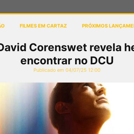
ÃO
FILMES EM CARTAZ
PRÓXIMOS LANÇAME
ou
selecione sua localização
David Corenswet revela he
encontrar no DCU
Publicado em 04/07/25 12:00