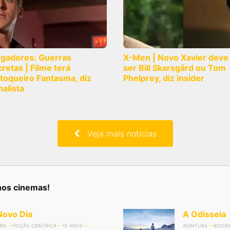
ngadores: Guerras
X-Men | Novo Xavier deve
retas | Filme terá
ser Bill Skarsgård ou Tom
toqueiro Fantasma, diz
Phelprey, diz insider
nalista
Veja mais notícias
nos cinemas!
ovo Dia
A Odisseia
RA
FICÇÃO CIENTÍFICA
12 ANOS
AVENTURA
BIOGRA