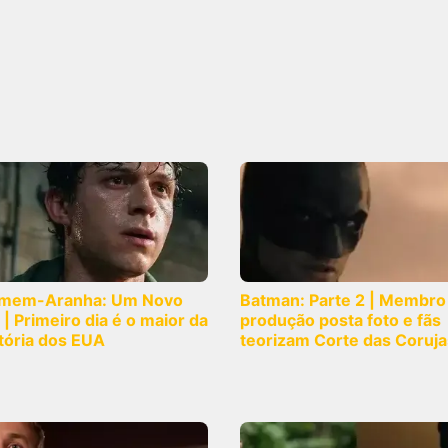
mem-Aranha: Um Novo
Batman: Parte 2 | Membro
 | Primeiro dia é o maior da
produção posta foto e fãs
tória dos EUA
teorizam Corte das Coruja