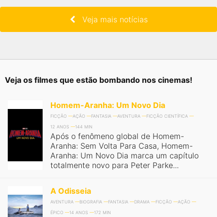
Veja mais notícias
Veja os filmes que estão bombando nos cinemas!
Homem-Aranha: Um Novo Dia
FICÇÃO
AÇÃO
FANTASIA
AVENTURA
FICÇÃO CIENTÍFICA
12 ANOS
144 MIN
Após o fenômeno global de Homem-
Aranha: Sem Volta Para Casa, Homem-
Aranha: Um Novo Dia marca um capítulo
totalmente novo para Peter Parke...
A Odisseia
AVENTURA
BIOGRAFIA
FANTASIA
DRAMA
FICÇÃO
AÇÃO
ÉPICO
14 ANOS
172 MIN