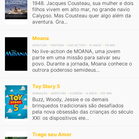
1948. Jacques Cousteau, sua mulher e dois
filhos vivem em alto mar, no grande navio
Calypso. Mas Cousteau quer algo além da
aventura. Gra...
Moana
AVENTURA
FANTASIA
LIVE-ACTION
10 ANOS
115 MIN
No live-action de MOANA, uma jovem
parte em uma missão para salvar seu
povo. Durante a jornada, Moana conhece o
outrora poderoso semideus...
Toy Story 5
ANIMAÇÃO
AVENTURA
COMÉDIA
6 ANOS
100 MIN
Buzz, Woody, Jessie e os demais
brinquedos tradicionais são desafiados
pela nova obsessão das crianças do século
XXI: os dispositivos ele...
Trago seu Amor