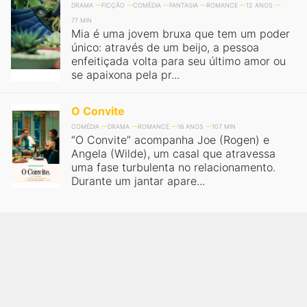
DRAMA
FICÇÃO
COMÉDIA
FANTASIA
ROMANCE
12 ANOS
77 MIN
Mia é uma jovem bruxa que tem um poder
único: através de um beijo, a pessoa
enfeitiçada volta para seu último amor ou
se apaixona pela pr...
O Convite
COMÉDIA
DRAMA
ROMANCE
16 ANOS
107 MIN
“O Convite” acompanha Joe (Rogen) e
Angela (Wilde), um casal que atravessa
uma fase turbulenta no relacionamento.
Durante um jantar apare...