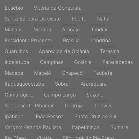
Cinemas em
Cinemas em
Eusébio
Vitória da Conquista
Cinemas em
Cinemas em
Cinemas em
Santa Bárbara Do Oeste
Recife
Natal
Cinemas em
Cinemas em
Cinemas em
Cinemas em
Manaus
Marabá
Aracaju
Jundiaí
Cinemas em
Cinemas em
Cinemas em
Presidente Prudente
Brasília
Londrina
Cinemas em
Cinemas em
Cinemas em
Guarulhos
Aparecida de Goiânia
Teresina
Cinemas em
Cinemas em
Cinemas em
Cinemas em
Indaiatuba
Campinas
Goiânia
Parauapebas
Cinemas em
Cinemas em
Cinemas em
Cinemas em
Macapá
Maceió
Chapecó
Taubaté
Cinemas em
Cinemas em
Cinemas em
Itaquaquecetuba
Sobral
Araraquara
Cinemas em
Cinemas em
Cinemas em
Camaragibe
Campo Largo
Suzano
Cinemas em
Cinemas em
Cinemas em
São José de Ribamar
Guarujá
Joinville
Cinemas em
Cinemas em
Cinemas em
Ipatinga
João Pessoa
Santa Cruz do Sul
Cinemas em
Cinemas em
Cinemas em
Vargem Grande Paulista
Itapetininga
Sumaré
Cinemas em
Cinemas em
Cinemas em
Rio Claro
Vitória
São José do Rio Preto