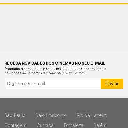
RECEBA NOVIDADES DOS CINEMAS NO SEU E-MAIL
Preencha o campo com o seu e-mail e receba os lançamentos e
novidades dos cinemas diretamente em seu e-mail.
Cinemas em
Cinemas em
Cinemas em
São Paulo
Belo Horizonte
Rio de Janeiro
Cinemas em
Cinemas em
Cinemas em
Cinemas em
Contagem
Curitiba
Fortaleza
Belém