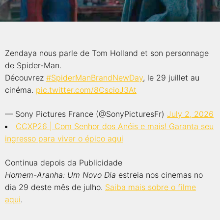
qualquer cidade em território brasileiro. Você pode também
acessar informações sobre cinemas, horários, assistir aos
trailers e muito mais.
Zendaya nous parle de Tom Holland et son personnage
de Spider-Man.
Découvrez
#SpiderManBrandNewDay
, le 29 juillet au
cinéma.
pic.twitter.com/8CscioJ3At
— Sony Pictures France (@SonyPicturesFr)
July 2, 2026
CCXP26 | Com Senhor dos Anéis e mais! Garanta seu
ingresso para viver o épico aqui
Continua depois da Publicidade
Homem-Aranha: Um Novo Dia
estreia nos cinemas no
dia 29 deste mês de julho.
Saiba mais sobre o filme
aqui
.