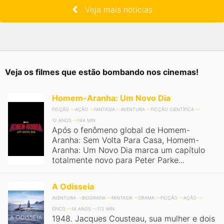
Veja mais notícias
Veja os filmes que estão bombando nos cinemas!
Homem-Aranha: Um Novo Dia
FICÇÃO
AÇÃO
FANTASIA
AVENTURA
FICÇÃO CIENTÍFICA
12 ANOS
144 MIN
Após o fenômeno global de Homem-
Aranha: Sem Volta Para Casa, Homem-
Aranha: Um Novo Dia marca um capítulo
totalmente novo para Peter Parke...
A Odisseia
AVENTURA
BIOGRAFIA
FANTASIA
DRAMA
FICÇÃO
AÇÃO
ÉPICO
14 ANOS
172 MIN
1948. Jacques Cousteau, sua mulher e dois