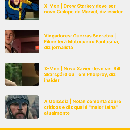
X-Men | Drew Starkey deve ser
novo Ciclope da Marvel, diz insider
Vingadores: Guerras Secretas |
Filme terá Motoqueiro Fantasma,
diz jornalista
X-Men | Novo Xavier deve ser Bill
Skarsgård ou Tom Phelprey, diz
insider
A Odisseia | Nolan comenta sobre
críticos e diz qual é "maior falha"
atualmente