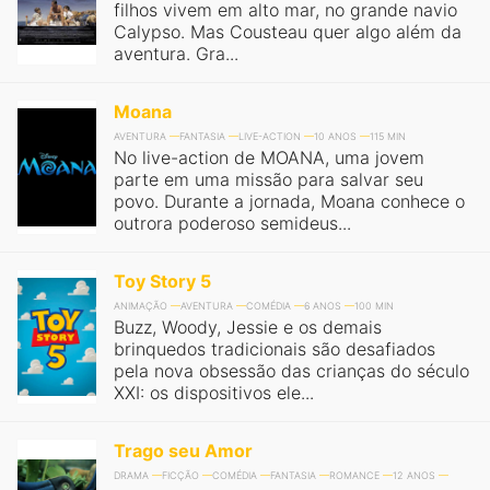
filhos vivem em alto mar, no grande navio
Calypso. Mas Cousteau quer algo além da
aventura. Gra...
Moana
AVENTURA
FANTASIA
LIVE-ACTION
10 ANOS
115 MIN
No live-action de MOANA, uma jovem
parte em uma missão para salvar seu
povo. Durante a jornada, Moana conhece o
outrora poderoso semideus...
Toy Story 5
ANIMAÇÃO
AVENTURA
COMÉDIA
6 ANOS
100 MIN
Buzz, Woody, Jessie e os demais
brinquedos tradicionais são desafiados
pela nova obsessão das crianças do século
XXI: os dispositivos ele...
Trago seu Amor
DRAMA
FICÇÃO
COMÉDIA
FANTASIA
ROMANCE
12 ANOS