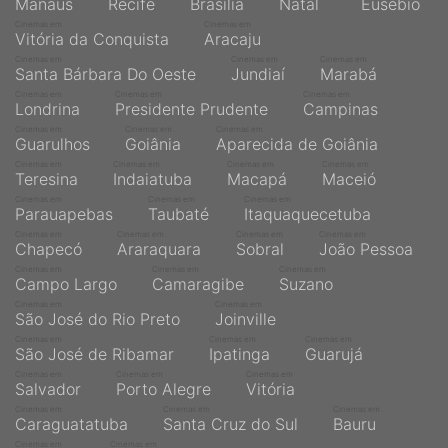
Manaus
Recife
Brasília
Natal
Eusébio
Cinemas em
Cinemas em
Vitória da Conquista
Aracaju
Cinemas em
Cinemas em
Cinemas em
Santa Bárbara Do Oeste
Jundiaí
Marabá
Cinemas em
Cinemas em
Cinemas em
Londrina
Presidente Prudente
Campinas
Cinemas em
Cinemas em
Cinemas em
Guarulhos
Goiânia
Aparecida de Goiânia
Cinemas em
Cinemas em
Cinemas em
Cinemas em
Teresina
Indaiatuba
Macapá
Maceió
Cinemas em
Cinemas em
Cinemas em
Parauapebas
Taubaté
Itaquaquecetuba
Cinemas em
Cinemas em
Cinemas em
Cinemas em
Chapecó
Araraquara
Sobral
João Pessoa
Cinemas em
Cinemas em
Cinemas em
Campo Largo
Camaragibe
Suzano
Cinemas em
Cinemas em
São José do Rio Preto
Joinville
Cinemas em
Cinemas em
Cinemas em
São José de Ribamar
Ipatinga
Guarujá
Cinemas em
Cinemas em
Cinemas em
Salvador
Porto Alegre
Vitória
Cinemas em
Cinemas em
Cinemas em
Caraguatatuba
Santa Cruz do Sul
Bauru
Cinemas em
Cinemas em