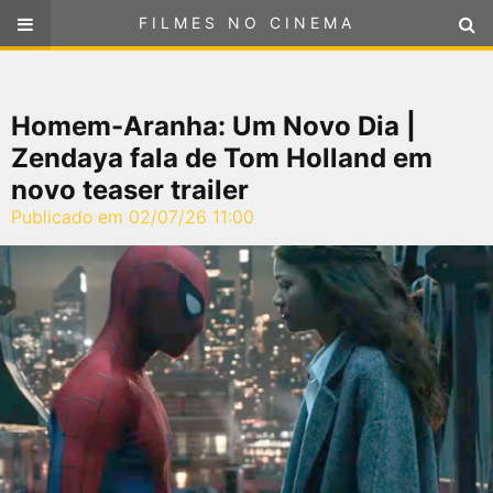
FILMES NO CINEMA
FILMES NO CINEMA
SELECIONE SUA LOCALIZAÇÃO
Homem-Aranha: Um Novo Dia |
ou
selecione sua localização
FILMES EM CARTAZ
Zendaya fala de Tom Holland em
novo teaser trailer
PRÓXIMOS LANÇAMENTOS
Publicado em 02/07/26 11:00
GÊNEROS
NOTÍCIAS
PÁGINA INICIAL
FilmesNoCinema.com.br
é o maior localizador de filmes e
sessões de cinema no Brasil. Através dele, você pode
encontrar os filmes no cinema mais próximos a você ou a