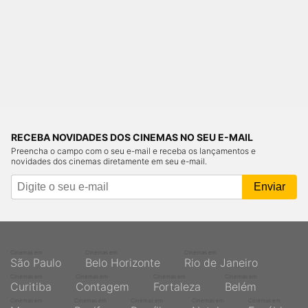
RECEBA NOVIDADES DOS CINEMAS NO SEU E-MAIL
Preencha o campo com o seu e-mail e receba os lançamentos e
novidades dos cinemas diretamente em seu e-mail.
Cinemas em
Cinemas em
Cinemas em
São Paulo
Belo Horizonte
Rio de Janeiro
Cinemas em
Cinemas em
Cinemas em
Cinemas em
Curitiba
Contagem
Fortaleza
Belém
Cinemas em
Cinemas em
Cinemas em
Cinemas em
Cinemas em