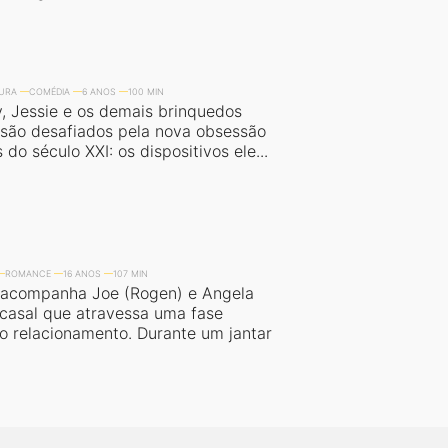
URA
COMÉDIA
6 ANOS
100 MIN
, Jessie e os demais brinquedos
s são desafiados pela nova obsessão
 do século XXI: os dispositivos ele...
ROMANCE
16 ANOS
107 MIN
 acompanha Joe (Rogen) e Angela
 casal que atravessa uma fase
no relacionamento. Durante um jantar