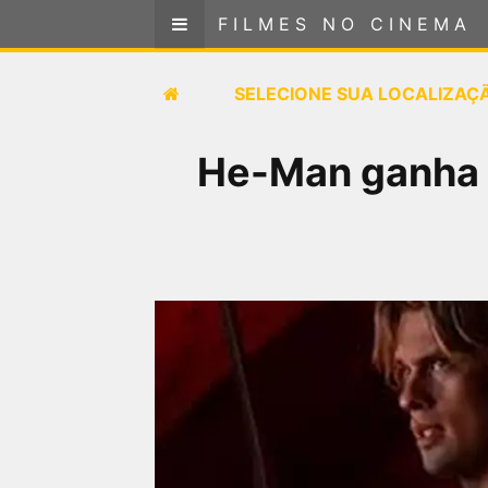
FILMES NO CINEMA
FILMES NO CINEMA
SELECIONE SUA LOCALIZAÇÃO
SELECIONE SUA LOCALIZAÇ
FILMES EM CARTAZ
He-Man ganha t
PRÓXIMOS LANÇAMENTOS
GÊNEROS
NOTÍCIAS
PÁGINA INICIAL
FilmesNoCinema.com.br
é o maior localizador de
filmes e sessões de cinema no Brasil. Através dele,
você pode encontrar os filmes no cinema mais