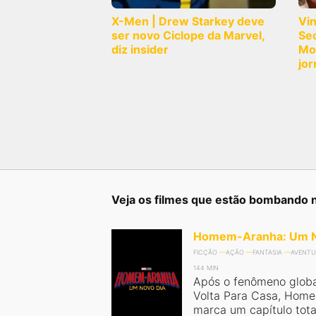
X-Men | Drew Starkey deve
Vi
ser novo Ciclope da Marvel,
Sec
diz insider
Mo
jor
Veja os filmes que estão bombando 
Homem-Aranha: Um N
FICÇÃO
AÇÃO
FANTASIA
AVENTU
144 MIN
Após o fenômeno glob
Volta Para Casa, Hom
marca um capítulo tot