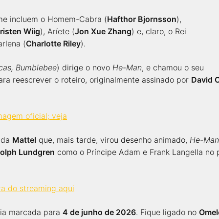
lme incluem o Homem-Cabra (
Hafthor Bjornsson
),
risten Wiig
), Aríete (
Jon Xue Zhang
) e, claro, o Rei
arlena (
Charlotte Riley
).
cas, Bumblebee
) dirige o novo
He-Man
, e chamou o seu
para reescrever o roteiro, originalmente assinado por
David 
gem oficial; veja
s da
Mattel
que, mais tarde, virou desenho animado,
He-Man 
olph Lundgren
como o Príncipe Adam e Frank Langella no 
ra do streaming aqui
ia marcada para
4 de junho de 2026
. Fique ligado no
Omel