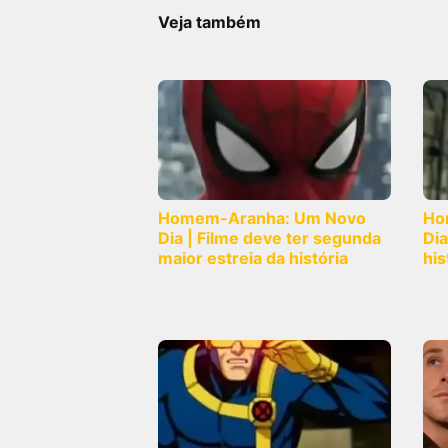
Veja também
Homem-Aranha: Um Novo
Ho
Dia | Filme deve ter segunda
Dia
maior estreia da história
his