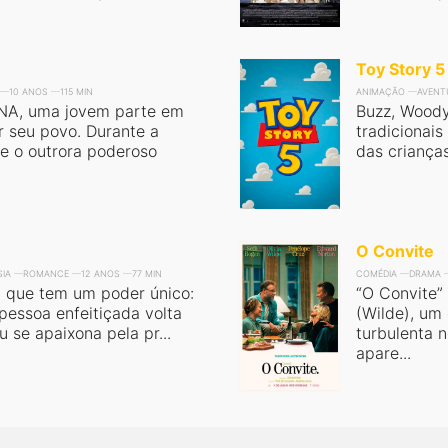
Toy Story 5
10 ANOS
115 MIN
ANIMAÇÃO
AVENT
ANA, uma jovem parte em
Buzz, Woody
r seu povo. Durante a
tradicionai
e o outrora poderoso
das crianças
O Convite
SIA
ROMANCE
12 ANOS
77 MIN
COMÉDIA
DRAMA
 que tem um poder único:
“O Convite”
 pessoa enfeitiçada volta
(Wilde), um
 se apaixona pela pr...
turbulenta 
apare...