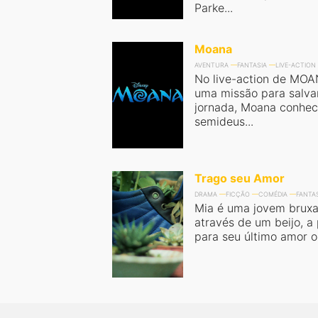
Parke...
Moana
AVENTURA
FANTASIA
LIVE-ACTION
No live-action de MO
uma missão para salva
jornada, Moana conhec
semideus...
Trago seu Amor
DRAMA
FICÇÃO
COMÉDIA
FANTA
Mia é uma jovem bruxa
através de um beijo, a
para seu último amor ou