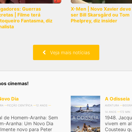
ngadores: Guerras
X-Men | Novo Xavier deve
retas | Filme terá
ser Bill Skarsgård ou Tom
toqueiro Fantasma, diz
Phelprey, diz insider
nalista
Veja mais notícias
nos cinemas!
ovo Dia
A Odisseia
RA
FICÇÃO CIENTÍFICA
12 ANOS
AVENTURA
BIOGRA
14 ANOS
172 MIN
al de Homem-Aranha: Sem
1948. Jacqu
em-Aranha: Um Novo Dia
vivem em al
almente novo para Peter
Cousteau qu