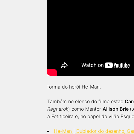
forma do herói He-Man.
Também no elenco do filme estão
Cam
Ragnarok
) como Mentor
Allison Brie
(
a Fetiticeira e, no papel do vilão Esqu
He-Man | Dublador do desenho, Garc