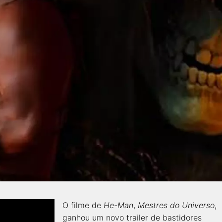
O filme de
He-Man
,
Mestres do Universo
,
ganhou um novo trailer de bastidores