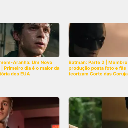
mem-Aranha: Um Novo
Batman: Parte 2 | Membro
 | Primeiro dia é o maior da
produção posta foto e fãs
tória dos EUA
teorizam Corte das Coruja