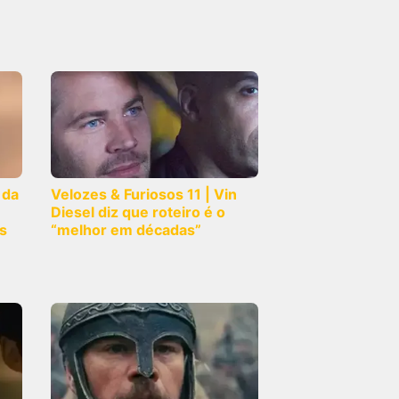
 da
Velozes & Furiosos 11 | Vin
Diesel diz que roteiro é o
s
“melhor em décadas”