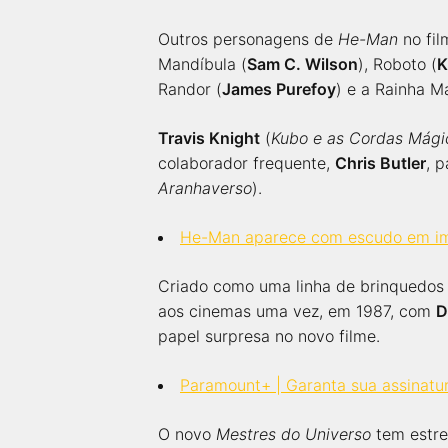
Outros personagens de
He-Man
no fi
Mandíbula (
Sam C. Wilson
), Roboto (
K
Randor (
James Purefoy
) e a Rainha M
Travis Knight
(
Kubo e as Cordas Mági
colaborador frequente,
Chris Butler
, 
Aranhaverso
).
He-Man aparece com escudo em ima
Criado como uma linha de brinquedo
aos cinemas uma vez, em 1987, com
D
papel surpresa no novo filme.
Paramount+ | Garanta sua assinatu
O novo
Mestres do Universo
tem estre