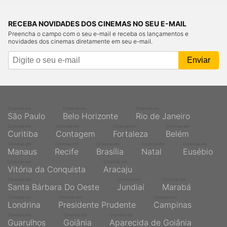
RECEBA NOVIDADES DOS CINEMAS NO SEU E-MAIL
Preencha o campo com o seu e-mail e receba os lançamentos e
novidades dos cinemas diretamente em seu e-mail.
Cinemas em
Cinemas em
Cinemas em
São Paulo
Belo Horizonte
Rio de Janeiro
Cinemas em
Cinemas em
Cinemas em
Cinemas em
Curitiba
Contagem
Fortaleza
Belém
Cinemas em
Cinemas em
Cinemas em
Cinemas em
Cinemas em
Manaus
Recife
Brasília
Natal
Eusébio
Cinemas em
Cinemas em
Vitória da Conquista
Aracaju
Cinemas em
Cinemas em
Cinemas em
Santa Bárbara Do Oeste
Jundiaí
Marabá
Cinemas em
Cinemas em
Cinemas em
Londrina
Presidente Prudente
Campinas
Cinemas em
Cinemas em
Cinemas em
Guarulhos
Goiânia
Aparecida de Goiânia