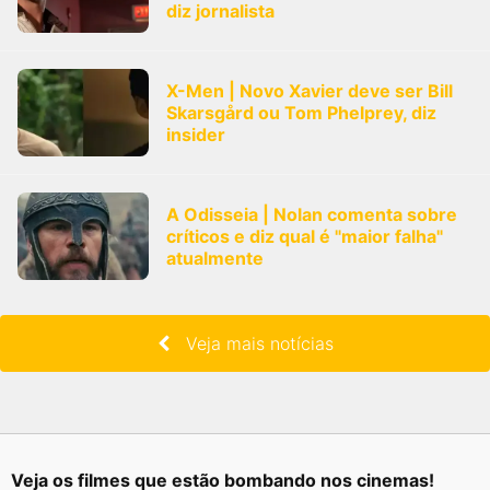
diz jornalista
X-Men | Novo Xavier deve ser Bill
Skarsgård ou Tom Phelprey, diz
insider
A Odisseia | Nolan comenta sobre
críticos e diz qual é "maior falha"
atualmente
Veja mais notícias
Veja os filmes que estão bombando nos cinemas!