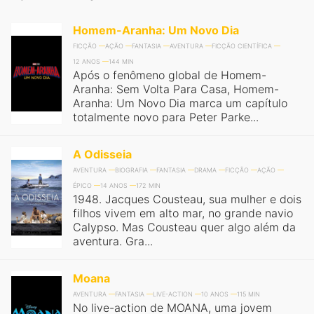
Homem-Aranha: Um Novo Dia
FICÇÃO
AÇÃO
FANTASIA
AVENTURA
FICÇÃO CIENTÍFICA
12 ANOS
144 MIN
Após o fenômeno global de Homem-
Aranha: Sem Volta Para Casa, Homem-
Aranha: Um Novo Dia marca um capítulo
totalmente novo para Peter Parke...
A Odisseia
AVENTURA
BIOGRAFIA
FANTASIA
DRAMA
FICÇÃO
AÇÃO
ÉPICO
14 ANOS
172 MIN
1948. Jacques Cousteau, sua mulher e dois
filhos vivem em alto mar, no grande navio
Calypso. Mas Cousteau quer algo além da
aventura. Gra...
Moana
AVENTURA
FANTASIA
LIVE-ACTION
10 ANOS
115 MIN
No live-action de MOANA, uma jovem