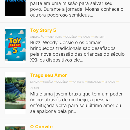
parte em uma missão para salvar seu
povo. Durante a jornada, Moana conhece o
outrora poderoso semideus...
Toy Story 5
ANIMAÇÃO
AVENTURA
COMÉDIA
6 ANOS
100 MIN
Buzz, Woody, Jessie e os demais
brinquedos tradicionais são desafiados
pela nova obsessão das crianças do século
XXI: os dispositivos ele...
Trago seu Amor
DRAMA
FICÇÃO
COMÉDIA
FANTASIA
ROMANCE
12 ANOS
77 MIN
Mia é uma jovem bruxa que tem um poder
único: através de um beijo, a pessoa
enfeitiçada volta para seu último amor ou
se apaixona pela pr...
O Convite