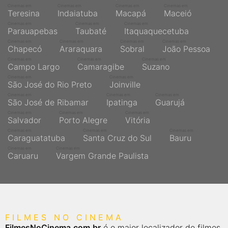
Cinemas em
Cinemas em
Cinemas em
Cinemas em
Teresina
Indaiatuba
Macapá
Maceió
Cinemas em
Cinemas em
Cinemas em
Parauapebas
Taubaté
Itaquaquecetuba
Cinemas em
Cinemas em
Cinemas em
Cinemas em
Chapecó
Araraquara
Sobral
João Pessoa
Cinemas em
Cinemas em
Cinemas em
Campo Largo
Camaragibe
Suzano
Cinemas em
Cinemas em
São José do Rio Preto
Joinville
Cinemas em
Cinemas em
Cinemas em
São José de Ribamar
Ipatinga
Guarujá
Cinemas em
Cinemas em
Cinemas em
Salvador
Porto Alegre
Vitória
Cinemas em
Cinemas em
Cinemas em
Caraguatatuba
Santa Cruz do Sul
Bauru
Cinemas em
Cinemas em
Caruaru
Vargem Grande Paulista
FILMES NO CINEMA
FilmesNoCinema.com.br
é o maior localizador de filmes