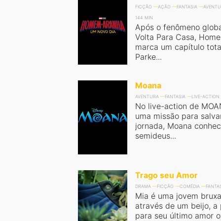
FICÇÃO
AÇÃO
FANTASIA
AVENTU
144 MIN
Após o fenômeno glob
Volta Para Casa, Hom
marca um capítulo tot
Parke...
Moana
AVENTURA
FANTASIA
LIVE-ACTION
No live-action de MO
uma missão para salva
jornada, Moana conhec
semideus...
Trago seu Amor
DRAMA
FICÇÃO
COMÉDIA
FANTA
Mia é uma jovem bruxa
através de um beijo, a
para seu último amor ou