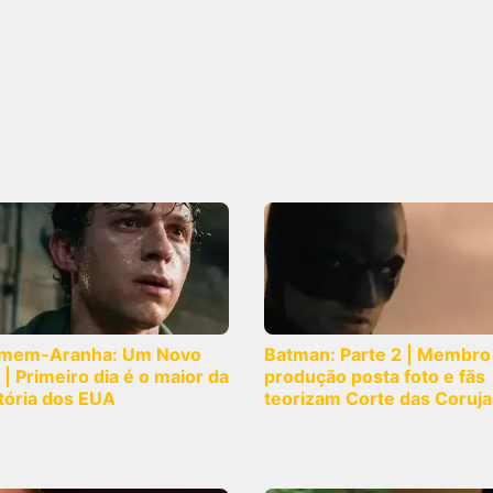
mem-Aranha: Um Novo
Batman: Parte 2 | Membro
 | Primeiro dia é o maior da
produção posta foto e fãs
tória dos EUA
teorizam Corte das Coruja