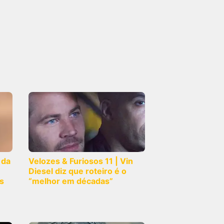
 da
Velozes & Furiosos 11 | Vin
Diesel diz que roteiro é o
s
“melhor em décadas”