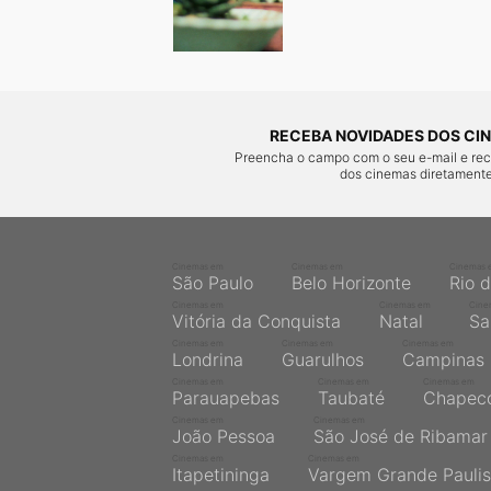
RECEBA NOVIDADES DOS CIN
Preencha o campo com o seu e-mail e re
dos cinemas diretamente
Cinemas em
Cinemas em
Cinemas 
São Paulo
Belo Horizonte
Rio 
Cinemas em
Cinemas em
Cine
Vitória da Conquista
Natal
Sa
Cinemas em
Cinemas em
Cinemas em
Londrina
Guarulhos
Campinas
Cinemas em
Cinemas em
Cinemas em
Parauapebas
Taubaté
Chapec
Cinemas em
Cinemas em
João Pessoa
São José de Ribamar
Cinemas em
Cinemas em
Itapetininga
Vargem Grande Paulis