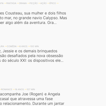
FIA
FANTASIA
DRAMA
FICÇÃO
AÇÃO
ÉPICO
es Cousteau, sua mulher e dois filhos
to mar, no grande navio Calypso. Mas
er algo além da aventura. Gra...
URA
COMÉDIA
6 ANOS
100 MIN
, Jessie e os demais brinquedos
s são desafiados pela nova obsessão
 do século XXI: os dispositivos ele...
ROMANCE
16 ANOS
107 MIN
 acompanha Joe (Rogen) e Angela
 casal que atravessa uma fase
no relacionamento. Durante um jantar