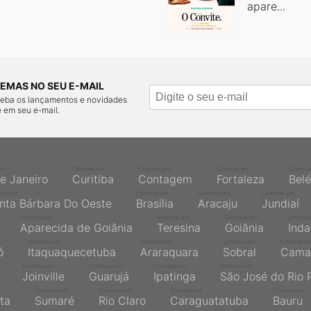
apare...
EMAS NO SEU E-MAIL
ceba os lançamentos e novidades
 em seu e-mail.
em
Cinemas em
Cinemas em
Cinemas em
Cinema
de Janeiro
Curitiba
Contagem
Fortaleza
Bel
mas em
Cinemas em
Cinemas em
Cinemas em
nta Bárbara Do Oeste
Brasília
Aracaju
Jundiaí
Cinemas em
Cinemas em
Cinemas em
Cinemas
Aparecida de Goiânia
Teresina
Goiânia
Inda
Cinemas em
Cinemas em
Cinemas em
Cinemas e
ó
Itaquaquecetuba
Araraquara
Sobral
Cama
Cinemas em
Cinemas em
Cinemas em
Cinemas em
Joinville
Guarujá
Ipatinga
São José do Rio 
Cinemas em
Cinemas em
Cinemas em
Cinemas em
ta
Sumaré
Rio Claro
Caraguatatuba
Bauru