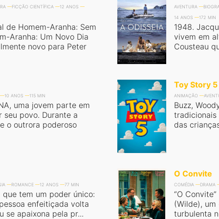
RA
FICÇÃO CIENTÍFICA
12 ANOS
AVENTURA
BIOGRA
14 ANOS
172 MIN
al de Homem-Aranha: Sem
1948. Jacqu
em-Aranha: Um Novo Dia
vivem em al
almente novo para Peter
Cousteau qu
Toy Story 5
10 ANOS
115 MIN
ANIMAÇÃO
AVENT
ANA, uma jovem parte em
Buzz, Woody
r seu povo. Durante a
tradicionai
e o outrora poderoso
das crianças
O Convite
SIA
ROMANCE
12 ANOS
77 MIN
COMÉDIA
DRAMA
 que tem um poder único:
“O Convite”
 pessoa enfeitiçada volta
(Wilde), um
 se apaixona pela pr...
turbulenta 