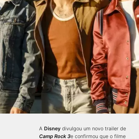
A
Disney
divulgou um novo trailer de
Camp Rock 3
e confirmou que o filme