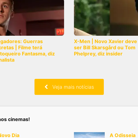
ngadores: Guerras
X-Men | Novo Xavier deve
retas | Filme terá
ser Bill Skarsgård ou Tom
toqueiro Fantasma, diz
Phelprey, diz insider
nalista
Veja mais notícias
nos cinemas!
ovo Dia
A Odisseia