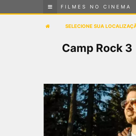
FILMES NO CINEMA
FILMES NO CINEMA
SELECIONE SUA LOCALIZAÇÃO
SELECIONE SUA LOCALIZAÇ
FILMES EM CARTAZ
Camp Rock 3 |
PRÓXIMOS LANÇAMENTOS
GÊNEROS
NOTÍCIAS
PÁGINA INICIAL
FilmesNoCinema.com.br
é o maior localizador de
filmes e sessões de cinema no Brasil. Através dele,
você pode encontrar os filmes no cinema mais