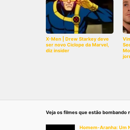
X-Men | Drew Starkey deve
Vi
ser novo Ciclope da Marvel,
Sec
diz insider
Mo
jor
Veja os filmes que estão bombando 
Homem-Aranha: Um N