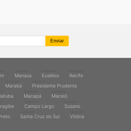
s em
Cinemas em
Cinemas em
Cinemas em
ém
Manaus
Eusébio
Recife
Cinemas em
Cinemas em
Marabá
Presidente Prudente
 em
Cinemas em
Cinemas em
iatuba
Macapá
Maceió
m
Cinemas em
Cinemas em
ragibe
Campo Largo
Suzano
Cinemas em
Cinemas em
Preto
Santa Cruz do Sul
Vitória