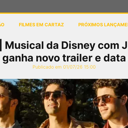
ÃO
FILMES EM CARTAZ
PRÓXIMOS LANÇAME
ou
selecione sua localização
 Musical da Disney com 
ganha novo trailer e data
Publicado em 01/07/26 15:00