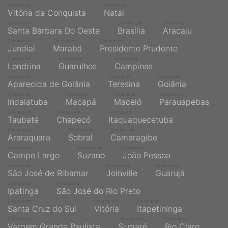
qualquer cidade em território brasileiro. Você pode também
Cinemas em
Cinemas em
acessar informações sobre cinemas, horários, assistir aos
Vitória da Conquista
Natal
trailers e muito mais.
Cinemas em
Cinemas em
Cinemas em
Santa Bárbara Do Oeste
Brasília
Aracaju
Cinemas em
Cinemas em
Cinemas em
Jundiaí
Marabá
Presidente Prudente
Cinemas em
Cinemas em
Cinemas em
Londrina
Guarulhos
Campinas
Cinemas em
Cinemas em
Cinemas em
Aparecida de Goiânia
Teresina
Goiânia
Cinemas em
Cinemas em
Cinemas em
Cinemas em
Indaiatuba
Macapá
Maceió
Parauapebas
Cinemas em
Cinemas em
Cinemas em
Taubaté
Chapecó
Itaquaquecetuba
Cinemas em
Cinemas em
Cinemas em
Araraquara
Sobral
Camaragibe
Cinemas em
Cinemas em
Cinemas em
Campo Largo
Suzano
João Pessoa
Cinemas em
Cinemas em
Cinemas em
São José de Ribamar
Joinville
Guarujá
Cinemas em
Cinemas em
Ipatinga
São José do Rio Preto
Cinemas em
Cinemas em
Cinemas em
Santa Cruz do Sul
Vitória
Itapetininga
Cinemas em
Cinemas em
Cinemas em
Vargem Grande Paulista
Sumaré
Rio Claro