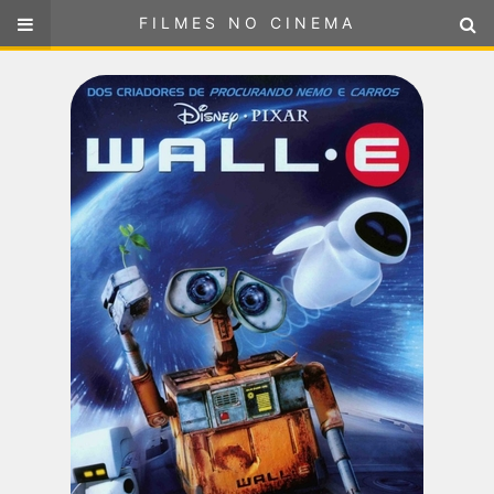
FILMES NO CINEMA
FILMES NO CINEMA
SELECIONE SUA LOCALIZAÇÃO
ou
selecione sua localização
FILMES EM CARTAZ
PRÓXIMOS LANÇAMENTOS
GÊNEROS
NOTÍCIAS
PÁGINA INICIAL
FilmesNoCinema.com.br
é o maior localizador de filmes e
sessões de cinema no Brasil. Através dele, você pode
encontrar os filmes no cinema mais próximos a você ou a