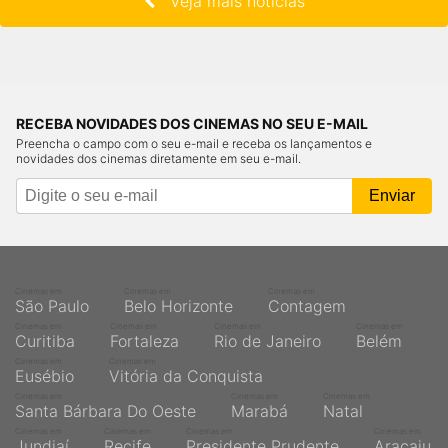
Veja mais notícias
RECEBA NOVIDADES DOS CINEMAS NO SEU E-MAIL
Preencha o campo com o seu e-mail e receba os lançamentos e
novidades dos cinemas diretamente em seu e-mail.
Cinemas em
Cinemas em
Cinemas em
São Paulo
Belo Horizonte
Contagem
Cinemas em
Cinemas em
Cinemas em
Cinemas em
Curitiba
Fortaleza
Rio de Janeiro
Belém
Cinemas em
Cinemas em
Eusébio
Vitória da Conquista
Cinemas em
Cinemas em
Cinemas em
Santa Bárbara Do Oeste
Marabá
Natal
Cinemas em
Cinemas em
Cinemas em
Cinemas em
Jundiaí
Recife
Presidente Prudente
Aracaju