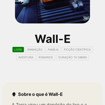
qualquer cidade em território brasileiro. Você pode também
acessar informações sobre cinemas, horários, assistir aos
trailers e muito mais.
Wall-E
LIVRE
ANIMAÇÃO
FAMÍLIA
FICÇÃO CIENTÍFICA
AVENTURA
ROMANCE
DURAÇÃO: 1H 38MIN
Sobre o que é Wall-E
A Terra virou um depósito de lixo e a