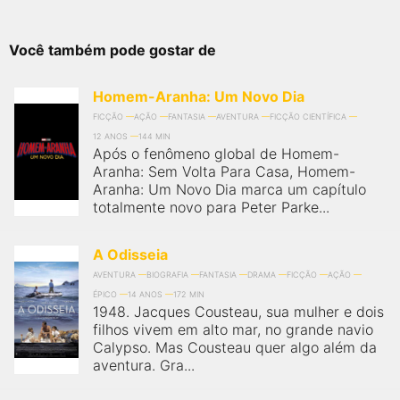
Você também pode gostar de
Homem-Aranha: Um Novo Dia
FICÇÃO
AÇÃO
FANTASIA
AVENTURA
FICÇÃO CIENTÍFICA
12 ANOS
144 MIN
Após o fenômeno global de Homem-
Aranha: Sem Volta Para Casa, Homem-
Aranha: Um Novo Dia marca um capítulo
totalmente novo para Peter Parke...
A Odisseia
AVENTURA
BIOGRAFIA
FANTASIA
DRAMA
FICÇÃO
AÇÃO
ÉPICO
14 ANOS
172 MIN
1948. Jacques Cousteau, sua mulher e dois
filhos vivem em alto mar, no grande navio
Calypso. Mas Cousteau quer algo além da
aventura. Gra...