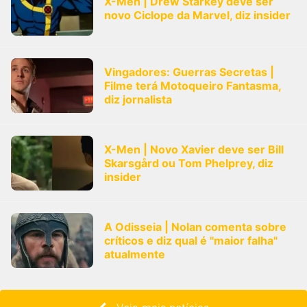
X-Men | Drew Starkey deve ser
novo Ciclope da Marvel, diz insider
Vingadores: Guerras Secretas |
Filme terá Motoqueiro Fantasma,
diz jornalista
X-Men | Novo Xavier deve ser Bill
Skarsgård ou Tom Phelprey, diz
insider
A Odisseia | Nolan comenta sobre
críticos e diz qual é "maior falha"
atualmente