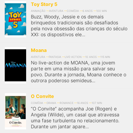
Toy Story 5
ANIMAÇÃO
AVENTURA
COMÉDIA
6 ANOS
100 MIN
Buzz, Woody, Jessie e os demais
brinquedos tradicionais são desafiados
pela nova obsessão das crianças do século
XXI: os dispositivos ele...
Moana
AVENTURA
FANTASIA
LIVE-ACTION
10 ANOS
115 MIN
No live-action de MOANA, uma jovem
parte em uma missão para salvar seu
povo. Durante a jornada, Moana conhece o
outrora poderoso semideus...
O Convite
COMÉDIA
DRAMA
ROMANCE
16 ANOS
107 MIN
“O Convite” acompanha Joe (Rogen) e
Angela (Wilde), um casal que atravessa
uma fase turbulenta no relacionamento.
Durante um jantar apare...