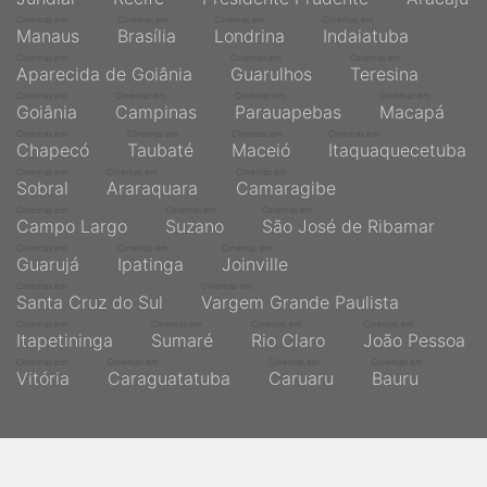
Cinemas em
Cinemas em
Cinemas em
Cinemas em
Manaus
Brasília
Londrina
Indaiatuba
Cinemas em
Cinemas em
Cinemas em
Aparecida de Goiânia
Guarulhos
Teresina
Cinemas em
Cinemas em
Cinemas em
Cinemas em
Goiânia
Campinas
Parauapebas
Macapá
Cinemas em
Cinemas em
Cinemas em
Cinemas em
Chapecó
Taubaté
Maceió
Itaquaquecetuba
Cinemas em
Cinemas em
Cinemas em
Sobral
Araraquara
Camaragibe
Cinemas em
Cinemas em
Cinemas em
Campo Largo
Suzano
São José de Ribamar
Cinemas em
Cinemas em
Cinemas em
Guarujá
Ipatinga
Joinville
Cinemas em
Cinemas em
Santa Cruz do Sul
Vargem Grande Paulista
Cinemas em
Cinemas em
Cinemas em
Cinemas em
Itapetininga
Sumaré
Rio Claro
João Pessoa
Cinemas em
Cinemas em
Cinemas em
Cinemas em
Vitória
Caraguatatuba
Caruaru
Bauru