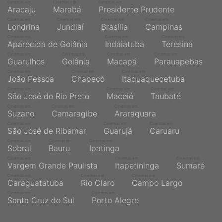
Cinemas em
Cinemas em
Cinemas em
Aracaju
Marabá
Presidente Prudente
Cinemas em
Cinemas em
Cinemas em
Cinemas em
Londrina
Jundiaí
Brasília
Campinas
Cinemas em
Cinemas em
Cinemas em
Aparecida de Goiânia
Indaiatuba
Teresina
Cinemas em
Cinemas em
Cinemas em
Cinemas em
Guarulhos
Goiânia
Macapá
Parauapebas
Cinemas em
Cinemas em
Cinemas em
João Pessoa
Chapecó
Itaquaquecetuba
Cinemas em
Cinemas em
Cinemas em
São José do Rio Preto
Maceió
Taubaté
Cinemas em
Cinemas em
Cinemas em
Suzano
Camaragibe
Araraquara
Cinemas em
Cinemas em
Cinemas em
São José de Ribamar
Guarujá
Caruaru
Cinemas em
Cinemas em
Cinemas em
Sobral
Bauru
Ipatinga
Cinemas em
Cinemas em
Cinemas em
Vargem Grande Paulista
Itapetininga
Sumaré
Cinemas em
Cinemas em
Cinemas em
Caraguatatuba
Rio Claro
Campo Largo
Cinemas em
Cinemas em
Santa Cruz do Sul
Porto Alegre