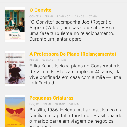
O Convite
COMÉDIA
DRAMA
ROMANCE
16 ANOS
107 MIN
“O Convite” acompanha Joe (Rogen) e
Angela (Wilde), um casal que atravessa
uma fase turbulenta no relacionamento.
Durante um jantar apare...
A Professora De Piano (Relançamento)
DRAMA
18 ANOS
131 MIN
Erika Kohut leciona piano no Conservatório
de Viena. Prestes a completar 40 anos, ela
vive confinada em casa com a mãe — uma
influência d...
Pequenas Criaturas
FICÇÃO
DRAMA
16 ANOS
106 MIN
Brasília, 1986. Helena mal se instalou com a
família na capital futurista do Brasil quando
o marido parte em viagem de negócios.
Abandona...