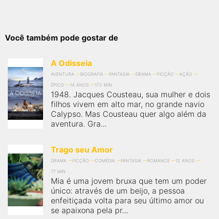
Você também pode gostar de
A Odisseia
AVENTURA
BIOGRAFIA
FANTASIA
DRAMA
FICÇÃO
AÇÃO
ÉPICO
14 ANOS
172 MIN
1948. Jacques Cousteau, sua mulher e dois
filhos vivem em alto mar, no grande navio
Calypso. Mas Cousteau quer algo além da
aventura. Gra...
Trago seu Amor
DRAMA
FICÇÃO
COMÉDIA
FANTASIA
ROMANCE
12 ANOS
77 MIN
Mia é uma jovem bruxa que tem um poder
único: através de um beijo, a pessoa
enfeitiçada volta para seu último amor ou
se apaixona pela pr...