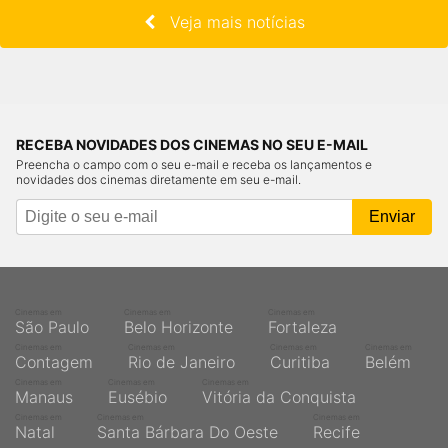
Veja mais notícias
RECEBA NOVIDADES DOS CINEMAS NO SEU E-MAIL
Preencha o campo com o seu e-mail e receba os lançamentos e
novidades dos cinemas diretamente em seu e-mail.
Cinemas em
Cinemas em
Cinemas em
São Paulo
Belo Horizonte
Fortaleza
Cinemas em
Cinemas em
Cinemas em
Cinemas em
Contagem
Rio de Janeiro
Curitiba
Belém
Cinemas em
Cinemas em
Cinemas em
Manaus
Eusébio
Vitória da Conquista
Cinemas em
Cinemas em
Cinemas em
Natal
Santa Bárbara Do Oeste
Recife