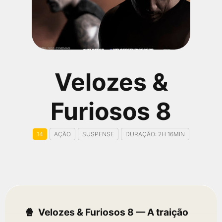
qualquer cidade em território brasileiro. Você pode também
acessar informações sobre cinemas, horários, assistir aos
trailers e muito mais.
Velozes &
Furiosos 8
14
AÇÃO
SUSPENSE
DURAÇÃO: 2H 16MIN
Velozes & Furiosos 8 — A traição