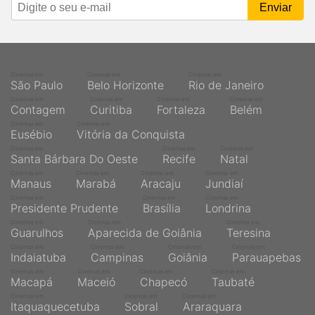
Cinemas em
Cinemas em
Cinemas em
São Paulo
Belo Horizonte
Rio de Janeiro
Cinemas em
Cinemas em
Cinemas em
Cinemas em
Contagem
Curitiba
Fortaleza
Belém
Cinemas em
Cinemas em
Eusébio
Vitória da Conquista
Cinemas em
Cinemas em
Cinemas em
Santa Bárbara Do Oeste
Recife
Natal
Cinemas em
Cinemas em
Cinemas em
Cinemas em
Manaus
Marabá
Aracaju
Jundiaí
Cinemas em
Cinemas em
Cinemas em
Presidente Prudente
Brasília
Londrina
Cinemas em
Cinemas em
Cinemas em
Guarulhos
Aparecida de Goiânia
Teresina
Cinemas em
Cinemas em
Cinemas em
Cinemas em
Indaiatuba
Campinas
Goiânia
Parauapebas
Cinemas em
Cinemas em
Cinemas em
Cinemas em
Macapá
Maceió
Chapecó
Taubaté
Cinemas em
Cinemas em
Cinemas em
Itaquaquecetuba
Sobral
Araraquara