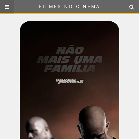
FILMES NO CINEMA
FILMES NO CINEMA
SELECIONE SUA LOCALIZAÇÃO
ou
selecione sua localização
FILMES EM CARTAZ
PRÓXIMOS LANÇAMENTOS
GÊNEROS
NOTÍCIAS
PÁGINA INICIAL
FilmesNoCinema.com.br
é o maior localizador de filmes e
sessões de cinema no Brasil. Através dele, você pode
encontrar os filmes no cinema mais próximos a você ou a