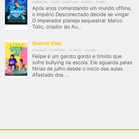
ANIMAÇÃO
AÇÃO
AVENTURA
6 ANOS
71 MIN
Após anos comandando um mundo offline,
o Império Desconectado decide se vingar.
O Imperador planeja sequestrar Marco
Túlio, criador do Au...
Quinze Dias
ROMANCE
SUSPENSE
14 ANOS
100 MIN
Felipe é um garoto gordo e tímido que
sofre bullying na escola. Ele aguarda pelas
férias de julho desde o início das aulas.
Afastado dos ...