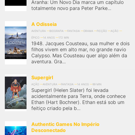
Aranha: Um Novo Dia marca um capítulo
totalmente novo para Peter Parke...
A Odisseia
AVENTURA
BIOGRAFIA
FANTASIA
DRAMA
FICÇÃO
AÇÃO
ÉPICO
14 ANOS
172 MIN
1948. Jacques Cousteau, sua mulher e dois
filhos vivem em alto mar, no grande navio
Calypso. Mas Cousteau quer algo além da
aventura. Gra...
Supergirl
AÇÃO
AVENTURA
FANTASIA
14 ANOS
99 MIN
Supergirl (Helen Slater) foi levada
acidentalmente para Terra, onde conhece
Ethan (Hart Bochner). Ethan está sob um
feitiço criado pela b...
Authentic Games No Império
Desconectado