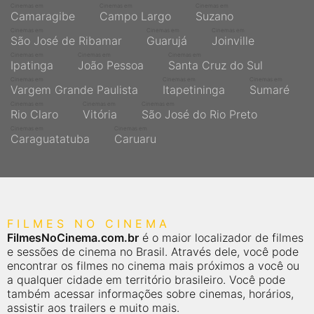
Cinemas em
Cinemas em
Cinemas em
Camaragibe
Campo Largo
Suzano
Cinemas em
Cinemas em
Cinemas em
São José de Ribamar
Guarujá
Joinville
Cinemas em
Cinemas em
Cinemas em
Ipatinga
João Pessoa
Santa Cruz do Sul
Cinemas em
Cinemas em
Cinemas em
Vargem Grande Paulista
Itapetininga
Sumaré
Cinemas em
Cinemas em
Cinemas em
Rio Claro
Vitória
São José do Rio Preto
Cinemas em
Cinemas em
Caraguatatuba
Caruaru
FILMES NO CINEMA
FilmesNoCinema.com.br
é o maior localizador de filmes
e sessões de cinema no Brasil. Através dele, você pode
encontrar os filmes no cinema mais próximos a você ou
a qualquer cidade em território brasileiro. Você pode
também acessar informações sobre cinemas, horários,
assistir aos trailers e muito mais.