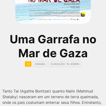
qualquer cidade em território brasileiro. Você pode também
acessar informações sobre cinemas, horários, assistir aos
trailers e muito mais.
Uma Garrafa no
Mar de Gaza
12
DRAMA
DURAÇÃO: 1H 40MIN
Tanto Tal (Agathe Bonitzer) quanto Naïm (Mahmud
Shalaby) nasceram em um terreno de terra queimada,
onde os pais costumam enterrar seus filhos. Entretanto,