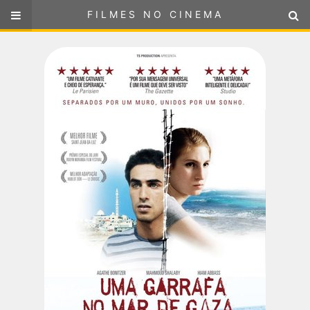
FILMES NO CINEMA
FILMES NO CINEMA
SELECIONE SUA LOCALIZAÇÃO
ou
selecione sua localização
FILMES EM CARTAZ
PRÓXIMOS LANÇAMENTOS
GÊNEROS
NOTÍCIAS
PÁGINA INICIAL
FilmesNoCinema.com.br
é o maior localizador de filmes e
sessões de cinema no Brasil. Através dele, você pode
encontrar os filmes no cinema mais próximos a você ou a