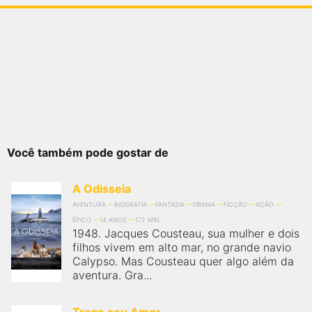
Você também pode gostar de
A Odisseia
AVENTURA
BIOGRAFIA
FANTASIA
DRAMA
FICÇÃO
AÇÃO
ÉPICO
14 ANOS
172 MIN
1948. Jacques Cousteau, sua mulher e dois
filhos vivem em alto mar, no grande navio
Calypso. Mas Cousteau quer algo além da
aventura. Gra...