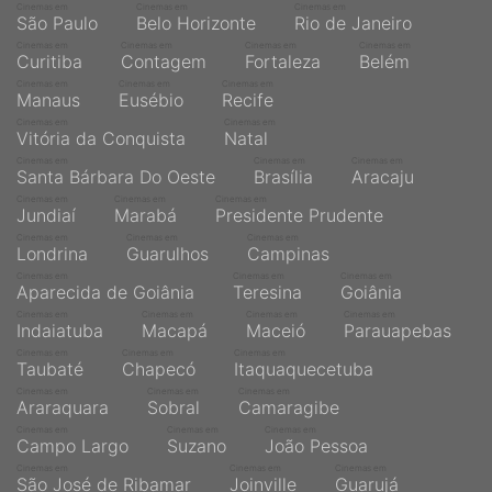
Cinemas em
Cinemas em
Cinemas em
São Paulo
Belo Horizonte
Rio de Janeiro
Cinemas em
Cinemas em
Cinemas em
Cinemas em
Curitiba
Contagem
Fortaleza
Belém
Cinemas em
Cinemas em
Cinemas em
Manaus
Eusébio
Recife
Cinemas em
Cinemas em
Vitória da Conquista
Natal
Cinemas em
Cinemas em
Cinemas em
Santa Bárbara Do Oeste
Brasília
Aracaju
Cinemas em
Cinemas em
Cinemas em
Jundiaí
Marabá
Presidente Prudente
Cinemas em
Cinemas em
Cinemas em
Londrina
Guarulhos
Campinas
Cinemas em
Cinemas em
Cinemas em
Aparecida de Goiânia
Teresina
Goiânia
Cinemas em
Cinemas em
Cinemas em
Cinemas em
Indaiatuba
Macapá
Maceió
Parauapebas
Cinemas em
Cinemas em
Cinemas em
Taubaté
Chapecó
Itaquaquecetuba
Cinemas em
Cinemas em
Cinemas em
Araraquara
Sobral
Camaragibe
Cinemas em
Cinemas em
Cinemas em
Campo Largo
Suzano
João Pessoa
Cinemas em
Cinemas em
Cinemas em
São José de Ribamar
Joinville
Guarujá