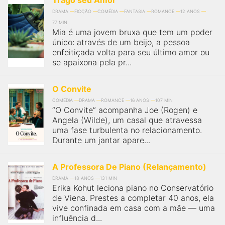
Trago seu Amor
DRAMA
FICÇÃO
COMÉDIA
FANTASIA
ROMANCE
12 ANOS
77 MIN
Mia é uma jovem bruxa que tem um poder
único: através de um beijo, a pessoa
enfeitiçada volta para seu último amor ou
se apaixona pela pr...
O Convite
COMÉDIA
DRAMA
ROMANCE
16 ANOS
107 MIN
“O Convite” acompanha Joe (Rogen) e
Angela (Wilde), um casal que atravessa
uma fase turbulenta no relacionamento.
Durante um jantar apare...
A Professora De Piano (Relançamento)
DRAMA
18 ANOS
131 MIN
Erika Kohut leciona piano no Conservatório
de Viena. Prestes a completar 40 anos, ela
vive confinada em casa com a mãe — uma
influência d...