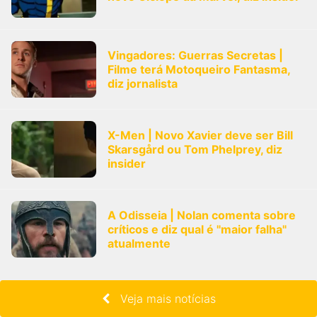
Vingadores: Guerras Secretas |
Filme terá Motoqueiro Fantasma,
diz jornalista
X-Men | Novo Xavier deve ser Bill
Skarsgård ou Tom Phelprey, diz
insider
A Odisseia | Nolan comenta sobre
críticos e diz qual é "maior falha"
atualmente
Veja mais notícias