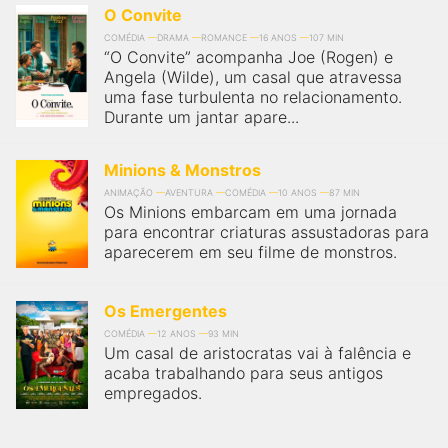
O Convite
COMÉDIA
DRAMA
ROMANCE
16 ANOS
107 MIN
“O Convite” acompanha Joe (Rogen) e
Angela (Wilde), um casal que atravessa
uma fase turbulenta no relacionamento.
Durante um jantar apare...
Minions & Monstros
ANIMAÇÃO
AVENTURA
COMÉDIA
10 ANOS
87 MIN
Os Minions embarcam em uma jornada
para encontrar criaturas assustadoras para
aparecerem em seu filme de monstros.
Os Emergentes
COMÉDIA
12 ANOS
93 MIN
Um casal de aristocratas vai à falência e
acaba trabalhando para seus antigos
empregados.