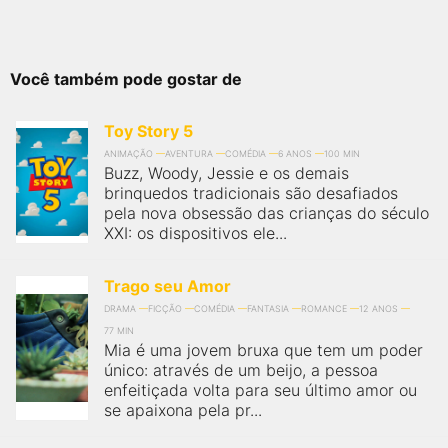
Você também pode gostar de
Toy Story 5
ANIMAÇÃO
AVENTURA
COMÉDIA
6 ANOS
100 MIN
Buzz, Woody, Jessie e os demais
brinquedos tradicionais são desafiados
pela nova obsessão das crianças do século
XXI: os dispositivos ele...
Trago seu Amor
DRAMA
FICÇÃO
COMÉDIA
FANTASIA
ROMANCE
12 ANOS
77 MIN
Mia é uma jovem bruxa que tem um poder
único: através de um beijo, a pessoa
enfeitiçada volta para seu último amor ou
se apaixona pela pr...