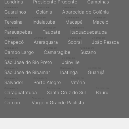
Londrina
Presidente Prudente
Campinas
Cinemas em
Cinemas em
Cinemas em
Guarulhos
Goiânia
Aparecida de Goiânia
Cinemas em
Cinemas em
Cinemas em
Cinemas em
Teresina
Indaiatuba
Macapá
Maceió
Cinemas em
Cinemas em
Cinemas em
Parauapebas
Taubaté
Itaquaquecetuba
Cinemas em
Cinemas em
Cinemas em
Cinemas em
Chapecó
Araraquara
Sobral
João Pessoa
Cinemas em
Cinemas em
Cinemas em
Campo Largo
Camaragibe
Suzano
Cinemas em
Cinemas em
São José do Rio Preto
Joinville
Cinemas em
Cinemas em
Cinemas em
São José de Ribamar
Ipatinga
Guarujá
Cinemas em
Cinemas em
Cinemas em
Salvador
Porto Alegre
Vitória
Cinemas em
Cinemas em
Cinemas em
Caraguatatuba
Santa Cruz do Sul
Bauru
Cinemas em
Cinemas em
Caruaru
Vargem Grande Paulista