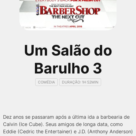
qualquer cidade em território brasileiro. Você pode também
acessar informações sobre cinemas, horários, assistir aos
trailers e muito mais.
Um Salão do
Barulho 3
COMÉDIA
DURAÇÃO: 1H 52MIN
Dez anos se passaram após a última ida a barbearia de
Calvin (Ice Cube). Seus amigos de longa data, como
Eddie (Cedric the Entertainer) e J.D. (Anthony Anderson)