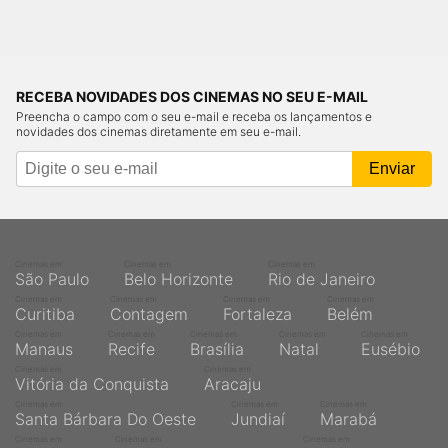
RECEBA NOVIDADES DOS CINEMAS NO SEU E-MAIL
Preencha o campo com o seu e-mail e receba os lançamentos e
novidades dos cinemas diretamente em seu e-mail.
Cinemas em
Cinemas em
Cinemas em
São Paulo
Belo Horizonte
Rio de Janeiro
Cinemas em
Cinemas em
Cinemas em
Cinemas em
Curitiba
Contagem
Fortaleza
Belém
Cinemas em
Cinemas em
Cinemas em
Cinemas em
Cinemas em
Manaus
Recife
Brasília
Natal
Eusébio
Cinemas em
Cinemas em
Vitória da Conquista
Aracaju
Cinemas em
Cinemas em
Cinemas em
Santa Bárbara Do Oeste
Jundiaí
Marabá
Cinemas em
Cinemas em
Cinemas em