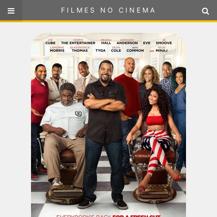
FILMES NO CINEMA
FILMES NO CINEMA
SELECIONE SUA LOCALIZAÇÃO
ou
selecione sua localização
FILMES EM CARTAZ
PRÓXIMOS LANÇAMENTOS
GÊNEROS
NOTÍCIAS
PÁGINA INICIAL
FilmesNoCinema.com.br
é o maior localizador de filmes e
sessões de cinema no Brasil. Através dele, você pode
encontrar os filmes no cinema mais próximos a você ou a