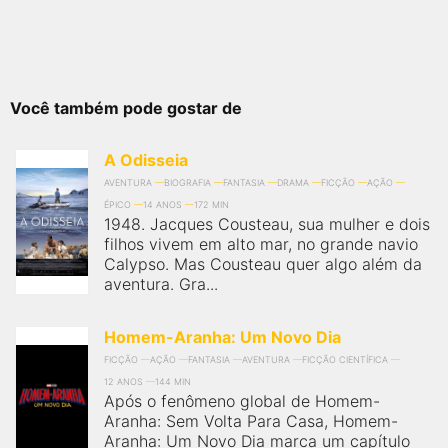
Você também pode gostar de
A Odisseia
AVENTURA
BIOGRAFIA
FANTASIA
DRAMA
FICÇÃO
AÇÃO
ÉPICO
14 ANOS
172 MIN
1948. Jacques Cousteau, sua mulher e dois
filhos vivem em alto mar, no grande navio
Calypso. Mas Cousteau quer algo além da
aventura. Gra...
Homem-Aranha: Um Novo Dia
FICÇÃO
AÇÃO
FANTASIA
AVENTURA
FICÇÃO CIENTÍFICA
12 ANOS
144 MIN
Após o fenômeno global de Homem-
Aranha: Sem Volta Para Casa, Homem-
Aranha: Um Novo Dia marca um capítulo