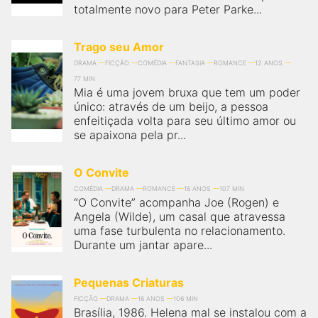
totalmente novo para Peter Parke...
Trago seu Amor
DRAMA
FICÇÃO
COMÉDIA
FANTASIA
ROMANCE
12 ANOS
77 MIN
Mia é uma jovem bruxa que tem um poder
único: através de um beijo, a pessoa
enfeitiçada volta para seu último amor ou
se apaixona pela pr...
O Convite
COMÉDIA
DRAMA
ROMANCE
16 ANOS
107 MIN
“O Convite” acompanha Joe (Rogen) e
Angela (Wilde), um casal que atravessa
uma fase turbulenta no relacionamento.
Durante um jantar apare...
Pequenas Criaturas
FICÇÃO
DRAMA
16 ANOS
106 MIN
Brasília, 1986. Helena mal se instalou com a