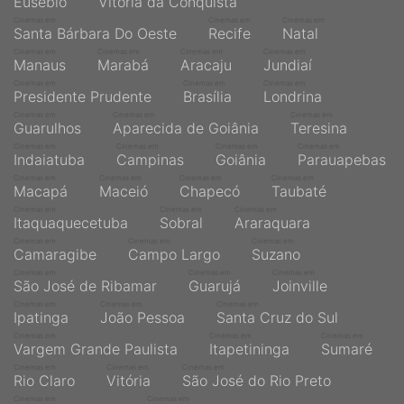
Eusébio
Vitória da Conquista
Cinemas em
Cinemas em
Cinemas em
Santa Bárbara Do Oeste
Recife
Natal
Cinemas em
Cinemas em
Cinemas em
Cinemas em
Manaus
Marabá
Aracaju
Jundiaí
Cinemas em
Cinemas em
Cinemas em
Presidente Prudente
Brasília
Londrina
Cinemas em
Cinemas em
Cinemas em
Guarulhos
Aparecida de Goiânia
Teresina
Cinemas em
Cinemas em
Cinemas em
Cinemas em
Indaiatuba
Campinas
Goiânia
Parauapebas
Cinemas em
Cinemas em
Cinemas em
Cinemas em
Macapá
Maceió
Chapecó
Taubaté
Cinemas em
Cinemas em
Cinemas em
Itaquaquecetuba
Sobral
Araraquara
Cinemas em
Cinemas em
Cinemas em
Camaragibe
Campo Largo
Suzano
Cinemas em
Cinemas em
Cinemas em
São José de Ribamar
Guarujá
Joinville
Cinemas em
Cinemas em
Cinemas em
Ipatinga
João Pessoa
Santa Cruz do Sul
Cinemas em
Cinemas em
Cinemas em
Vargem Grande Paulista
Itapetininga
Sumaré
Cinemas em
Cinemas em
Cinemas em
Rio Claro
Vitória
São José do Rio Preto
Cinemas em
Cinemas em