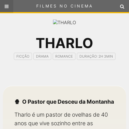
FILMES NO CINEMA
FILMES NO CINEMA
SELECIONE SUA LOCALIZAÇÃO
ou
THARLO
selecione sua localização
FILMES EM CARTAZ
PRÓXIMOS LANÇAMENTOS
FICÇÃO
DRAMA
ROMANCE
DURAÇÃO: 2H 3MIN
GÊNEROS
NOTÍCIAS
PÁGINA INICIAL
O Pastor que Desceu da Montanha
Tharlo é um pastor de ovelhas de 40
FilmesNoCinema.com.br
é o maior localizador de filmes e
sessões de cinema no Brasil. Através dele, você pode
anos que vive sozinho entre as
encontrar os filmes no cinema mais próximos a você ou a