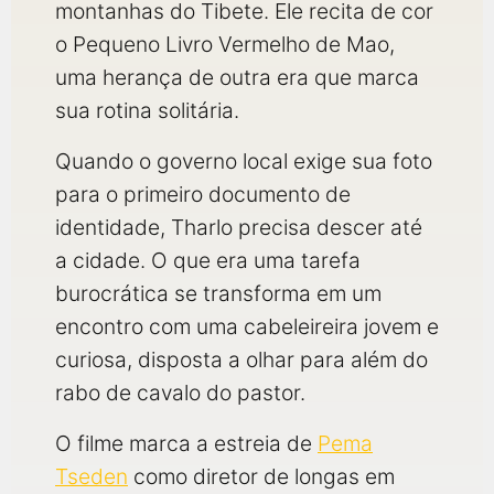
qualquer cidade em território brasileiro. Você pode também
montanhas do Tibete. Ele recita de cor
acessar informações sobre cinemas, horários, assistir aos
o Pequeno Livro Vermelho de Mao,
trailers e muito mais.
uma herança de outra era que marca
sua rotina solitária.
Quando o governo local exige sua foto
para o primeiro documento de
identidade, Tharlo precisa descer até
a cidade. O que era uma tarefa
burocrática se transforma em um
encontro com uma cabeleireira jovem e
curiosa, disposta a olhar para além do
rabo de cavalo do pastor.
O filme marca a estreia de
Pema
Tseden
como diretor de longas em