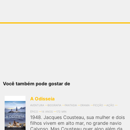
Você também pode gostar de
A Odisseia
AVENTURA
BIOGRAFIA
FANTASIA
DRAMA
FICÇÃO
AÇÃO
ÉPICO
14 ANOS
172 MIN
1948. Jacques Cousteau, sua mulher e dois
filhos vivem em alto mar, no grande navio
Calypso. Mas Cousteau quer algo além da