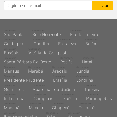
Cinemas em
Cinemas em
Cinemas em
São Paulo
Belo Horizonte
Rio de Janeiro
Cinemas em
Cinemas em
Cinemas em
Cinemas em
Contagem
Curitiba
Fortaleza
Belém
Cinemas em
Cinemas em
Eusébio
Vitória da Conquista
Cinemas em
Cinemas em
Cinemas em
Santa Bárbara Do Oeste
Recife
Natal
Cinemas em
Cinemas em
Cinemas em
Cinemas em
Manaus
Marabá
Aracaju
Jundiaí
Cinemas em
Cinemas em
Cinemas em
Presidente Prudente
Brasília
Londrina
Cinemas em
Cinemas em
Cinemas em
Guarulhos
Aparecida de Goiânia
Teresina
Cinemas em
Cinemas em
Cinemas em
Cinemas em
Indaiatuba
Campinas
Goiânia
Parauapebas
Cinemas em
Cinemas em
Cinemas em
Cinemas em
Macapá
Maceió
Chapecó
Taubaté
Cinemas em
Cinemas em
Cinemas em
Itaquaquecetuba
Sobral
Araraquara