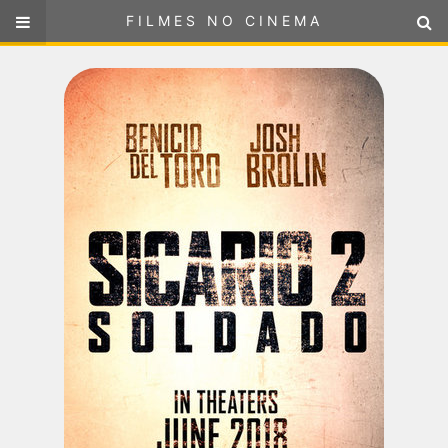
FILMES NO CINEMA
FILMES NO CINEMA
SELECIONE SUA LOCALIZAÇÃO
ou
selecione sua localização
FILMES EM CARTAZ
PRÓXIMOS LANÇAMENTOS
GÊNEROS
NOTÍCIAS
PÁGINA INICIAL
FilmesNoCinema.com.br
é o maior localizador de filmes e
sessões de cinema no Brasil. Através dele, você pode
encontrar os filmes no cinema mais próximos a você ou a