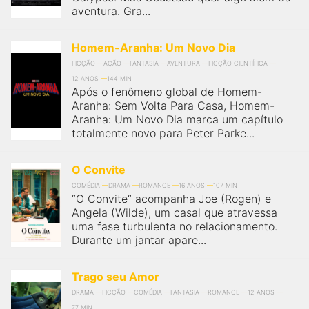
aventura. Gra...
Homem-Aranha: Um Novo Dia
FICÇÃO
AÇÃO
FANTASIA
AVENTURA
FICÇÃO CIENTÍFICA
12 ANOS
144 MIN
Após o fenômeno global de Homem-
Aranha: Sem Volta Para Casa, Homem-
Aranha: Um Novo Dia marca um capítulo
totalmente novo para Peter Parke...
O Convite
COMÉDIA
DRAMA
ROMANCE
16 ANOS
107 MIN
“O Convite” acompanha Joe (Rogen) e
Angela (Wilde), um casal que atravessa
uma fase turbulenta no relacionamento.
Durante um jantar apare...
Trago seu Amor
DRAMA
FICÇÃO
COMÉDIA
FANTASIA
ROMANCE
12 ANOS
77 MIN