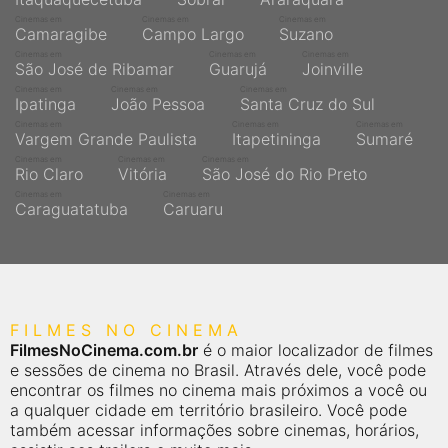
Cinemas em
Cinemas em
Cinemas em
Camaragibe
Campo Largo
Suzano
Cinemas em
Cinemas em
Cinemas em
São José de Ribamar
Guarujá
Joinville
Cinemas em
Cinemas em
Cinemas em
Ipatinga
João Pessoa
Santa Cruz do Sul
Cinemas em
Cinemas em
Cinemas em
Vargem Grande Paulista
Itapetininga
Sumaré
Cinemas em
Cinemas em
Cinemas em
Rio Claro
Vitória
São José do Rio Preto
Cinemas em
Cinemas em
Caraguatatuba
Caruaru
FILMES NO CINEMA
FilmesNoCinema.com.br
é o maior localizador de filmes
e sessões de cinema no Brasil. Através dele, você pode
encontrar os filmes no cinema mais próximos a você ou
a qualquer cidade em território brasileiro. Você pode
também acessar informações sobre cinemas, horários,