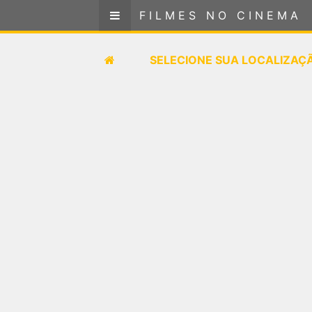
FILMES NO CINEMA
FILMES NO CINEMA
SELECIONE SUA LOCALIZAÇÃO
SELECIONE SUA LOCALIZAÇ
FILMES EM CARTAZ
PRÓXIMOS LANÇAMENTOS
GÊNEROS
NOTÍCIAS
PÁGINA INICIAL
FilmesNoCinema.com.br
é o maior localizador de
filmes e sessões de cinema no Brasil. Através dele,
você pode encontrar os filmes no cinema mais