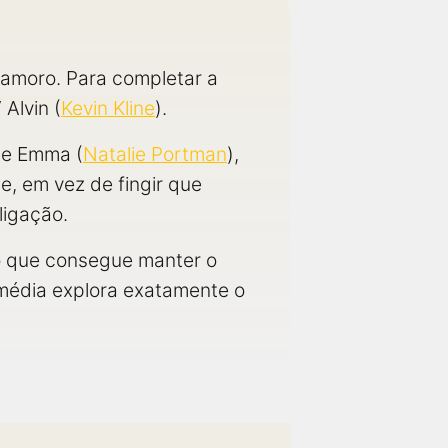
namoro. Para completar a
Alvin (
Kevin Kline
).
de Emma (
Natalie Portman
),
, em vez de fingir que
ligação.
o que consegue manter o
omédia explora exatamente o