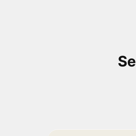
próximos a você ou a qualquer cidade em território
brasileiro. Você pode também acessar informações
sobre cinemas, horários, assistir aos trailers e muito
mais.
Se