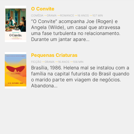
O Convite
COMÉDIA
DRAMA
ROMANCE
16 ANOS
107 MIN
“O Convite” acompanha Joe (Rogen) e
Angela (Wilde), um casal que atravessa
uma fase turbulenta no relacionamento.
Durante um jantar apare...
Pequenas Criaturas
FICÇÃO
DRAMA
16 ANOS
106 MIN
Brasília, 1986. Helena mal se instalou com a
família na capital futurista do Brasil quando
o marido parte em viagem de negócios.
Abandona...