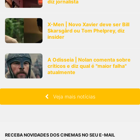
diz jornalista
X-Men | Novo Xavier deve ser Bill
Skarsgård ou Tom Phelprey, diz
insider
A Odisseia | Nolan comenta sobre
críticos e diz qual é "maior falha"
atualmente
Veja mais notícias
RECEBA NOVIDADES DOS CINEMAS NO SEU E-MAIL