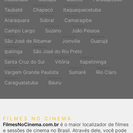
Cinemas em
Cinemas em
Cinemas em
Taubaté
Chapecó
Itaquaquecetuba
Cinemas em
Cinemas em
Cinemas em
Araraquara
Sobral
Camaragibe
Cinemas em
Cinemas em
Cinemas em
Campo Largo
Suzano
João Pessoa
Cinemas em
Cinemas em
Cinemas em
São José de Ribamar
Joinville
Guarujá
Cinemas em
Cinemas em
Ipatinga
São José do Rio Preto
Cinemas em
Cinemas em
Cinemas em
Santa Cruz do Sul
Vitória
Itapetininga
Cinemas em
Cinemas em
Cinemas em
Vargem Grande Paulista
Sumaré
Rio Claro
Cinemas em
Cinemas em
Caraguatatuba
Bauru
FILMES NO CINEMA
FilmesNoCinema.com.br
é o maior localizador de filmes
e sessões de cinema no Brasil. Através dele, você pode