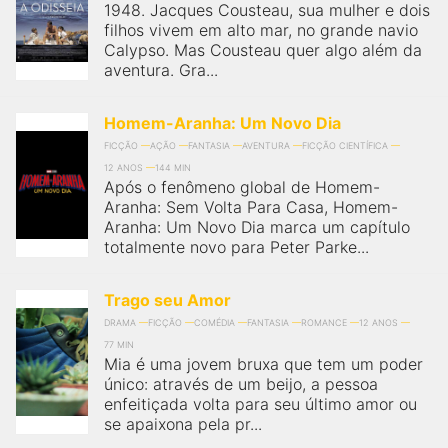
1948. Jacques Cousteau, sua mulher e dois
filhos vivem em alto mar, no grande navio
Calypso. Mas Cousteau quer algo além da
aventura. Gra...
Homem-Aranha: Um Novo Dia
FICÇÃO
AÇÃO
FANTASIA
AVENTURA
FICÇÃO CIENTÍFICA
12 ANOS
144 MIN
Após o fenômeno global de Homem-
Aranha: Sem Volta Para Casa, Homem-
Aranha: Um Novo Dia marca um capítulo
totalmente novo para Peter Parke...
Trago seu Amor
DRAMA
FICÇÃO
COMÉDIA
FANTASIA
ROMANCE
12 ANOS
77 MIN
Mia é uma jovem bruxa que tem um poder
único: através de um beijo, a pessoa
enfeitiçada volta para seu último amor ou
se apaixona pela pr...