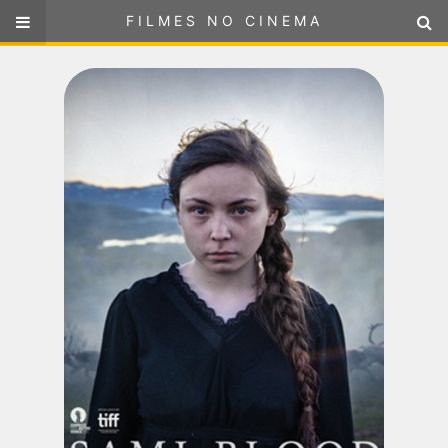
FILMES NO CINEMA
FILMES NO CINEMA
SELECIONE SUA LOCALIZAÇÃO
ou
selecione sua localização
FILMES EM CARTAZ
PRÓXIMOS LANÇAMENTOS
GÊNEROS
NOTÍCIAS
PÁGINA INICIAL
FilmesNoCinema.com.br
é o maior localizador de filmes e
sessões de cinema no Brasil. Através dele, você pode
encontrar os filmes no cinema mais próximos a você ou a