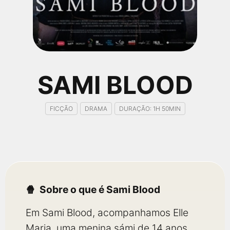
qualquer cidade em território brasileiro. Você pode também
acessar informações sobre cinemas, horários, assistir aos
trailers e muito mais.
SAMI BLOOD
FICÇÃO
DRAMA
DURAÇÃO: 1H 50MIN
Sobre o que é Sami Blood
Em Sami Blood, acompanhamos Elle
Marja, uma menina sámi de 14 anos