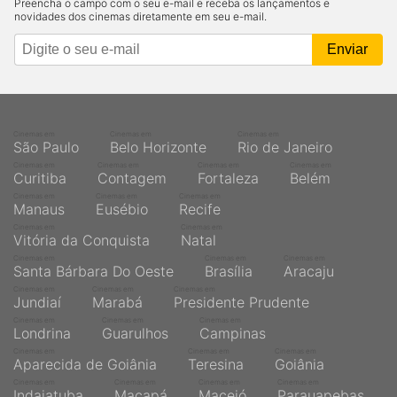
Preencha o campo com o seu e-mail e receba os lançamentos e
novidades dos cinemas diretamente em seu e-mail.
Cinemas em
Cinemas em
Cinemas em
São Paulo
Belo Horizonte
Rio de Janeiro
Cinemas em
Cinemas em
Cinemas em
Cinemas em
Curitiba
Contagem
Fortaleza
Belém
Cinemas em
Cinemas em
Cinemas em
Manaus
Eusébio
Recife
Cinemas em
Cinemas em
Vitória da Conquista
Natal
Cinemas em
Cinemas em
Cinemas em
Santa Bárbara Do Oeste
Brasília
Aracaju
Cinemas em
Cinemas em
Cinemas em
Jundiaí
Marabá
Presidente Prudente
Cinemas em
Cinemas em
Cinemas em
Londrina
Guarulhos
Campinas
Cinemas em
Cinemas em
Cinemas em
Aparecida de Goiânia
Teresina
Goiânia
Cinemas em
Cinemas em
Cinemas em
Cinemas em
Indaiatuba
Macapá
Maceió
Parauapebas