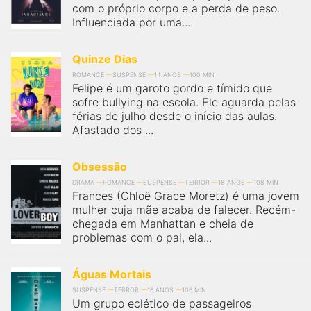
com o próprio corpo e a perda de peso.
Influenciada por uma...
Quinze Dias
ROMANCE
SUSPENSE
14 ANOS
100 MIN
Felipe é um garoto gordo e tímido que
sofre bullying na escola. Ele aguarda pelas
férias de julho desde o início das aulas.
Afastado dos ...
Obsessão
DRAMA
ROMANCE
SUSPENSE
TERROR
18 ANOS
108 MIN
Frances (Chloë Grace Moretz) é uma jovem
mulher cuja mãe acaba de falecer. Recém-
chegada em Manhattan e cheia de
problemas com o pai, ela...
Águas Mortais
SUSPENSE
TERROR
16 ANOS
106 MIN
Um grupo eclético de passageiros