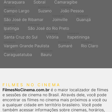
Araraquara
Sobral
Camaragibe
Cinemas em
Cinemas em
Cinemas em
Campo Largo
Suzano
João Pessoa
Cinemas em
Cinemas em
Cinemas em
São José de Ribamar
Joinville
Guarujá
Cinemas em
Cinemas em
Ipatinga
São José do Rio Preto
Cinemas em
Cinemas em
Cinemas em
Santa Cruz do Sul
Vitória
Itapetininga
Cinemas em
Cinemas em
Cinemas em
Vargem Grande Paulista
Sumaré
Rio Claro
Cinemas em
Cinemas em
Caraguatatuba
Bauru
FILMES NO CINEMA
FilmesNoCinema.com.br
é o maior localizador de filmes
e sessões de cinema no Brasil. Através dele, você pode
encontrar os filmes no cinema mais próximos a você ou
a qualquer cidade em território brasileiro. Você pode
também acessar informações sobre cinemas, horários,