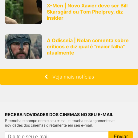
X-Men | Novo Xavier deve ser Bill
Skarsgård ou Tom Phelprey, diz
insider
A Odisseia | Nolan comenta sobre
críticos e diz qual é "maior falha"
atualmente
Veja mais notícias
RECEBA NOVIDADES DOS CINEMAS NO SEU E-MAIL
Preencha o campo com o seu e-mail e receba os lançamentos e
novidades dos cinemas diretamente em seu e-mail.