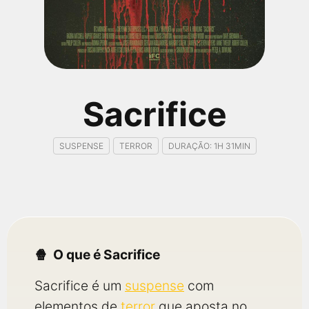
qualquer cidade em território brasileiro. Você pode também
acessar informações sobre cinemas, horários, assistir aos
trailers e muito mais.
Sacrifice
SUSPENSE
TERROR
DURAÇÃO: 1H 31MIN
O que é Sacrifice
Sacrifice é um
suspense
com
elementos de
terror
que aposta no