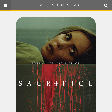
FILMES NO CINEMA
FILMES NO CINEMA
SELECIONE SUA LOCALIZAÇÃO
ou
selecione sua localização
FILMES EM CARTAZ
PRÓXIMOS LANÇAMENTOS
GÊNEROS
NOTÍCIAS
PÁGINA INICIAL
FilmesNoCinema.com.br
é o maior localizador de filmes e
sessões de cinema no Brasil. Através dele, você pode
encontrar os filmes no cinema mais próximos a você ou a