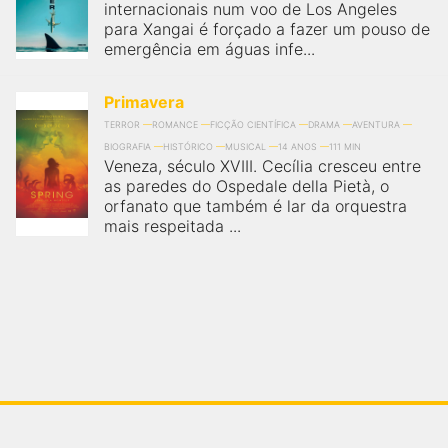
internacionais num voo de Los Angeles
para Xangai é forçado a fazer um pouso de
emergência em águas infe...
Primavera
TERROR
ROMANCE
FICÇÃO CIENTÍFICA
DRAMA
AVENTURA
BIOGRAFIA
HISTÓRICO
MUSICAL
14 ANOS
111 MIN
Veneza, século XVIII. Cecília cresceu entre
as paredes do Ospedale della Pietà, o
orfanato que também é lar da orquestra
mais respeitada ...