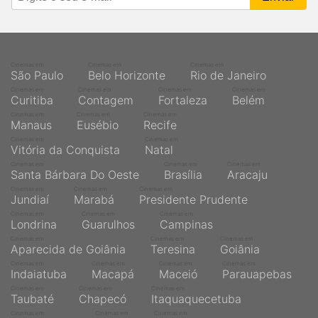
Cinemas em
Cinemas em
Cinemas em
São Paulo
Belo Horizonte
Rio de Janeiro
Cinemas em
Cinemas em
Cinemas em
Cinemas em
Curitiba
Contagem
Fortaleza
Belém
Cinemas em
Cinemas em
Cinemas em
Manaus
Eusébio
Recife
Cinemas em
Cinemas em
Vitória da Conquista
Natal
Cinemas em
Cinemas em
Cinemas em
Santa Bárbara Do Oeste
Brasília
Aracaju
Cinemas em
Cinemas em
Cinemas em
Jundiaí
Marabá
Presidente Prudente
Cinemas em
Cinemas em
Cinemas em
Londrina
Guarulhos
Campinas
Cinemas em
Cinemas em
Cinemas em
Aparecida de Goiânia
Teresina
Goiânia
Cinemas em
Cinemas em
Cinemas em
Cinemas em
Indaiatuba
Macapá
Maceió
Parauapebas
Cinemas em
Cinemas em
Cinemas em
Taubaté
Chapecó
Itaquaquecetuba
Cinemas em
Cinemas em
Cinemas em