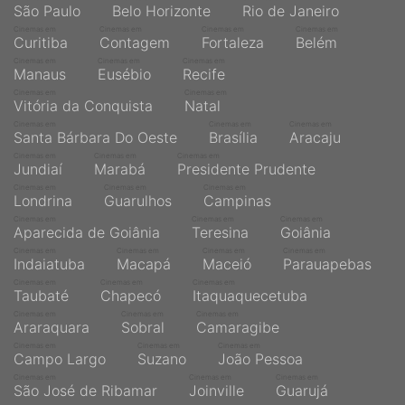
São Paulo
Belo Horizonte
Rio de Janeiro
Cinemas em
Cinemas em
Cinemas em
Cinemas em
Curitiba
Contagem
Fortaleza
Belém
Cinemas em
Cinemas em
Cinemas em
Manaus
Eusébio
Recife
Cinemas em
Cinemas em
Vitória da Conquista
Natal
Cinemas em
Cinemas em
Cinemas em
Santa Bárbara Do Oeste
Brasília
Aracaju
Cinemas em
Cinemas em
Cinemas em
Jundiaí
Marabá
Presidente Prudente
Cinemas em
Cinemas em
Cinemas em
Londrina
Guarulhos
Campinas
Cinemas em
Cinemas em
Cinemas em
Aparecida de Goiânia
Teresina
Goiânia
Cinemas em
Cinemas em
Cinemas em
Cinemas em
Indaiatuba
Macapá
Maceió
Parauapebas
Cinemas em
Cinemas em
Cinemas em
Taubaté
Chapecó
Itaquaquecetuba
Cinemas em
Cinemas em
Cinemas em
Araraquara
Sobral
Camaragibe
Cinemas em
Cinemas em
Cinemas em
Campo Largo
Suzano
João Pessoa
Cinemas em
Cinemas em
Cinemas em
São José de Ribamar
Joinville
Guarujá