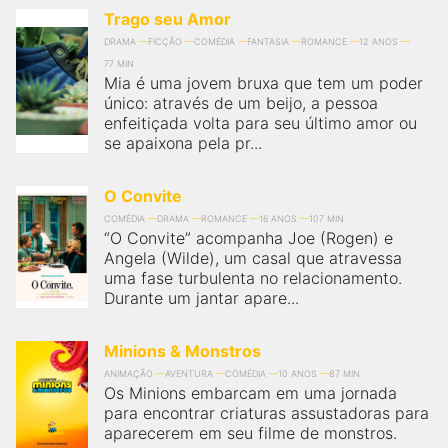
Trago seu Amor
DRAMA
FICÇÃO
COMÉDIA
FANTASIA
ROMANCE
12 ANOS
77 MIN
Mia é uma jovem bruxa que tem um poder
único: através de um beijo, a pessoa
enfeitiçada volta para seu último amor ou
se apaixona pela pr...
O Convite
COMÉDIA
DRAMA
ROMANCE
16 ANOS
107 MIN
“O Convite” acompanha Joe (Rogen) e
Angela (Wilde), um casal que atravessa
uma fase turbulenta no relacionamento.
Durante um jantar apare...
Minions & Monstros
ANIMAÇÃO
AVENTURA
COMÉDIA
10 ANOS
87 MIN
Os Minions embarcam em uma jornada
para encontrar criaturas assustadoras para
aparecerem em seu filme de monstros.