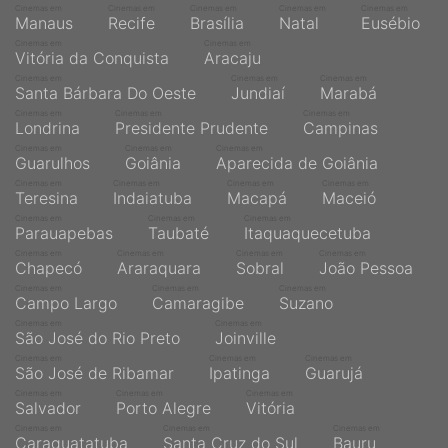
Cinemas em
Cinemas em
Cinemas em
Cinemas em
Cinemas em
Manaus
Recife
Brasília
Natal
Eusébio
Cinemas em
Cinemas em
Vitória da Conquista
Aracaju
Cinemas em
Cinemas em
Cinemas em
Santa Bárbara Do Oeste
Jundiaí
Marabá
Cinemas em
Cinemas em
Cinemas em
Londrina
Presidente Prudente
Campinas
Cinemas em
Cinemas em
Cinemas em
Guarulhos
Goiânia
Aparecida de Goiânia
Cinemas em
Cinemas em
Cinemas em
Cinemas em
Teresina
Indaiatuba
Macapá
Maceió
Cinemas em
Cinemas em
Cinemas em
Parauapebas
Taubaté
Itaquaquecetuba
Cinemas em
Cinemas em
Cinemas em
Cinemas em
Chapecó
Araraquara
Sobral
João Pessoa
Cinemas em
Cinemas em
Cinemas em
Campo Largo
Camaragibe
Suzano
Cinemas em
Cinemas em
São José do Rio Preto
Joinville
Cinemas em
Cinemas em
Cinemas em
São José de Ribamar
Ipatinga
Guarujá
Cinemas em
Cinemas em
Cinemas em
Salvador
Porto Alegre
Vitória
Cinemas em
Cinemas em
Cinemas em
Caraguatatuba
Santa Cruz do Sul
Bauru