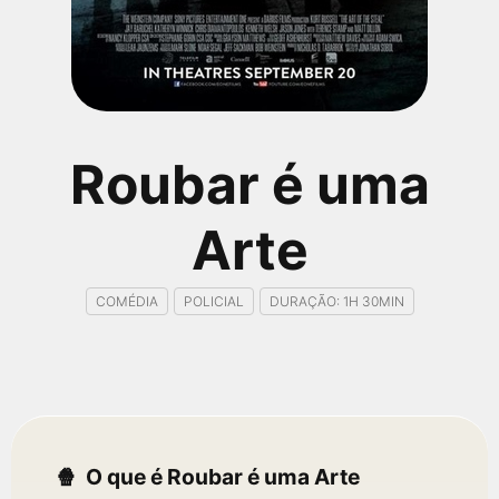
qualquer cidade em território brasileiro. Você pode também
acessar informações sobre cinemas, horários, assistir aos
trailers e muito mais.
Roubar é uma
Arte
COMÉDIA
POLICIAL
DURAÇÃO: 1H 30MIN
O que é Roubar é uma Arte