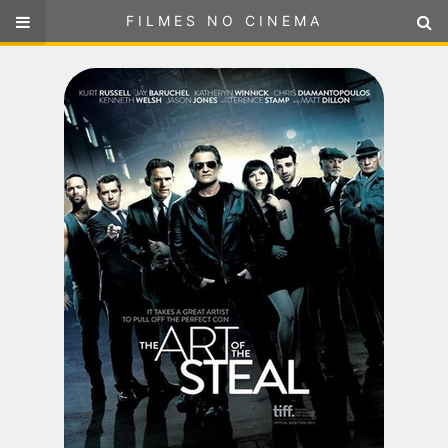
FILMES NO CINEMA
FILMES NO CINEMA
SELECIONE SUA LOCALIZAÇÃO
ou
selecione sua localização
FILMES EM CARTAZ
PRÓXIMOS LANÇAMENTOS
GÊNEROS
NOTÍCIAS
PÁGINA INICIAL
FilmesNoCinema.com.br
é o maior localizador de filmes e
sessões de cinema no Brasil. Através dele, você pode
encontrar os filmes no cinema mais próximos a você ou a