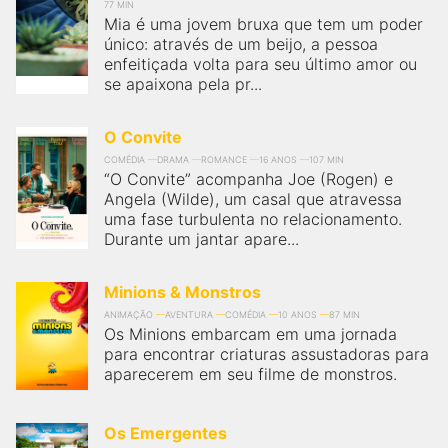
77 MIN
Mia é uma jovem bruxa que tem um poder
único: através de um beijo, a pessoa
enfeitiçada volta para seu último amor ou
se apaixona pela pr...
O Convite
COMÉDIA
DRAMA
ROMANCE
16 ANOS
107 MIN
“O Convite” acompanha Joe (Rogen) e
Angela (Wilde), um casal que atravessa
uma fase turbulenta no relacionamento.
Durante um jantar apare...
Minions & Monstros
ANIMAÇÃO
AVENTURA
COMÉDIA
10 ANOS
87 MIN
Os Minions embarcam em uma jornada
para encontrar criaturas assustadoras para
aparecerem em seu filme de monstros.
Os Emergentes