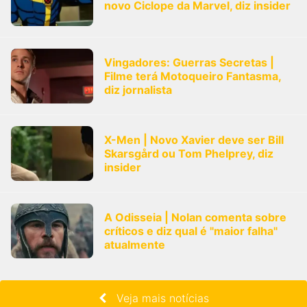
novo Ciclope da Marvel, diz insider
Vingadores: Guerras Secretas |
Filme terá Motoqueiro Fantasma,
diz jornalista
X-Men | Novo Xavier deve ser Bill
Skarsgård ou Tom Phelprey, diz
insider
A Odisseia | Nolan comenta sobre
críticos e diz qual é "maior falha"
atualmente
Veja mais notícias