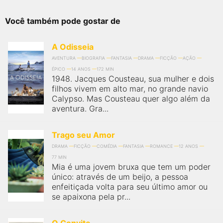
Você também pode gostar de
A Odisseia
AVENTURA
BIOGRAFIA
FANTASIA
DRAMA
FICÇÃO
AÇÃO
ÉPICO
14 ANOS
172 MIN
1948. Jacques Cousteau, sua mulher e dois
filhos vivem em alto mar, no grande navio
Calypso. Mas Cousteau quer algo além da
aventura. Gra...
Trago seu Amor
DRAMA
FICÇÃO
COMÉDIA
FANTASIA
ROMANCE
12 ANOS
77 MIN
Mia é uma jovem bruxa que tem um poder
único: através de um beijo, a pessoa
enfeitiçada volta para seu último amor ou
se apaixona pela pr...