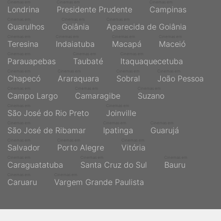
Cinemas em
Cinemas em
Cinemas em
Londrina
Presidente Prudente
Campinas
Cinemas em
Cinemas em
Cinemas em
Guarulhos
Goiânia
Aparecida de Goiânia
Cinemas em
Cinemas em
Cinemas em
Cinemas em
Teresina
Indaiatuba
Macapá
Maceió
Cinemas em
Cinemas em
Cinemas em
Parauapebas
Taubaté
Itaquaquecetuba
Cinemas em
Cinemas em
Cinemas em
Cinemas em
Chapecó
Araraquara
Sobral
João Pessoa
Cinemas em
Cinemas em
Cinemas em
Campo Largo
Camaragibe
Suzano
Cinemas em
Cinemas em
São José do Rio Preto
Joinville
Cinemas em
Cinemas em
Cinemas em
São José de Ribamar
Ipatinga
Guarujá
Cinemas em
Cinemas em
Cinemas em
Salvador
Porto Alegre
Vitória
Cinemas em
Cinemas em
Cinemas em
Caraguatatuba
Santa Cruz do Sul
Bauru
Cinemas em
Cinemas em
Caruaru
Vargem Grande Paulista