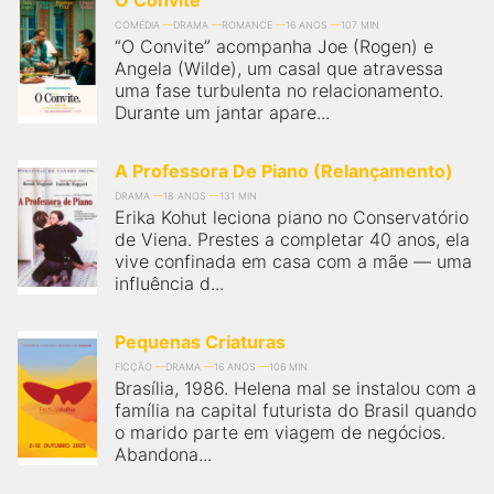
O Convite
COMÉDIA
DRAMA
ROMANCE
16 ANOS
107 MIN
“O Convite” acompanha Joe (Rogen) e
Angela (Wilde), um casal que atravessa
uma fase turbulenta no relacionamento.
Durante um jantar apare...
A Professora De Piano (Relançamento)
DRAMA
18 ANOS
131 MIN
Erika Kohut leciona piano no Conservatório
de Viena. Prestes a completar 40 anos, ela
vive confinada em casa com a mãe — uma
influência d...
Pequenas Criaturas
FICÇÃO
DRAMA
16 ANOS
106 MIN
Brasília, 1986. Helena mal se instalou com a
família na capital futurista do Brasil quando
o marido parte em viagem de negócios.
Abandona...