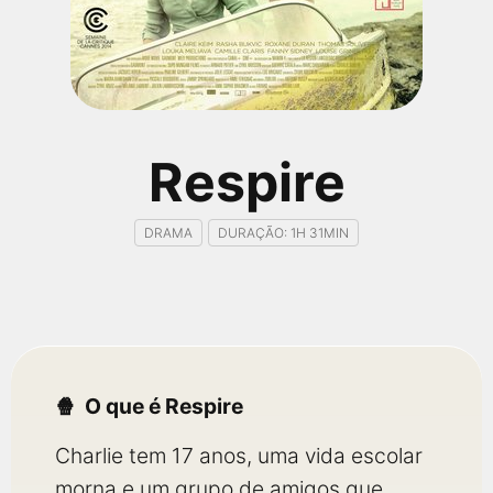
qualquer cidade em território brasileiro. Você pode também
acessar informações sobre cinemas, horários, assistir aos
trailers e muito mais.
Respire
DRAMA
DURAÇÃO: 1H 31MIN
O que é Respire
Charlie tem 17 anos, uma vida escolar
morna e um grupo de amigos que