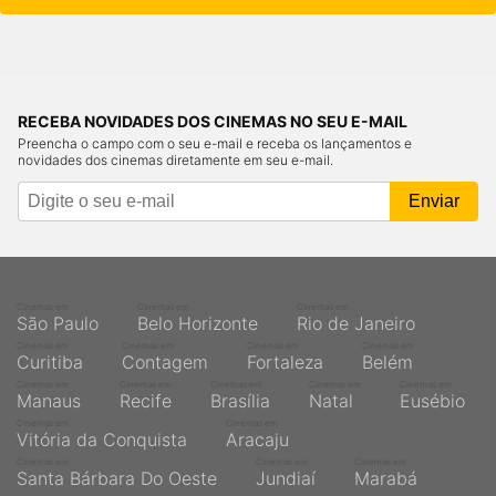
RECEBA NOVIDADES DOS CINEMAS NO SEU E-MAIL
Preencha o campo com o seu e-mail e receba os lançamentos e
novidades dos cinemas diretamente em seu e-mail.
Cinemas em
Cinemas em
Cinemas em
São Paulo
Belo Horizonte
Rio de Janeiro
Cinemas em
Cinemas em
Cinemas em
Cinemas em
Curitiba
Contagem
Fortaleza
Belém
Cinemas em
Cinemas em
Cinemas em
Cinemas em
Cinemas em
Manaus
Recife
Brasília
Natal
Eusébio
Cinemas em
Cinemas em
Vitória da Conquista
Aracaju
Cinemas em
Cinemas em
Cinemas em
Santa Bárbara Do Oeste
Jundiaí
Marabá