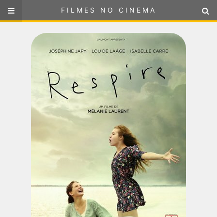
FILMES NO CINEMA
FILMES NO CINEMA
SELECIONE SUA LOCALIZAÇÃO
ou
selecione sua localização
FILMES EM CARTAZ
PRÓXIMOS LANÇAMENTOS
GÊNEROS
NOTÍCIAS
PÁGINA INICIAL
FilmesNoCinema.com.br
é o maior localizador de filmes e
sessões de cinema no Brasil. Através dele, você pode
encontrar os filmes no cinema mais próximos a você ou a