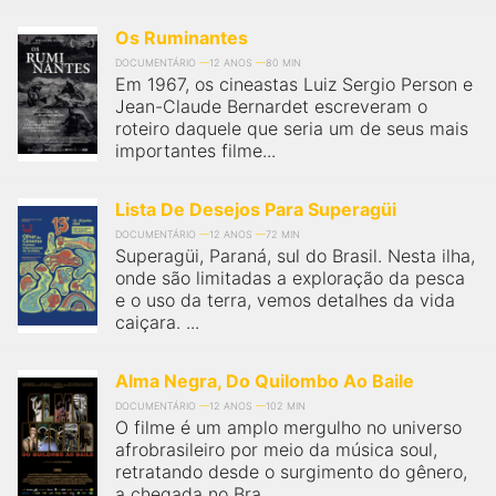
Os Ruminantes
DOCUMENTÁRIO
12 ANOS
80 MIN
Em 1967, os cineastas Luiz Sergio Person e
Jean-Claude Bernardet escreveram o
roteiro daquele que seria um de seus mais
importantes filme...
Lista De Desejos Para Superagüi
DOCUMENTÁRIO
12 ANOS
72 MIN
Superagüi, Paraná, sul do Brasil. Nesta ilha,
onde são limitadas a exploração da pesca
e o uso da terra, vemos detalhes da vida
caiçara. ...
Alma Negra, Do Quilombo Ao Baile
DOCUMENTÁRIO
12 ANOS
102 MIN
O filme é um amplo mergulho no universo
afrobrasileiro por meio da música soul,
retratando desde o surgimento do gênero,
a chegada no Bra...