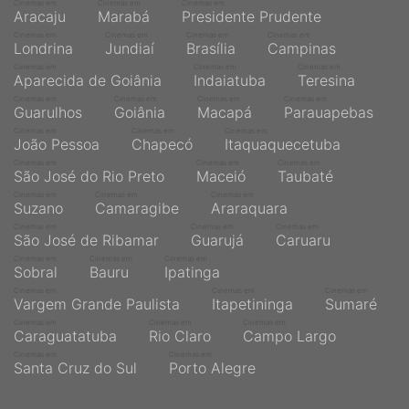
Cinemas em
Cinemas em
Cinemas em
Aracaju
Marabá
Presidente Prudente
Cinemas em
Cinemas em
Cinemas em
Cinemas em
Londrina
Jundiaí
Brasília
Campinas
Cinemas em
Cinemas em
Cinemas em
Aparecida de Goiânia
Indaiatuba
Teresina
Cinemas em
Cinemas em
Cinemas em
Cinemas em
Guarulhos
Goiânia
Macapá
Parauapebas
Cinemas em
Cinemas em
Cinemas em
João Pessoa
Chapecó
Itaquaquecetuba
Cinemas em
Cinemas em
Cinemas em
São José do Rio Preto
Maceió
Taubaté
Cinemas em
Cinemas em
Cinemas em
Suzano
Camaragibe
Araraquara
Cinemas em
Cinemas em
Cinemas em
São José de Ribamar
Guarujá
Caruaru
Cinemas em
Cinemas em
Cinemas em
Sobral
Bauru
Ipatinga
Cinemas em
Cinemas em
Cinemas em
Vargem Grande Paulista
Itapetininga
Sumaré
Cinemas em
Cinemas em
Cinemas em
Caraguatatuba
Rio Claro
Campo Largo
Cinemas em
Cinemas em
Santa Cruz do Sul
Porto Alegre