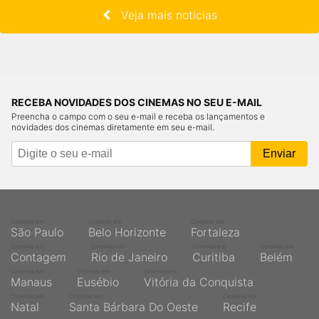
Veja mais notícias
RECEBA NOVIDADES DOS CINEMAS NO SEU E-MAIL
Preencha o campo com o seu e-mail e receba os lançamentos e
novidades dos cinemas diretamente em seu e-mail.
Cinemas em
Cinemas em
Cinemas em
São Paulo
Belo Horizonte
Fortaleza
Cinemas em
Cinemas em
Cinemas em
Cinemas em
Contagem
Rio de Janeiro
Curitiba
Belém
Cinemas em
Cinemas em
Cinemas em
Manaus
Eusébio
Vitória da Conquista
Cinemas em
Cinemas em
Cinemas em
Natal
Santa Bárbara Do Oeste
Recife