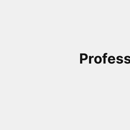
próximos a você ou a qualquer cidade em território
brasileiro. Você pode também acessar informações
sobre cinemas, horários, assistir aos trailers e muito
mais.
Profess