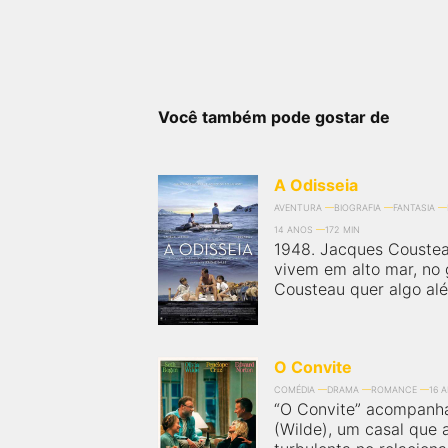
Você também pode gostar de
A Odisseia
AVENTURA
BIOGRAFIA
FANTASIA
14 ANOS
172 MIN
1948. Jacques Cousteau
vivem em alto mar, no
Cousteau quer algo alé
O Convite
COMÉDIA
DRAMA
ROMANCE
16 
“O Convite” acompanha
(Wilde), um casal que 