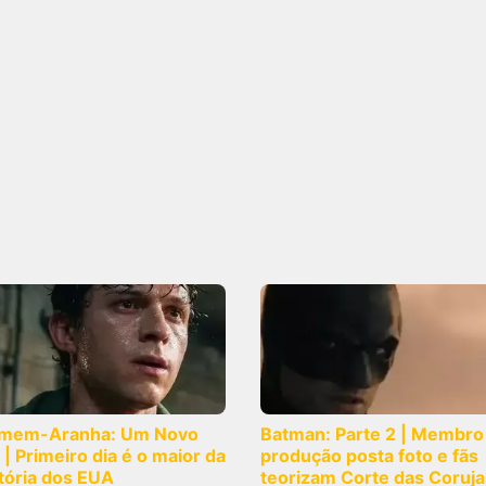
mem-Aranha: Um Novo
Batman: Parte 2 | Membro
 | Primeiro dia é o maior da
produção posta foto e fãs
tória dos EUA
teorizam Corte das Coruja