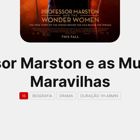
or Marston e as M
Maravilhas
16
BIOGRAFIA
DRAMA
DURAÇÃO: 1H 48MIN