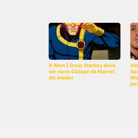
X-Men | Drew Starkey deve
Vi
ser novo Ciclope da Marvel,
Sec
diz insider
Mo
jor