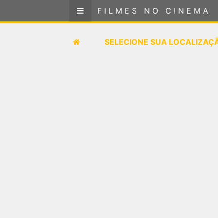
FILMES NO CINEMA
FILMES NO CINEMA
SELECIONE SUA LOCALIZAÇÃO
SELECIONE SUA LOCALIZAÇ
FILMES EM CARTAZ
PRÓXIMOS LANÇAMENTOS
GÊNEROS
NOTÍCIAS
PÁGINA INICIAL
FilmesNoCinema.com.br
é o maior localizador de
filmes e sessões de cinema no Brasil. Através dele,
você pode encontrar os filmes no cinema mais