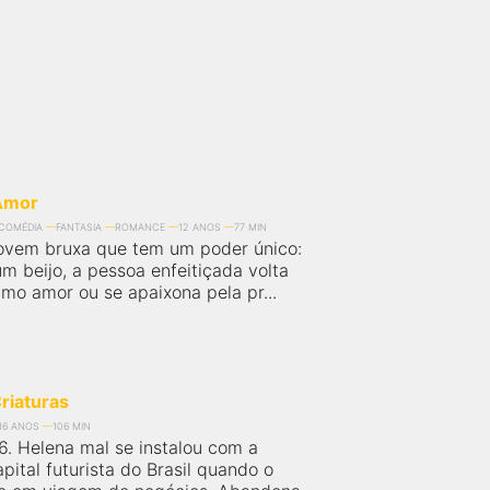
Amor
COMÉDIA
FANTASIA
ROMANCE
12 ANOS
77 MIN
ovem bruxa que tem um poder único:
m beijo, a pessoa enfeitiçada volta
imo amor ou se apaixona pela pr...
riaturas
16 ANOS
106 MIN
86. Helena mal se instalou com a
apital futurista do Brasil quando o