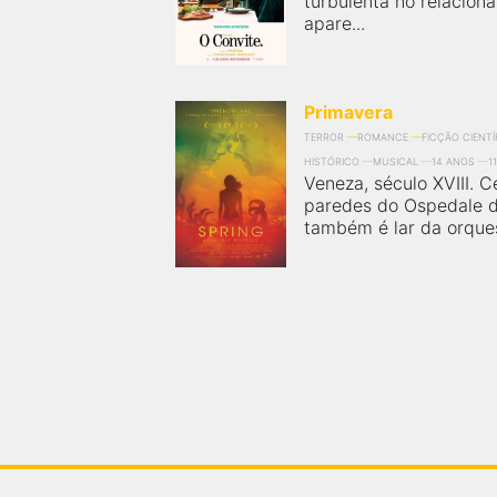
turbulenta no relacion
apare...
Primavera
TERROR
ROMANCE
FICÇÃO CIENTÍ
HISTÓRICO
MUSICAL
14 ANOS
1
Veneza, século XVIII. C
paredes do Ospedale de
também é lar da orques