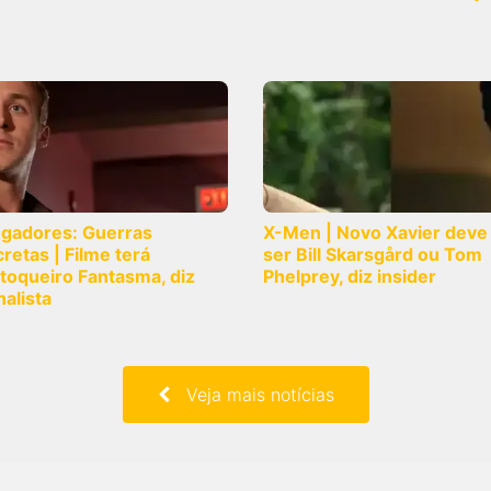
ngadores: Guerras
X-Men | Novo Xavier deve
retas | Filme terá
ser Bill Skarsgård ou Tom
toqueiro Fantasma, diz
Phelprey, diz insider
nalista
Veja mais notícias