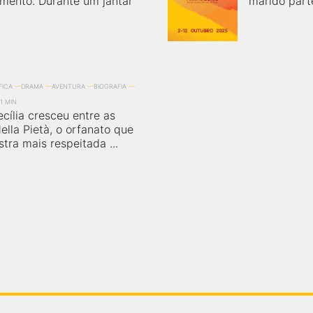
amento. Durante um jantar
marido part
FICA
DRAMA
AVENTURA
BIOGRAFIA
11 MIN
ecília cresceu entre as
lla Pietà, o orfanato que
tra mais respeitada ...