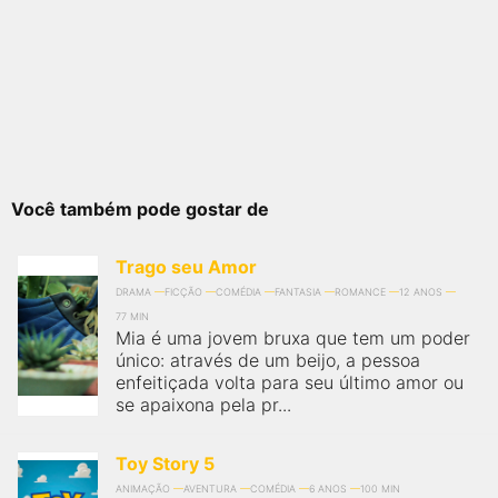
Você também pode gostar de
Trago seu Amor
DRAMA
FICÇÃO
COMÉDIA
FANTASIA
ROMANCE
12 ANOS
77 MIN
Mia é uma jovem bruxa que tem um poder
único: através de um beijo, a pessoa
enfeitiçada volta para seu último amor ou
se apaixona pela pr...
Toy Story 5
ANIMAÇÃO
AVENTURA
COMÉDIA
6 ANOS
100 MIN