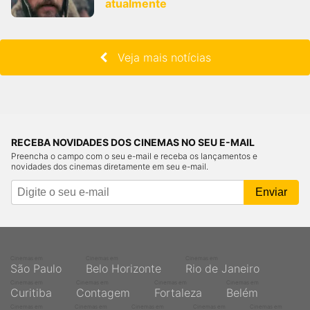
atualmente
Veja mais notícias
RECEBA NOVIDADES DOS CINEMAS NO SEU E-MAIL
Preencha o campo com o seu e-mail e receba os lançamentos e
novidades dos cinemas diretamente em seu e-mail.
Cinemas em
Cinemas em
Cinemas em
São Paulo
Belo Horizonte
Rio de Janeiro
Cinemas em
Cinemas em
Cinemas em
Cinemas em
Curitiba
Contagem
Fortaleza
Belém
Cinemas em
Cinemas em
Cinemas em
Cinemas em
Cinemas em