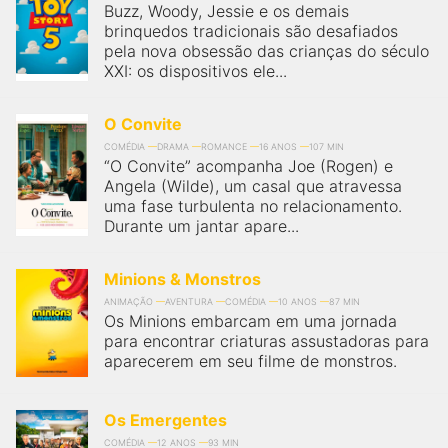
Buzz, Woody, Jessie e os demais
brinquedos tradicionais são desafiados
pela nova obsessão das crianças do século
XXI: os dispositivos ele...
O Convite
COMÉDIA
DRAMA
ROMANCE
16 ANOS
107 MIN
“O Convite” acompanha Joe (Rogen) e
Angela (Wilde), um casal que atravessa
uma fase turbulenta no relacionamento.
Durante um jantar apare...
Minions & Monstros
ANIMAÇÃO
AVENTURA
COMÉDIA
10 ANOS
87 MIN
Os Minions embarcam em uma jornada
para encontrar criaturas assustadoras para
aparecerem em seu filme de monstros.
Os Emergentes
COMÉDIA
12 ANOS
93 MIN