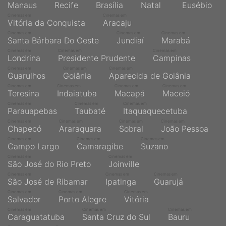
Manaus
Recife
Brasília
Natal
Eusébio
Cinemas em
Cinemas em
Vitória da Conquista
Aracaju
Cinemas em
Cinemas em
Cinemas em
Santa Bárbara Do Oeste
Jundiaí
Marabá
Cinemas em
Cinemas em
Cinemas em
Londrina
Presidente Prudente
Campinas
Cinemas em
Cinemas em
Cinemas em
Guarulhos
Goiânia
Aparecida de Goiânia
Cinemas em
Cinemas em
Cinemas em
Cinemas em
Teresina
Indaiatuba
Macapá
Maceió
Cinemas em
Cinemas em
Cinemas em
Parauapebas
Taubaté
Itaquaquecetuba
Cinemas em
Cinemas em
Cinemas em
Cinemas em
Chapecó
Araraquara
Sobral
João Pessoa
Cinemas em
Cinemas em
Cinemas em
Campo Largo
Camaragibe
Suzano
Cinemas em
Cinemas em
São José do Rio Preto
Joinville
Cinemas em
Cinemas em
Cinemas em
São José de Ribamar
Ipatinga
Guarujá
Cinemas em
Cinemas em
Cinemas em
Salvador
Porto Alegre
Vitória
Cinemas em
Cinemas em
Cinemas em
Caraguatatuba
Santa Cruz do Sul
Bauru