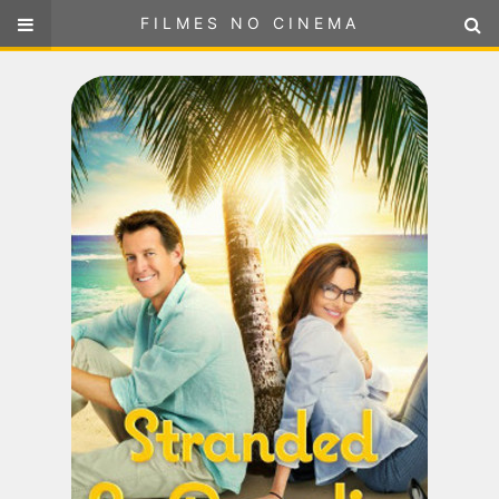
FILMES NO CINEMA
FILMES NO CINEMA
SELECIONE SUA LOCALIZAÇÃO
ou
selecione sua localização
FILMES EM CARTAZ
PRÓXIMOS LANÇAMENTOS
GÊNEROS
NOTÍCIAS
PÁGINA INICIAL
FilmesNoCinema.com.br
é o maior localizador de filmes e
sessões de cinema no Brasil. Através dele, você pode
encontrar os filmes no cinema mais próximos a você ou a