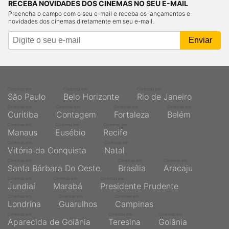
RECEBA NOVIDADES DOS CINEMAS NO SEU E-MAIL
Preencha o campo com o seu e-mail e receba os lançamentos e
novidades dos cinemas diretamente em seu e-mail.
Cinemas em
Cinemas em
Cinemas em
São Paulo
Belo Horizonte
Rio de Janeiro
Cinemas em
Cinemas em
Cinemas em
Cinemas em
Curitiba
Contagem
Fortaleza
Belém
Cinemas em
Cinemas em
Cinemas em
Manaus
Eusébio
Recife
Cinemas em
Cinemas em
Vitória da Conquista
Natal
Cinemas em
Cinemas em
Cinemas em
Santa Bárbara Do Oeste
Brasília
Aracaju
Cinemas em
Cinemas em
Cinemas em
Jundiaí
Marabá
Presidente Prudente
Cinemas em
Cinemas em
Cinemas em
Londrina
Guarulhos
Campinas
Cinemas em
Cinemas em
Cinemas em
Aparecida de Goiânia
Teresina
Goiânia