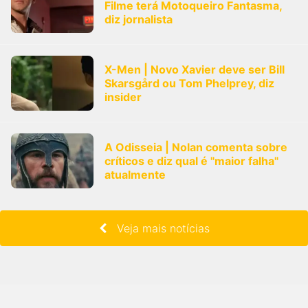
Filme terá Motoqueiro Fantasma,
diz jornalista
X-Men | Novo Xavier deve ser Bill
Skarsgård ou Tom Phelprey, diz
insider
A Odisseia | Nolan comenta sobre
críticos e diz qual é "maior falha"
atualmente
Veja mais notícias