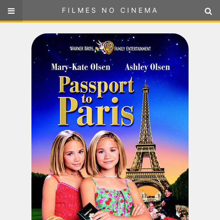
FILMES NO CINEMA
FILMES NO CINEMA
SELECIONE SUA LOCALIZAÇÃO
ou
selecione sua localização
FILMES EM CARTAZ
PRÓXIMOS LANÇAMENTOS
GÊNEROS
NOTÍCIAS
PÁGINA INICIAL
FilmesNoCinema.com.br
é o maior localizador de filmes e
sessões de cinema no Brasil. Através dele, você pode
encontrar os filmes no cinema mais próximos a você ou a