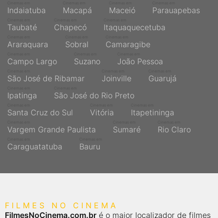
Cinemas em
Cinemas em
Cinemas em
Cinemas em
Indaiatuba
Macapá
Maceió
Parauapebas
Cinemas em
Cinemas em
Cinemas em
Taubaté
Chapecó
Itaquaquecetuba
Cinemas em
Cinemas em
Cinemas em
Araraquara
Sobral
Camaragibe
Cinemas em
Cinemas em
Cinemas em
Campo Largo
Suzano
João Pessoa
Cinemas em
Cinemas em
Cinemas em
São José de Ribamar
Joinville
Guarujá
Cinemas em
Cinemas em
Ipatinga
São José do Rio Preto
Cinemas em
Cinemas em
Cinemas em
Santa Cruz do Sul
Vitória
Itapetininga
Cinemas em
Cinemas em
Cinemas em
Vargem Grande Paulista
Sumaré
Rio Claro
Cinemas em
Cinemas em
Caraguatatuba
Bauru
FILMES NO CINEMA
FilmesNoCinema.com.br
é o maior localizador de filmes