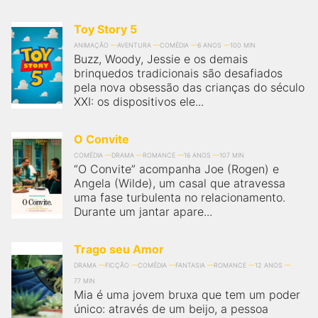
Toy Story 5
ANIMAÇÃO
AVENTURA
COMÉDIA
6 ANOS
100 MIN
Buzz, Woody, Jessie e os demais
brinquedos tradicionais são desafiados
pela nova obsessão das crianças do século
XXI: os dispositivos ele...
O Convite
COMÉDIA
DRAMA
ROMANCE
16 ANOS
107 MIN
“O Convite” acompanha Joe (Rogen) e
Angela (Wilde), um casal que atravessa
uma fase turbulenta no relacionamento.
Durante um jantar apare...
Trago seu Amor
DRAMA
FICÇÃO
COMÉDIA
FANTASIA
ROMANCE
12 ANOS
77 MIN
Mia é uma jovem bruxa que tem um poder
único: através de um beijo, a pessoa