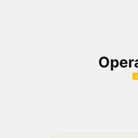
próximos a você ou a qualquer cidade em território
brasileiro. Você pode também acessar informações
sobre cinemas, horários, assistir aos trailers e muito
mais.
Oper
1