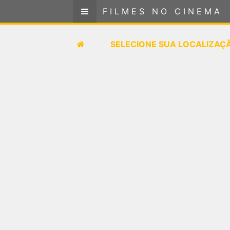
FILMES NO CINEMA
FILMES NO CINEMA
SELECIONE SUA LOCALIZAÇÃO
SELECIONE SUA LOCALIZAÇ
FILMES EM CARTAZ
PRÓXIMOS LANÇAMENTOS
GÊNEROS
NOTÍCIAS
PÁGINA INICIAL
FilmesNoCinema.com.br
é o maior localizador de
filmes e sessões de cinema no Brasil. Através dele,
você pode encontrar os filmes no cinema mais