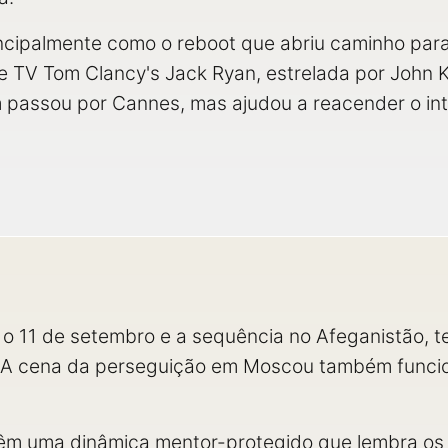
incipalmente como o reboot que abriu caminho par
 de TV Tom Clancy's Jack Ryan, estrelada por John
passou por Cannes, mas ajudou a reacender o inter
 o 11 de setembro e a sequência no Afeganistão, 
o. A cena da perseguição em Moscou também func
 têm uma dinâmica mentor-protegido que lembra os 