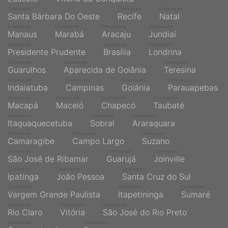
Cinemas em
Cinemas em
Cinemas em
Santa Bárbara Do Oeste
Recife
Natal
Cinemas em
Cinemas em
Cinemas em
Cinemas em
Manaus
Marabá
Aracaju
Jundiaí
Cinemas em
Cinemas em
Cinemas em
Presidente Prudente
Brasília
Londrina
Cinemas em
Cinemas em
Cinemas em
Guarulhos
Aparecida de Goiânia
Teresina
Cinemas em
Cinemas em
Cinemas em
Cinemas em
Indaiatuba
Campinas
Goiânia
Parauapebas
Cinemas em
Cinemas em
Cinemas em
Cinemas em
Macapá
Maceió
Chapecó
Taubaté
Cinemas em
Cinemas em
Cinemas em
Itaquaquecetuba
Sobral
Araraquara
Cinemas em
Cinemas em
Cinemas em
Camaragibe
Campo Largo
Suzano
Cinemas em
Cinemas em
Cinemas em
São José de Ribamar
Guarujá
Joinville
Cinemas em
Cinemas em
Cinemas em
Ipatinga
João Pessoa
Santa Cruz do Sul
Cinemas em
Cinemas em
Cinemas em
Vargem Grande Paulista
Itapetininga
Sumaré
Cinemas em
Cinemas em
Cinemas em
Rio Claro
Vitória
São José do Rio Preto
Cinemas em
Cinemas em