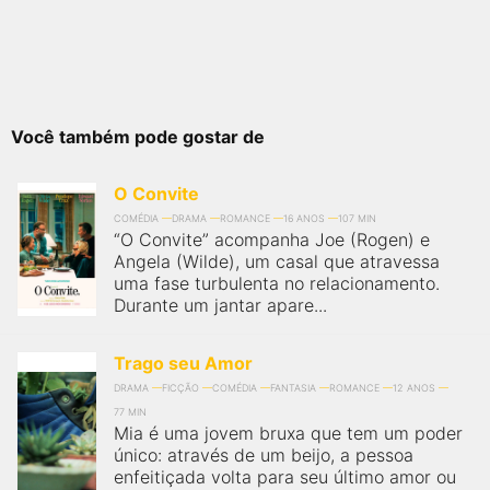
Você também pode gostar de
O Convite
COMÉDIA
DRAMA
ROMANCE
16 ANOS
107 MIN
“O Convite” acompanha Joe (Rogen) e
Angela (Wilde), um casal que atravessa
uma fase turbulenta no relacionamento.
Durante um jantar apare...
Trago seu Amor
DRAMA
FICÇÃO
COMÉDIA
FANTASIA
ROMANCE
12 ANOS
77 MIN
Mia é uma jovem bruxa que tem um poder
único: através de um beijo, a pessoa
enfeitiçada volta para seu último amor ou