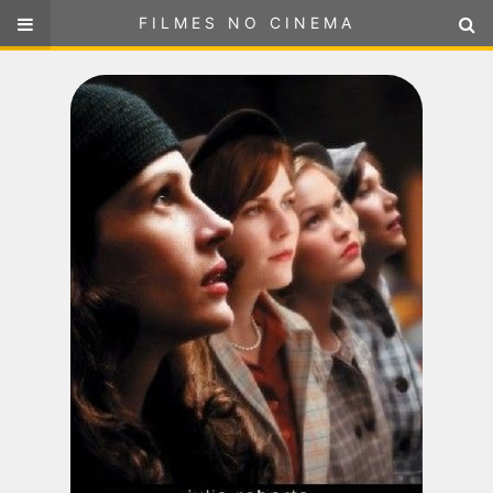
FILMES NO CINEMA
FILMES NO CINEMA
SELECIONE SUA LOCALIZAÇÃO
ou
selecione sua localização
FILMES EM CARTAZ
PRÓXIMOS LANÇAMENTOS
GÊNEROS
NOTÍCIAS
PÁGINA INICIAL
FilmesNoCinema.com.br
é o maior localizador de filmes e
sessões de cinema no Brasil. Através dele, você pode
encontrar os filmes no cinema mais próximos a você ou a