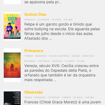
se apaixona pela pr...
Quinze Dias
ROMANCE
SUSPENSE
14 ANOS
100 MIN
Felipe é um garoto gordo e tímido que
sofre bullying na escola. Ele aguarda pelas
férias de julho desde o início das aulas.
Afastado dos ...
Primavera
TERROR
ROMANCE
FICÇÃO CIENTÍFICA
DRAMA
AVENTURA
BIOGRAFIA
HISTÓRICO
MUSICAL
14 ANOS
111 MIN
Veneza, século XVIII. Cecília cresceu entre
as paredes do Ospedale della Pietà, o
orfanato que também é lar da orquestra
mais respeitada ...
Obsessão
DRAMA
ROMANCE
SUSPENSE
TERROR
18 ANOS
108 MIN
Frances (Chloë Grace Moretz) é uma jovem