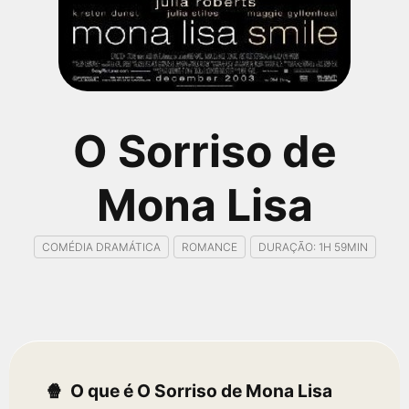
qualquer cidade em território brasileiro. Você pode também
acessar informações sobre cinemas, horários, assistir aos
trailers e muito mais.
O Sorriso de
Mona Lisa
COMÉDIA DRAMÁTICA
ROMANCE
DURAÇÃO: 1H 59MIN
O que é O Sorriso de Mona Lisa