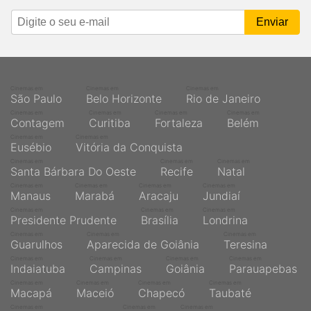
Cinemas em
Cinemas em
Cinemas em
São Paulo
Belo Horizonte
Rio de Janeiro
Cinemas em
Cinemas em
Cinemas em
Cinemas em
Contagem
Curitiba
Fortaleza
Belém
Cinemas em
Cinemas em
Eusébio
Vitória da Conquista
Cinemas em
Cinemas em
Cinemas em
Santa Bárbara Do Oeste
Recife
Natal
Cinemas em
Cinemas em
Cinemas em
Cinemas em
Manaus
Marabá
Aracaju
Jundiaí
Cinemas em
Cinemas em
Cinemas em
Presidente Prudente
Brasília
Londrina
Cinemas em
Cinemas em
Cinemas em
Guarulhos
Aparecida de Goiânia
Teresina
Cinemas em
Cinemas em
Cinemas em
Cinemas em
Indaiatuba
Campinas
Goiânia
Parauapebas
Cinemas em
Cinemas em
Cinemas em
Cinemas em
Macapá
Maceió
Chapecó
Taubaté
Cinemas em
Cinemas em
Cinemas em