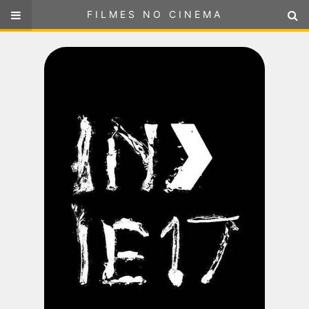
FILMES NO CINEMA
FILMES NO CINEMA
SELECIONE SUA LOCALIZAÇÃO
ou
selecione sua localização
FILMES EM CARTAZ
PRÓXIMOS LANÇAMENTOS
GÊNEROS
NOTÍCIAS
PÁGINA INICIAL
FilmesNoCinema.com.br
é o maior localizador de filmes e
sessões de cinema no Brasil. Através dele, você pode
encontrar os filmes no cinema mais próximos a você ou a