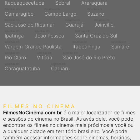
Itaquaquecetuba
Sobral
Araraquara
Cinemas em
Cinemas em
Cinemas em
Camaragibe
Campo Largo
Suzano
Cinemas em
Cinemas em
Cinemas em
São José de Ribamar
Guarujá
Joinville
Cinemas em
Cinemas em
Cinemas em
Ipatinga
João Pessoa
Santa Cruz do Sul
Cinemas em
Cinemas em
Cinemas em
Vargem Grande Paulista
Itapetininga
Sumaré
Cinemas em
Cinemas em
Cinemas em
Rio Claro
Vitória
São José do Rio Preto
Cinemas em
Cinemas em
Caraguatatuba
Caruaru
FILMES NO CINEMA
FilmesNoCinema.com.br
é o maior localizador de filmes
e sessões de cinema no Brasil. Através dele, você pode
encontrar os filmes no cinema mais próximos a você ou
a qualquer cidade em território brasileiro. Você pode
também acessar informações sobre cinemas, horários,