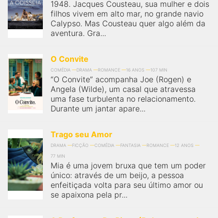
1948. Jacques Cousteau, sua mulher e dois
filhos vivem em alto mar, no grande navio
Calypso. Mas Cousteau quer algo além da
aventura. Gra...
O Convite
COMÉDIA
DRAMA
ROMANCE
16 ANOS
107 MIN
“O Convite” acompanha Joe (Rogen) e
Angela (Wilde), um casal que atravessa
uma fase turbulenta no relacionamento.
Durante um jantar apare...
Trago seu Amor
DRAMA
FICÇÃO
COMÉDIA
FANTASIA
ROMANCE
12 ANOS
77 MIN
Mia é uma jovem bruxa que tem um poder
único: através de um beijo, a pessoa
enfeitiçada volta para seu último amor ou
se apaixona pela pr...