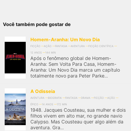
Você também pode gostar de
Homem-Aranha: Um Novo Dia
FICÇÃO
AÇÃO
FANTASIA
AVENTURA
FICÇÃO CIENTÍFICA
12 ANOS
144 MIN
Após o fenômeno global de Homem-
Aranha: Sem Volta Para Casa, Homem-
Aranha: Um Novo Dia marca um capítulo
totalmente novo para Peter Parke...
A Odisseia
AVENTURA
BIOGRAFIA
FANTASIA
DRAMA
FICÇÃO
AÇÃO
ÉPICO
14 ANOS
172 MIN
1948. Jacques Cousteau, sua mulher e dois
filhos vivem em alto mar, no grande navio
Calypso. Mas Cousteau quer algo além da
aventura. Gra...