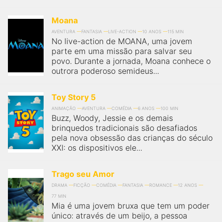
Moana
AVENTURA
FANTASIA
LIVE-ACTION
10 ANOS
115 MIN
No live-action de MOANA, uma jovem
parte em uma missão para salvar seu
povo. Durante a jornada, Moana conhece o
outrora poderoso semideus...
Toy Story 5
ANIMAÇÃO
AVENTURA
COMÉDIA
6 ANOS
100 MIN
Buzz, Woody, Jessie e os demais
brinquedos tradicionais são desafiados
pela nova obsessão das crianças do século
XXI: os dispositivos ele...
Trago seu Amor
DRAMA
FICÇÃO
COMÉDIA
FANTASIA
ROMANCE
12 ANOS
77 MIN
Mia é uma jovem bruxa que tem um poder
único: através de um beijo, a pessoa