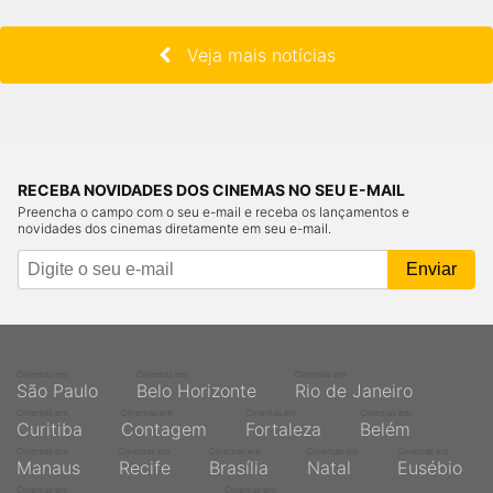
Veja mais notícias
RECEBA NOVIDADES DOS CINEMAS NO SEU E-MAIL
Preencha o campo com o seu e-mail e receba os lançamentos e
novidades dos cinemas diretamente em seu e-mail.
Cinemas em
Cinemas em
Cinemas em
São Paulo
Belo Horizonte
Rio de Janeiro
Cinemas em
Cinemas em
Cinemas em
Cinemas em
Curitiba
Contagem
Fortaleza
Belém
Cinemas em
Cinemas em
Cinemas em
Cinemas em
Cinemas em
Manaus
Recife
Brasília
Natal
Eusébio
Cinemas em
Cinemas em