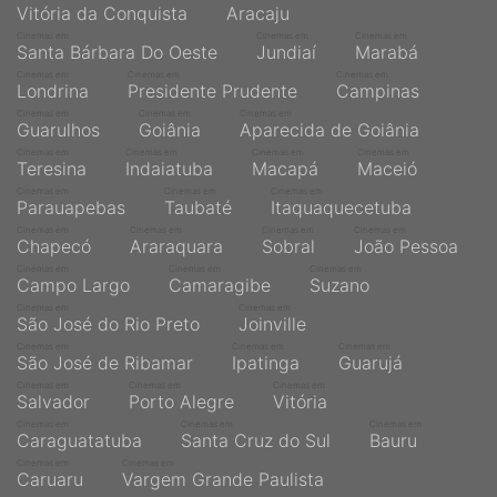
Vitória da Conquista
Aracaju
Cinemas em
Cinemas em
Cinemas em
Santa Bárbara Do Oeste
Jundiaí
Marabá
Cinemas em
Cinemas em
Cinemas em
Londrina
Presidente Prudente
Campinas
Cinemas em
Cinemas em
Cinemas em
Guarulhos
Goiânia
Aparecida de Goiânia
Cinemas em
Cinemas em
Cinemas em
Cinemas em
Teresina
Indaiatuba
Macapá
Maceió
Cinemas em
Cinemas em
Cinemas em
Parauapebas
Taubaté
Itaquaquecetuba
Cinemas em
Cinemas em
Cinemas em
Cinemas em
Chapecó
Araraquara
Sobral
João Pessoa
Cinemas em
Cinemas em
Cinemas em
Campo Largo
Camaragibe
Suzano
Cinemas em
Cinemas em
São José do Rio Preto
Joinville
Cinemas em
Cinemas em
Cinemas em
São José de Ribamar
Ipatinga
Guarujá
Cinemas em
Cinemas em
Cinemas em
Salvador
Porto Alegre
Vitória
Cinemas em
Cinemas em
Cinemas em
Caraguatatuba
Santa Cruz do Sul
Bauru
Cinemas em
Cinemas em
Caruaru
Vargem Grande Paulista