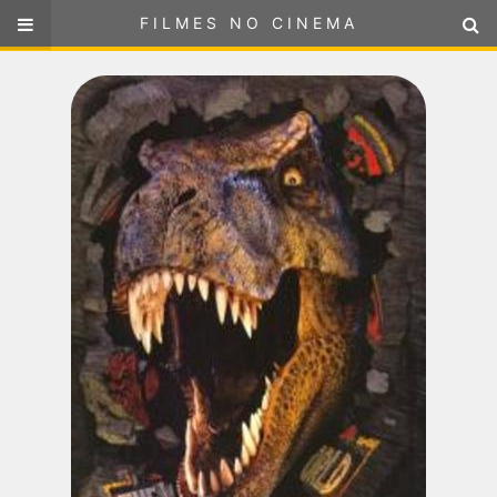
FILMES NO CINEMA
FILMES NO CINEMA
SELECIONE SUA LOCALIZAÇÃO
ou
selecione sua localização
FILMES EM CARTAZ
PRÓXIMOS LANÇAMENTOS
GÊNEROS
NOTÍCIAS
PÁGINA INICIAL
FilmesNoCinema.com.br
é o maior localizador de filmes e
sessões de cinema no Brasil. Através dele, você pode
encontrar os filmes no cinema mais próximos a você ou a