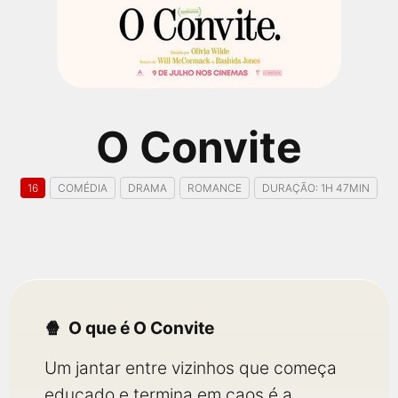
qualquer cidade em território brasileiro. Você pode também
acessar informações sobre cinemas, horários, assistir aos
trailers e muito mais.
O Convite
16
COMÉDIA
DRAMA
ROMANCE
DURAÇÃO: 1H 47MIN
O que é O Convite
Um jantar entre vizinhos que começa
educado e termina em caos é a