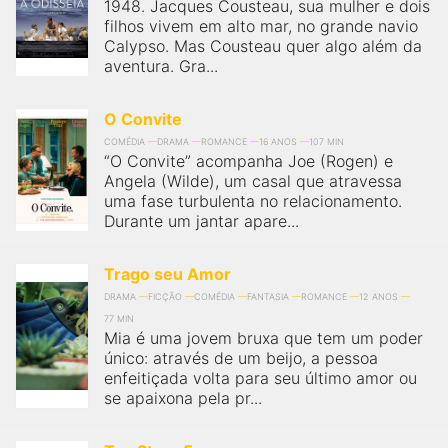
1948. Jacques Cousteau, sua mulher e dois
filhos vivem em alto mar, no grande navio
Calypso. Mas Cousteau quer algo além da
aventura. Gra...
O Convite
COMÉDIA
DRAMA
ROMANCE
16 ANOS
107 MIN
“O Convite” acompanha Joe (Rogen) e
Angela (Wilde), um casal que atravessa
uma fase turbulenta no relacionamento.
Durante um jantar apare...
Trago seu Amor
DRAMA
FICÇÃO
COMÉDIA
FANTASIA
ROMANCE
12 ANOS
77 MIN
Mia é uma jovem bruxa que tem um poder
único: através de um beijo, a pessoa
enfeitiçada volta para seu último amor ou
se apaixona pela pr...