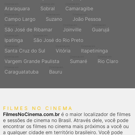
Cinemas em
Cinemas em
Cinemas em
Araraquara
Sobral
Camaragibe
Cinemas em
Cinemas em
Cinemas em
Campo Largo
Suzano
João Pessoa
Cinemas em
Cinemas em
Cinemas em
São José de Ribamar
Joinville
Guarujá
Cinemas em
Cinemas em
Ipatinga
São José do Rio Preto
Cinemas em
Cinemas em
Cinemas em
Santa Cruz do Sul
Vitória
Itapetininga
Cinemas em
Cinemas em
Cinemas em
Vargem Grande Paulista
Sumaré
Rio Claro
Cinemas em
Cinemas em
Caraguatatuba
Bauru
FILMES NO CINEMA
FilmesNoCinema.com.br
é o maior localizador de filmes
e sessões de cinema no Brasil. Através dele, você pode
encontrar os filmes no cinema mais próximos a você ou
a qualquer cidade em território brasileiro. Você pode