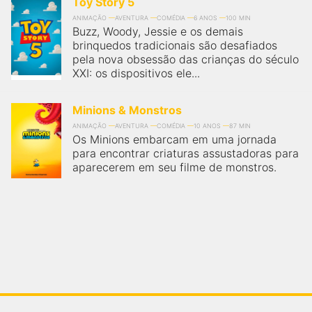
Toy Story 5
ANIMAÇÃO
AVENTURA
COMÉDIA
6 ANOS
100 MIN
Buzz, Woody, Jessie e os demais
brinquedos tradicionais são desafiados
pela nova obsessão das crianças do século
XXI: os dispositivos ele...
Minions & Monstros
ANIMAÇÃO
AVENTURA
COMÉDIA
10 ANOS
87 MIN
Os Minions embarcam em uma jornada
para encontrar criaturas assustadoras para
aparecerem em seu filme de monstros.