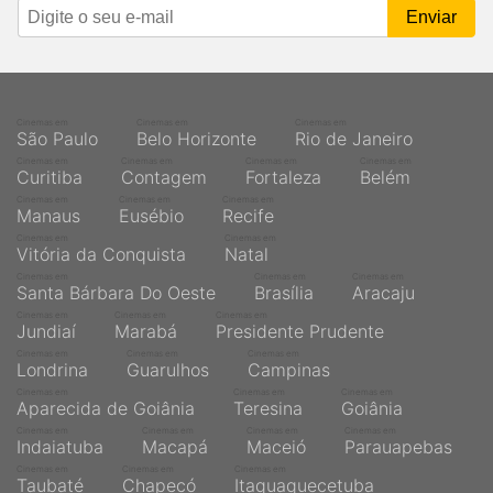
Cinemas em
Cinemas em
Cinemas em
São Paulo
Belo Horizonte
Rio de Janeiro
Cinemas em
Cinemas em
Cinemas em
Cinemas em
Curitiba
Contagem
Fortaleza
Belém
Cinemas em
Cinemas em
Cinemas em
Manaus
Eusébio
Recife
Cinemas em
Cinemas em
Vitória da Conquista
Natal
Cinemas em
Cinemas em
Cinemas em
Santa Bárbara Do Oeste
Brasília
Aracaju
Cinemas em
Cinemas em
Cinemas em
Jundiaí
Marabá
Presidente Prudente
Cinemas em
Cinemas em
Cinemas em
Londrina
Guarulhos
Campinas
Cinemas em
Cinemas em
Cinemas em
Aparecida de Goiânia
Teresina
Goiânia
Cinemas em
Cinemas em
Cinemas em
Cinemas em
Indaiatuba
Macapá
Maceió
Parauapebas
Cinemas em
Cinemas em
Cinemas em
Taubaté
Chapecó
Itaquaquecetuba