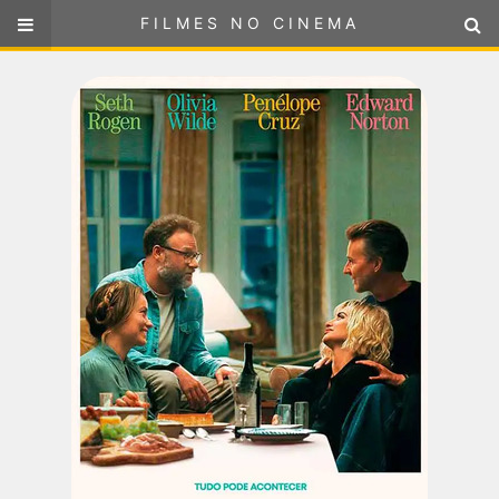
FILMES NO CINEMA
FILMES NO CINEMA
SELECIONE SUA LOCALIZAÇÃO
ou
selecione sua localização
FILMES EM CARTAZ
PRÓXIMOS LANÇAMENTOS
GÊNEROS
NOTÍCIAS
PÁGINA INICIAL
FilmesNoCinema.com.br
é o maior localizador de filmes e
sessões de cinema no Brasil. Através dele, você pode
encontrar os filmes no cinema mais próximos a você ou a