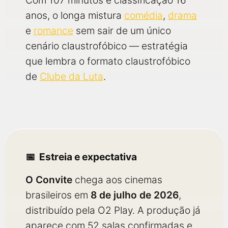
Com 107 minutos e classificação 16
anos, o longa mistura
comédia
,
drama
e
romance
sem sair de um único
cenário claustrofóbico — estratégia
que lembra o formato claustrofóbico
de
Clube da Luta
.
Estreia e expectativa
O Convite
chega aos cinemas
brasileiros em
8 de julho de 2026
,
distribuído pela O2 Play. A produção já
aparece com 52 salas confirmadas e