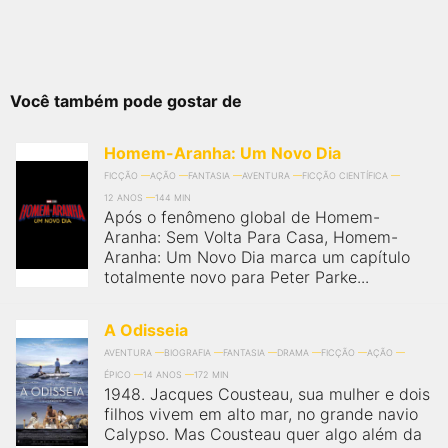
Você também pode gostar de
Homem-Aranha: Um Novo Dia
FICÇÃO
AÇÃO
FANTASIA
AVENTURA
FICÇÃO CIENTÍFICA
12 ANOS
144 MIN
Após o fenômeno global de Homem-
Aranha: Sem Volta Para Casa, Homem-
Aranha: Um Novo Dia marca um capítulo
totalmente novo para Peter Parke...
A Odisseia
AVENTURA
BIOGRAFIA
FANTASIA
DRAMA
FICÇÃO
AÇÃO
ÉPICO
14 ANOS
172 MIN
1948. Jacques Cousteau, sua mulher e dois
filhos vivem em alto mar, no grande navio
Calypso. Mas Cousteau quer algo além da