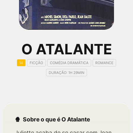
qualquer cidade em território brasileiro. Você pode também
acessar informações sobre cinemas, horários, assistir aos
trailers e muito mais.
O ATALANTE
14
FICÇÃO
COMÉDIA DRAMÁTICA
ROMANCE
DURAÇÃO: 1H 29MIN
Sobre o que é O Atalante
Juliette acaba de se casar com Jean,