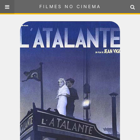
FILMES NO CINEMA
FILMES NO CINEMA
SELECIONE SUA LOCALIZAÇÃO
ou
selecione sua localização
FILMES EM CARTAZ
PRÓXIMOS LANÇAMENTOS
GÊNEROS
NOTÍCIAS
PÁGINA INICIAL
FilmesNoCinema.com.br
é o maior localizador de filmes e
sessões de cinema no Brasil. Através dele, você pode
encontrar os filmes no cinema mais próximos a você ou a