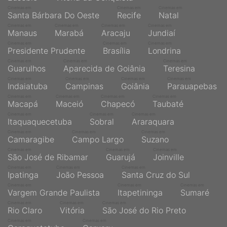
Cinemas em
Cinemas em
Cinemas em
Santa Bárbara Do Oeste
Recife
Natal
Cinemas em
Cinemas em
Cinemas em
Cinemas em
Manaus
Marabá
Aracaju
Jundiaí
Cinemas em
Cinemas em
Cinemas em
Presidente Prudente
Brasília
Londrina
Cinemas em
Cinemas em
Cinemas em
Guarulhos
Aparecida de Goiânia
Teresina
Cinemas em
Cinemas em
Cinemas em
Cinemas em
Indaiatuba
Campinas
Goiânia
Parauapebas
Cinemas em
Cinemas em
Cinemas em
Cinemas em
Macapá
Maceió
Chapecó
Taubaté
Cinemas em
Cinemas em
Cinemas em
Itaquaquecetuba
Sobral
Araraquara
Cinemas em
Cinemas em
Cinemas em
Camaragibe
Campo Largo
Suzano
Cinemas em
Cinemas em
Cinemas em
São José de Ribamar
Guarujá
Joinville
Cinemas em
Cinemas em
Cinemas em
Ipatinga
João Pessoa
Santa Cruz do Sul
Cinemas em
Cinemas em
Cinemas em
Vargem Grande Paulista
Itapetininga
Sumaré
Cinemas em
Cinemas em
Cinemas em
Rio Claro
Vitória
São José do Rio Preto
Cinemas em
Cinemas em