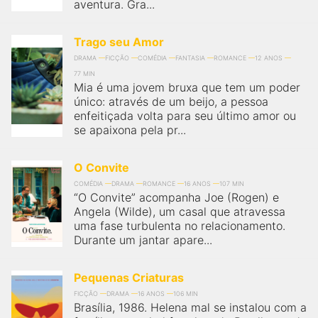
aventura. Gra...
Trago seu Amor
DRAMA
FICÇÃO
COMÉDIA
FANTASIA
ROMANCE
12 ANOS
77 MIN
Mia é uma jovem bruxa que tem um poder
único: através de um beijo, a pessoa
enfeitiçada volta para seu último amor ou
se apaixona pela pr...
O Convite
COMÉDIA
DRAMA
ROMANCE
16 ANOS
107 MIN
“O Convite” acompanha Joe (Rogen) e
Angela (Wilde), um casal que atravessa
uma fase turbulenta no relacionamento.
Durante um jantar apare...
Pequenas Criaturas
FICÇÃO
DRAMA
16 ANOS
106 MIN
Brasília, 1986. Helena mal se instalou com a