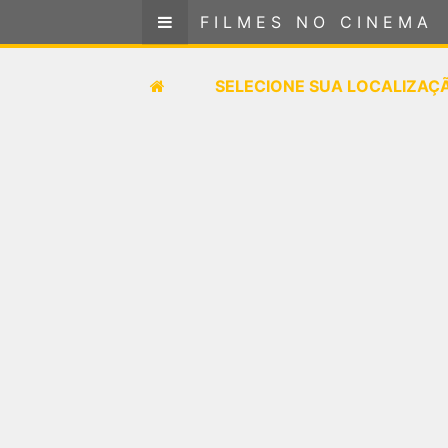
FILMES NO CINEMA
FILMES NO CINEMA
SELECIONE SUA LOCALIZAÇÃO
SELECIONE SUA LOCALIZAÇ
FILMES EM CARTAZ
PRÓXIMOS LANÇAMENTOS
GÊNEROS
NOTÍCIAS
PÁGINA INICIAL
FilmesNoCinema.com.br
é o maior localizador de
filmes e sessões de cinema no Brasil. Através dele,
você pode encontrar os filmes no cinema mais