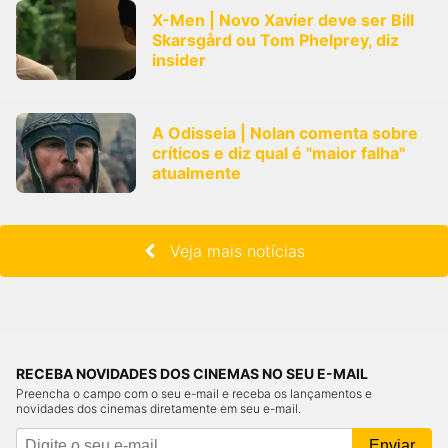
X-Men | Novo Xavier deve ser Bill
Skarsgård ou Tom Phelprey, diz
insider
A Odisseia | Nolan comenta sobre
críticos e diz qual é "maior falha"
atualmente
Veja mais notícias
RECEBA NOVIDADES DOS CINEMAS NO SEU E-MAIL
Preencha o campo com o seu e-mail e receba os lançamentos e
novidades dos cinemas diretamente em seu e-mail.