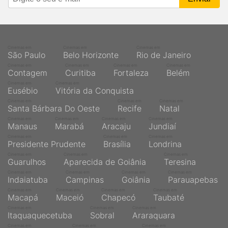
Cinemas em
Cinemas em
Cinemas em
São Paulo
Belo Horizonte
Rio de Janeiro
Cinemas em
Cinemas em
Cinemas em
Cinemas em
Contagem
Curitiba
Fortaleza
Belém
Cinemas em
Cinemas em
Eusébio
Vitória da Conquista
Cinemas em
Cinemas em
Cinemas em
Santa Bárbara Do Oeste
Recife
Natal
Cinemas em
Cinemas em
Cinemas em
Cinemas em
Manaus
Marabá
Aracaju
Jundiaí
Cinemas em
Cinemas em
Cinemas em
Presidente Prudente
Brasília
Londrina
Cinemas em
Cinemas em
Cinemas em
Guarulhos
Aparecida de Goiânia
Teresina
Cinemas em
Cinemas em
Cinemas em
Cinemas em
Indaiatuba
Campinas
Goiânia
Parauapebas
Cinemas em
Cinemas em
Cinemas em
Cinemas em
Macapá
Maceió
Chapecó
Taubaté
Cinemas em
Cinemas em
Cinemas em
Itaquaquecetuba
Sobral
Araraquara
Cinemas em
Cinemas em
Cinemas em