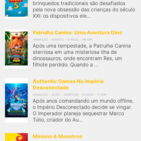
brinquedos tradicionais são desafiados
pela nova obsessão das crianças do século
XXI: os dispositivos ele...
Patrulha Canina: Uma Aventura Dino
ANIMAÇÃO
INFANTIL
6 ANOS
88 MIN
Após uma tempestade, a Patrulha Canina
aterrissa em uma misteriosa ilha de
dinossauros, onde encontram Rex, um
filhote perdido. Quando a ...
Authentic Games No Império
Desconectado
ANIMAÇÃO
AÇÃO
AVENTURA
6 ANOS
71 MIN
Após anos comandando um mundo offline,
o Império Desconectado decide se vingar.
O Imperador planeja sequestrar Marco
Túlio, criador do Au...
Minions & Monstros