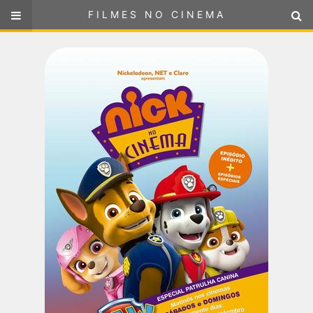
FILMES NO CINEMA
FILMES NO CINEMA
SELECIONE SUA LOCALIZAÇÃO
ou
selecione sua localização
FILMES EM CARTAZ
PRÓXIMOS LANÇAMENTOS
GÊNEROS
NOTÍCIAS
PÁGINA INICIAL
FilmesNoCinema.com.br
é o maior localizador de filmes e
sessões de cinema no Brasil. Através dele, você pode
encontrar os filmes no cinema mais próximos a você ou a