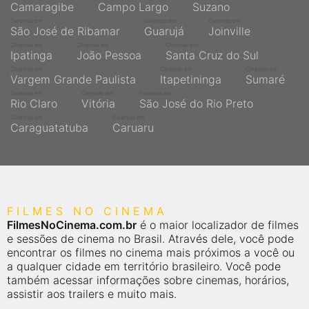
Camaragibe
Campo Largo
Suzano
Cinemas em
Cinemas em
Cinemas em
São José de Ribamar
Guarujá
Joinville
Cinemas em
Cinemas em
Cinemas em
Ipatinga
João Pessoa
Santa Cruz do Sul
Cinemas em
Cinemas em
Cinemas em
Vargem Grande Paulista
Itapetininga
Sumaré
Cinemas em
Cinemas em
Cinemas em
Rio Claro
Vitória
São José do Rio Preto
Cinemas em
Cinemas em
Caraguatatuba
Caruaru
FILMES NO CINEMA
FilmesNoCinema.com.br
é o maior localizador de filmes
e sessões de cinema no Brasil. Através dele, você pode
encontrar os filmes no cinema mais próximos a você ou
a qualquer cidade em território brasileiro. Você pode
também acessar informações sobre cinemas, horários,
assistir aos trailers e muito mais.