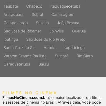
Cinemas em
Cinemas em
Cinemas em
Taubaté
Chapecó
Itaquaquecetuba
Cinemas em
Cinemas em
Cinemas em
Araraquara
Sobral
Camaragibe
Cinemas em
Cinemas em
Cinemas em
Campo Largo
Suzano
João Pessoa
Cinemas em
Cinemas em
Cinemas em
São José de Ribamar
Joinville
Guarujá
Cinemas em
Cinemas em
Ipatinga
São José do Rio Preto
Cinemas em
Cinemas em
Cinemas em
Santa Cruz do Sul
Vitória
Itapetininga
Cinemas em
Cinemas em
Cinemas em
Vargem Grande Paulista
Sumaré
Rio Claro
Cinemas em
Cinemas em
Caraguatatuba
Bauru
FILMES NO CINEMA
FilmesNoCinema.com.br
é o maior localizador de filmes
e sessões de cinema no Brasil. Através dele, você pode