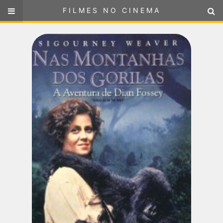
FILMES NO CINEMA
FILMES NO CINEMA
SELECIONE SUA LOCALIZAÇÃO
ou
selecione sua localização
FILMES EM CARTAZ
PRÓXIMOS LANÇAMENTOS
GÊNEROS
NOTÍCIAS
PÁGINA INICIAL
FilmesNoCinema.com.br
é o maior localizador de filmes e
sessões de cinema no Brasil. Através dele, você pode
encontrar os filmes no cinema mais próximos a você ou a