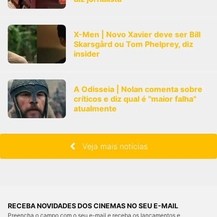
X-Men | Novo Xavier deve ser Bill
Skarsgård ou Tom Phelprey, diz
insider
A Odisseia | Nolan comenta sobre
críticos e diz qual é "maior falha"
atualmente
Veja mais notícias
RECEBA NOVIDADES DOS CINEMAS NO SEU E-MAIL
Preencha o campo com o seu e-mail e receba os lançamentos e