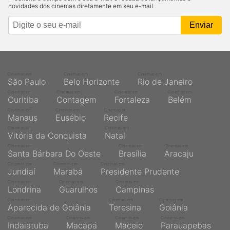
novidades dos cinemas diretamente em seu e-mail.
Cinemas em
Cinemas em
Cinemas em
São Paulo
Belo Horizonte
Rio de Janeiro
Cinemas em
Cinemas em
Cinemas em
Cinemas em
Curitiba
Contagem
Fortaleza
Belém
Cinemas em
Cinemas em
Cinemas em
Manaus
Eusébio
Recife
Cinemas em
Cinemas em
Vitória da Conquista
Natal
Cinemas em
Cinemas em
Cinemas em
Santa Bárbara Do Oeste
Brasília
Aracaju
Cinemas em
Cinemas em
Cinemas em
Jundiaí
Marabá
Presidente Prudente
Cinemas em
Cinemas em
Cinemas em
Londrina
Guarulhos
Campinas
Cinemas em
Cinemas em
Cinemas em
Aparecida de Goiânia
Teresina
Goiânia
Cinemas em
Cinemas em
Cinemas em
Cinemas em
Indaiatuba
Macapá
Maceió
Parauapebas