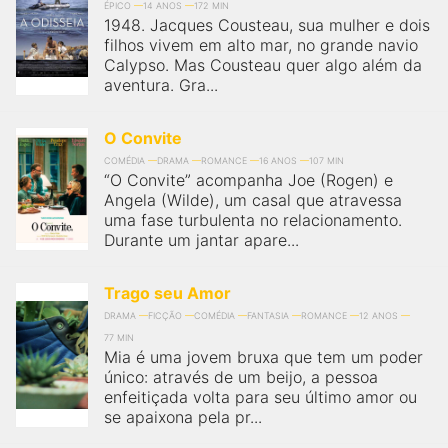
ÉPICO
14 ANOS
172 MIN
1948. Jacques Cousteau, sua mulher e dois
filhos vivem em alto mar, no grande navio
Calypso. Mas Cousteau quer algo além da
aventura. Gra...
O Convite
COMÉDIA
DRAMA
ROMANCE
16 ANOS
107 MIN
“O Convite” acompanha Joe (Rogen) e
Angela (Wilde), um casal que atravessa
uma fase turbulenta no relacionamento.
Durante um jantar apare...
Trago seu Amor
DRAMA
FICÇÃO
COMÉDIA
FANTASIA
ROMANCE
12 ANOS
77 MIN
Mia é uma jovem bruxa que tem um poder
único: através de um beijo, a pessoa
enfeitiçada volta para seu último amor ou
se apaixona pela pr...