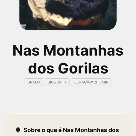
qualquer cidade em território brasileiro. Você pode também
acessar informações sobre cinemas, horários, assistir aos
trailers e muito mais.
Nas Montanhas
dos Gorilas
DRAMA
BIOGRAFIA
DURAÇÃO: 2H 8MIN
Sobre o que é Nas Montanhas dos