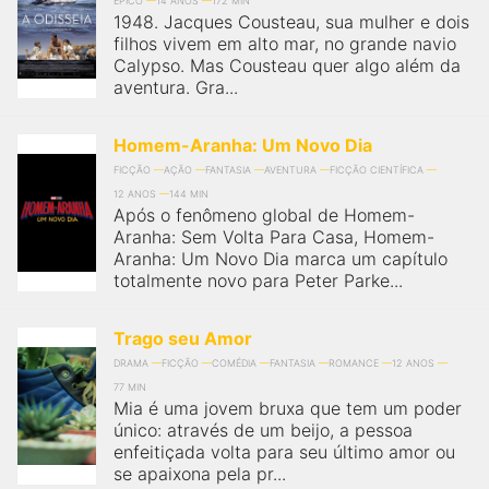
ÉPICO
14 ANOS
172 MIN
1948. Jacques Cousteau, sua mulher e dois
filhos vivem em alto mar, no grande navio
Calypso. Mas Cousteau quer algo além da
aventura. Gra...
Homem-Aranha: Um Novo Dia
FICÇÃO
AÇÃO
FANTASIA
AVENTURA
FICÇÃO CIENTÍFICA
12 ANOS
144 MIN
Após o fenômeno global de Homem-
Aranha: Sem Volta Para Casa, Homem-
Aranha: Um Novo Dia marca um capítulo
totalmente novo para Peter Parke...
Trago seu Amor
DRAMA
FICÇÃO
COMÉDIA
FANTASIA
ROMANCE
12 ANOS
77 MIN
Mia é uma jovem bruxa que tem um poder
único: através de um beijo, a pessoa
enfeitiçada volta para seu último amor ou
se apaixona pela pr...