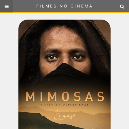
FILMES NO CINEMA
FILMES NO CINEMA
SELECIONE SUA LOCALIZAÇÃO
ou
selecione sua localização
FILMES EM CARTAZ
PRÓXIMOS LANÇAMENTOS
GÊNEROS
NOTÍCIAS
PÁGINA INICIAL
FilmesNoCinema.com.br
é o maior localizador de filmes e
sessões de cinema no Brasil. Através dele, você pode
encontrar os filmes no cinema mais próximos a você ou a