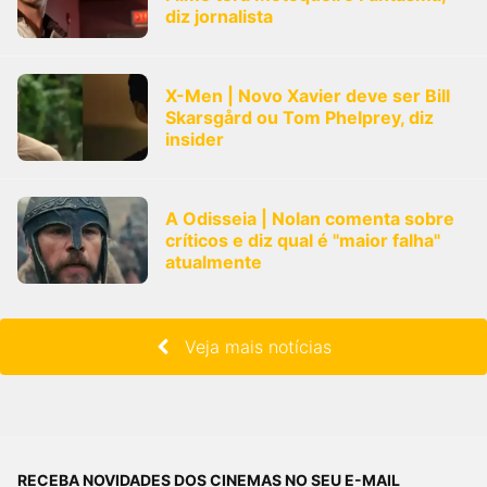
diz jornalista
X-Men | Novo Xavier deve ser Bill
Skarsgård ou Tom Phelprey, diz
insider
A Odisseia | Nolan comenta sobre
críticos e diz qual é "maior falha"
atualmente
Veja mais notícias
RECEBA NOVIDADES DOS CINEMAS NO SEU E-MAIL