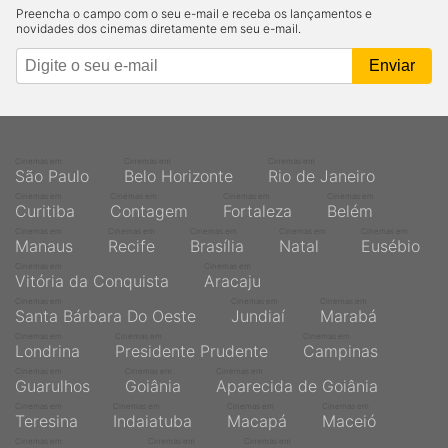
Preencha o campo com o seu e-mail e receba os lançamentos e
novidades dos cinemas diretamente em seu e-mail.
Cinemas em
Cinemas em
Cinemas em
São Paulo
Belo Horizonte
Rio de Janeiro
Cinemas em
Cinemas em
Cinemas em
Cinemas em
Curitiba
Contagem
Fortaleza
Belém
Cinemas em
Cinemas em
Cinemas em
Cinemas em
Cinemas em
Manaus
Recife
Brasília
Natal
Eusébio
Cinemas em
Cinemas em
Vitória da Conquista
Aracaju
Cinemas em
Cinemas em
Cinemas em
Santa Bárbara Do Oeste
Jundiaí
Marabá
Cinemas em
Cinemas em
Cinemas em
Londrina
Presidente Prudente
Campinas
Cinemas em
Cinemas em
Cinemas em
Guarulhos
Goiânia
Aparecida de Goiânia
Cinemas em
Cinemas em
Cinemas em
Cinemas em
Teresina
Indaiatuba
Macapá
Maceió
Cinemas em
Cinemas em
Cinemas em