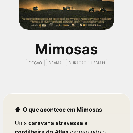
qualquer cidade em território brasileiro. Você pode também
acessar informações sobre cinemas, horários, assistir aos
trailers e muito mais.
Mimosas
FICÇÃO
DRAMA
DURAÇÃO: 1H 33MIN
O que acontece em Mimosas
Uma
caravana atravessa a
cordilheira do Atlas
carregando o