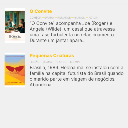
O Convite
COMÉDIA
DRAMA
ROMANCE
16 ANOS
107 MIN
“O Convite” acompanha Joe (Rogen) e
Angela (Wilde), um casal que atravessa
uma fase turbulenta no relacionamento.
Durante um jantar apare...
Pequenas Criaturas
FICÇÃO
DRAMA
16 ANOS
106 MIN
Brasília, 1986. Helena mal se instalou com a
família na capital futurista do Brasil quando
o marido parte em viagem de negócios.
Abandona...