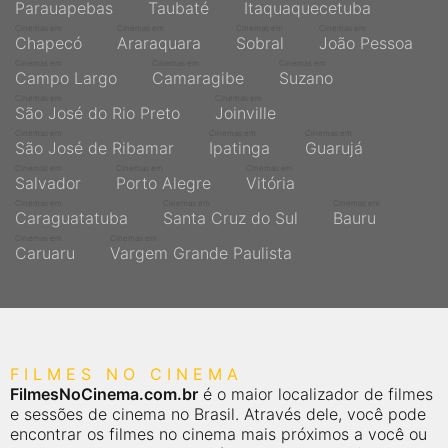
Parauapebas
Taubaté
Itaquaquecetuba
Cinemas em
Cinemas em
Cinemas em
Cinemas em
Chapecó
Araraquara
Sobral
João Pessoa
Cinemas em
Cinemas em
Cinemas em
Campo Largo
Camaragibe
Suzano
Cinemas em
Cinemas em
São José do Rio Preto
Joinville
Cinemas em
Cinemas em
Cinemas em
São José de Ribamar
Ipatinga
Guarujá
Cinemas em
Cinemas em
Cinemas em
Salvador
Porto Alegre
Vitória
Cinemas em
Cinemas em
Cinemas em
Caraguatatuba
Santa Cruz do Sul
Bauru
Cinemas em
Cinemas em
Caruaru
Vargem Grande Paulista
FILMES NO CINEMA
FilmesNoCinema.com.br
é o maior localizador de filmes
e sessões de cinema no Brasil. Através dele, você pode
encontrar os filmes no cinema mais próximos a você ou