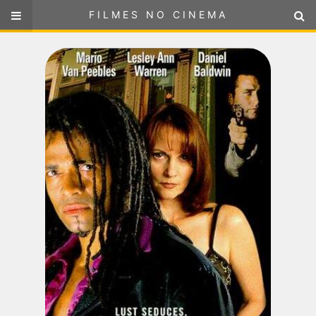
FILMES NO CINEMA
FILMES NO CINEMA
SELECIONE SUA LOCALIZAÇÃO
ou
selecione sua localização
FILMES EM CARTAZ
PRÓXIMOS LANÇAMENTOS
GÊNEROS
NOTÍCIAS
PÁGINA INICIAL
FilmesNoCinema.com.br
é o maior localizador de filmes e
sessões de cinema no Brasil. Através dele, você pode
encontrar os filmes no cinema mais próximos a você ou a