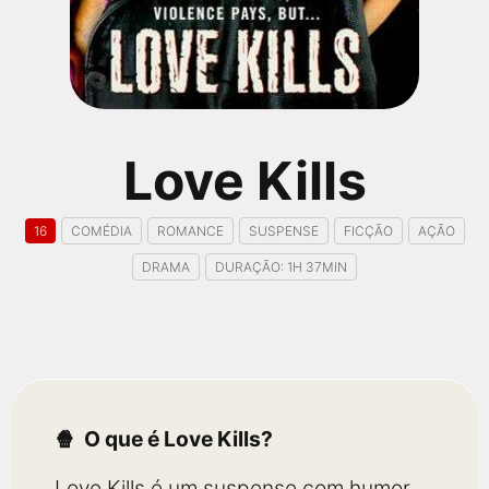
qualquer cidade em território brasileiro. Você pode também
acessar informações sobre cinemas, horários, assistir aos
trailers e muito mais.
Love Kills
16
COMÉDIA
ROMANCE
SUSPENSE
FICÇÃO
AÇÃO
DRAMA
DURAÇÃO: 1H 37MIN
O que é Love Kills?
Love Kills é um suspense com humor