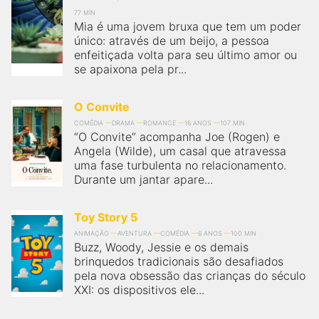
77 MIN
Mia é uma jovem bruxa que tem um poder
único: através de um beijo, a pessoa
enfeitiçada volta para seu último amor ou
se apaixona pela pr...
O Convite
COMÉDIA
DRAMA
ROMANCE
16 ANOS
107 MIN
“O Convite” acompanha Joe (Rogen) e
Angela (Wilde), um casal que atravessa
uma fase turbulenta no relacionamento.
Durante um jantar apare...
Toy Story 5
ANIMAÇÃO
AVENTURA
COMÉDIA
6 ANOS
100 MIN
Buzz, Woody, Jessie e os demais
brinquedos tradicionais são desafiados
pela nova obsessão das crianças do século
XXI: os dispositivos ele...