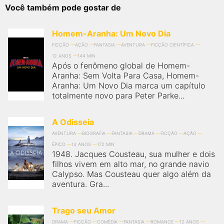
Você também pode gostar de
Homem-Aranha: Um Novo Dia
FICÇÃO
AÇÃO
FANTASIA
AVENTURA
FICÇÃO CIENTÍFICA
12 ANOS
144 MIN
Após o fenômeno global de Homem-
Aranha: Sem Volta Para Casa, Homem-
Aranha: Um Novo Dia marca um capítulo
totalmente novo para Peter Parke...
A Odisseia
AVENTURA
BIOGRAFIA
FANTASIA
DRAMA
FICÇÃO
AÇÃO
ÉPICO
14 ANOS
172 MIN
1948. Jacques Cousteau, sua mulher e dois
filhos vivem em alto mar, no grande navio
Calypso. Mas Cousteau quer algo além da
aventura. Gra...
Trago seu Amor
DRAMA
FICÇÃO
COMÉDIA
FANTASIA
ROMANCE
12 ANOS