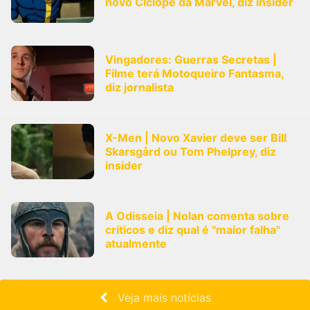
novo Ciclope da Marvel, diz insider
Vingadores: Guerras Secretas |
Filme terá Motoqueiro Fantasma,
diz jornalista
X-Men | Novo Xavier deve ser Bill
Skarsgård ou Tom Phelprey, diz
insider
A Odisseia | Nolan comenta sobre
críticos e diz qual é "maior falha"
atualmente
Veja mais notícias