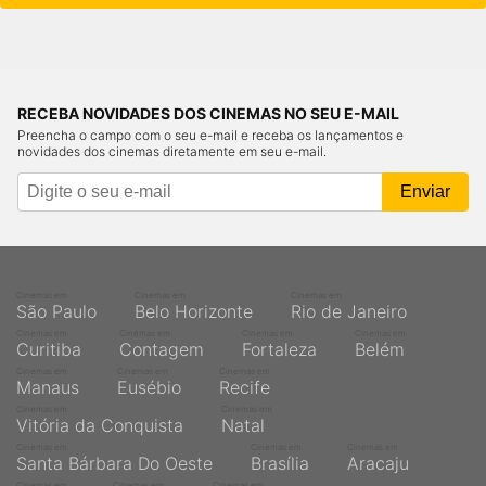
RECEBA NOVIDADES DOS CINEMAS NO SEU E-MAIL
Preencha o campo com o seu e-mail e receba os lançamentos e
novidades dos cinemas diretamente em seu e-mail.
Cinemas em
Cinemas em
Cinemas em
São Paulo
Belo Horizonte
Rio de Janeiro
Cinemas em
Cinemas em
Cinemas em
Cinemas em
Curitiba
Contagem
Fortaleza
Belém
Cinemas em
Cinemas em
Cinemas em
Manaus
Eusébio
Recife
Cinemas em
Cinemas em
Vitória da Conquista
Natal
Cinemas em
Cinemas em
Cinemas em
Santa Bárbara Do Oeste
Brasília
Aracaju
Cinemas em
Cinemas em
Cinemas em