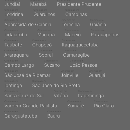
Jundiaí
Marabá
Presidente Prudente
Cinemas em
Cinemas em
Cinemas em
Londrina
Guarulhos
Campinas
Cinemas em
Cinemas em
Cinemas em
Aparecida de Goiânia
Teresina
Goiânia
Cinemas em
Cinemas em
Cinemas em
Cinemas em
Indaiatuba
Macapá
Maceió
Parauapebas
Cinemas em
Cinemas em
Cinemas em
Taubaté
Chapecó
Itaquaquecetuba
Cinemas em
Cinemas em
Cinemas em
Araraquara
Sobral
Camaragibe
Cinemas em
Cinemas em
Cinemas em
Campo Largo
Suzano
João Pessoa
Cinemas em
Cinemas em
Cinemas em
São José de Ribamar
Joinville
Guarujá
Cinemas em
Cinemas em
Ipatinga
São José do Rio Preto
Cinemas em
Cinemas em
Cinemas em
Santa Cruz do Sul
Vitória
Itapetininga
Cinemas em
Cinemas em
Cinemas em
Vargem Grande Paulista
Sumaré
Rio Claro
Cinemas em
Cinemas em
Caraguatatuba
Bauru