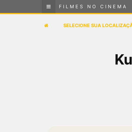
FILMES NO CINEMA
FILMES NO CINEMA
SELECIONE SUA LOCALIZAÇÃO
SELECIONE SUA LOCALIZAÇ
FILMES EM CARTAZ
Ku
PRÓXIMOS LANÇAMENTOS
GÊNEROS
NOTÍCIAS
PÁGINA INICIAL
FilmesNoCinema.com.br
é o maior localizador de
filmes e sessões de cinema no Brasil. Através dele,
você pode encontrar os filmes no cinema mais