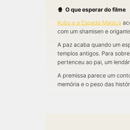
próximos a você ou a qualquer cidade em território
brasileiro. Você pode também acessar informações
O que esperar do filme
sobre cinemas, horários, assistir aos trailers e muito
mais.
Kubo e a Espada Mágica
aco
com um shamisen e origamis
A paz acaba quando um espí
templos antigos. Para sobre
pertenceu ao pai, um lendár
A premissa parece um conto 
memória e o peso das histór