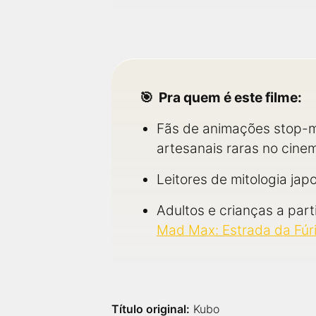
Pra quem é este filme:
Fãs de animações stop-m
artesanais raras no cinem
Leitores de mitologia jap
Adultos e crianças a par
Mad Max: Estrada da Fúr
Título original:
Kubo