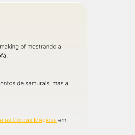
o making of mostrando a
fá.
contos de samurais, mas a
e as Cordas Mágicas
em