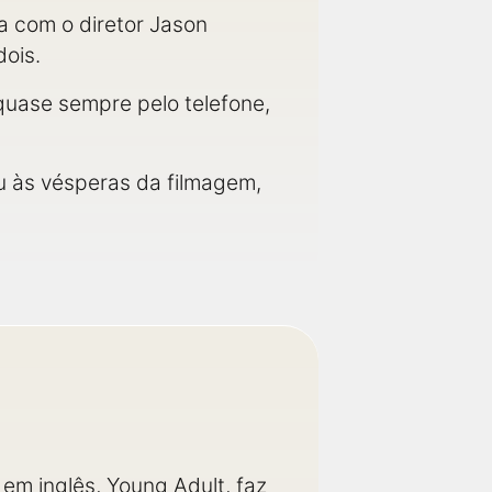
ia com o diretor Jason
ois.
quase sempre pelo telefone,
iu às vésperas da filmagem,
o em inglês, Young Adult, faz