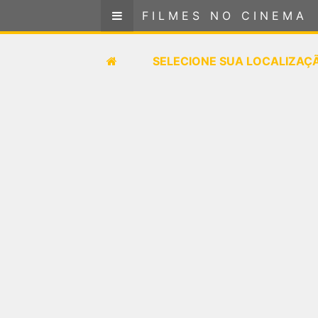
FILMES NO CINEMA
FILMES NO CINEMA
SELECIONE SUA LOCALIZAÇÃO
SELECIONE SUA LOCALIZAÇ
FILMES EM CARTAZ
PRÓXIMOS LANÇAMENTOS
GÊNEROS
NOTÍCIAS
PÁGINA INICIAL
FilmesNoCinema.com.br
é o maior localizador de
filmes e sessões de cinema no Brasil. Através dele,
você pode encontrar os filmes no cinema mais