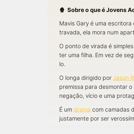
Sobre o que é Jovens A
Mavis Gary é uma escritora d
travada, ela mora num apar
O ponto de virada é simples
ter uma filha. Em vez de se
lo.
O longa dirigido por
Jason R
premissa para desmontar o m
negação, vício e uma protago
É um
drama
com camadas 
justamente por ser verossími